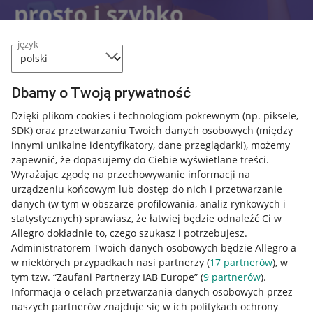
język
Dbamy o Twoją prywatność
Dzięki plikom cookies i technologiom pokrewnym
(np. piksele,
SDK)
oraz przetwarzaniu Twoich danych osobowych
(między
innymi unikalne identyfikatory, dane przeglądarki)
, możemy
Przydatne informacje
zapewnić, że dopasujemy do Ciebie wyświetlane treści.
Wyrażając zgodę na przechowywanie informacji na
Jak to działa
urządzeniu końcowym lub dostęp do nich i przetwarzanie
danych (w tym w obszarze profilowania, analiz rynkowych i
Napisz do nas
statystycznych) sprawiasz, że łatwiej będzie odnaleźć Ci w
Allegro dokładnie to, czego szukasz i potrzebujesz.
Allegro Gadane dla sprzedających
Administratorem Twoich danych osobowych będzie Allegro a
Allegro Gadane dla kupujących
w niektórych przypadkach nasi partnerzy (
17
partnerów
), w
tym tzw. “Zaufani Partnerzy IAB Europe” (
9
partnerów
).
Mapa miejscowości
Informacja o celach przetwarzania danych osobowych przez
naszych partnerów znajduje się w ich politykach ochrony