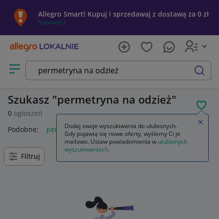
Allegro Smart! Kupuj i sprzedawaj z dostawą za 0 zł
Sprawdź »
Otwórz menu z kategoriami
szukaj
Szukasz
permetryna na odzież
POL
0
ogłoszeń
Zamkn
Dodaj swoje wyszukiwania do ulubionych.
Podobne:
permetryna na odzież spray
permetryna zestaw im
Gdy pojawią się nowe oferty, wyślemy Ci je
mailowo. Ustaw powiadomienia w
ulubionych
wyszukiwaniach
.
Filtruj