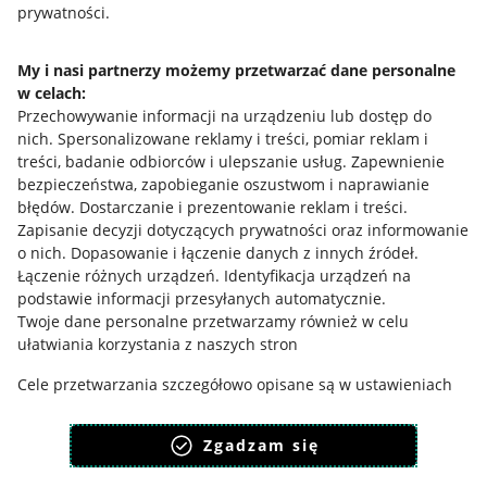
Informacje prawne
prywatności.
Regulamin
My i nasi partnerzy możemy przetwarzać dane personalne
w celach:
Polityka plików "cookies"
Przechowywanie informacji na urządzeniu lub dostęp do
Ustawienia plików "cookies"
nich
.
Spersonalizowane reklamy i treści, pomiar reklam i
treści, badanie odbiorców i ulepszanie usług
.
Zapewnienie
Udostępnianie lokalizacji
bezpieczeństwa, zapobieganie oszustwom i naprawianie
błędów
.
Dostarczanie i prezentowanie reklam i treści
.
Informacje dla Aktu o Usługach Cyfrowych
Zapisanie decyzji dotyczących prywatności oraz informowanie
o nich
.
Dopasowanie i łączenie danych z innych źródeł
.
Pobierz aplikację
Łączenie różnych urządzeń
.
Identyfikacja urządzeń na
podstawie informacji przesyłanych automatycznie
.
Twoje dane personalne przetwarzamy również w celu
ułatwiania korzystania z naszych stron
Cele przetwarzania szczegółowo opisane są w ustawieniach
dostępnych pod przyciskiem: “ZMIENIAM ZGODY” i w Polityce
plików cookies.
Zgadzam się
Zgodę wyrażasz dobrowolnie i jest ważna 12 miesięcy.