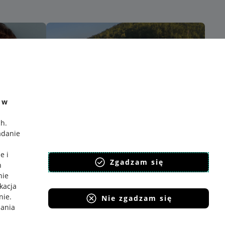
e w
ch
.
adanie
e i
Zgadzam się
h
nie
ikacja
nie
.
Nie zgadzam się
iania