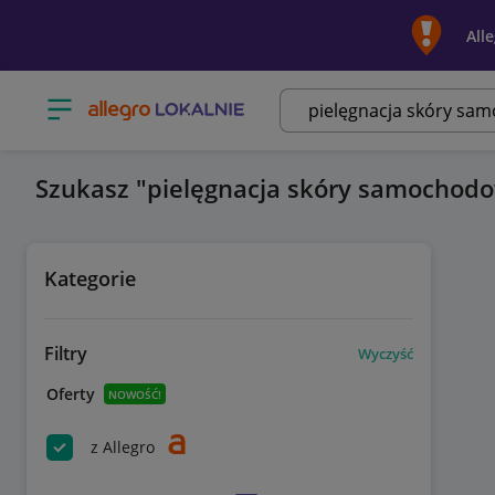
All
Otwórz menu z kategoriami
Szukasz
pielęgnacja skóry samochod
Kategorie
Filtry
Wyczyść
Oferty
NOWOŚĆ!
z Allegro