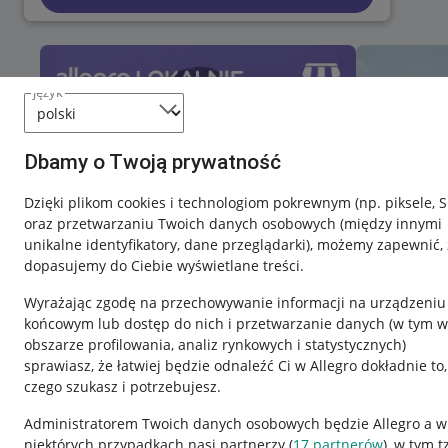
język
Dbamy o Twoją prywatność
Dzięki plikom cookies i technologiom pokrewnym
(np. piksele, 
oraz przetwarzaniu Twoich danych osobowych
(między innymi
unikalne identyfikatory, dane przeglądarki)
, możemy zapewnić, 
dopasujemy do Ciebie wyświetlane treści.
Wyrażając zgodę na przechowywanie informacji na urządzeniu
końcowym lub dostęp do nich i przetwarzanie danych (w tym w
obszarze profilowania, analiz rynkowych i statystycznych)
sprawiasz, że łatwiej będzie odnaleźć Ci w Allegro dokładnie to,
czego szukasz i potrzebujesz.
Przydatne informacje
Informacje p
Administratorem Twoich danych osobowych będzie Allegro a w
niektórych przypadkach nasi partnerzy (
17
partnerów
), w tym t
Jak to działa
Regulamin