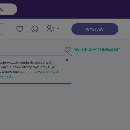
DŹ
WYSTAW
kaj
POLUB WYSZUKIWANIE
Zamknij wskazówkę
oje wyszukiwania do ulubionych.
wią się nowe oferty, wyślemy Ci je
. Ustaw powiadomienia w
ulubionych
waniach
.
ogłoszenia