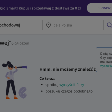
SPRAW
egro Smart! Kupuj i sprzedawaj z dostawą za 0 zł
Miasto
szu
owej
0
ogłoszeń
Dodaj sw
Gdy poja
mailowo
wyszuki
Hmm, nie możemy znaleźć żadnego 
Co teraz:
spróbuj
wyczyścić filtry
poszukaj czegoś podobnego