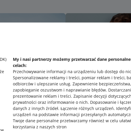
SDK)
My i nasi partnerzy możemy przetwarzać dane personaln
celach:
że
Przechowywanie informacji na urządzeniu lub dostęp do ni
Spersonalizowane reklamy i treści, pomiar reklam i treści, b
odbiorców i ulepszanie usług
.
Zapewnienie bezpieczeństwa,
zapobieganie oszustwom i naprawianie błędów
.
Dostarczani
prezentowanie reklam i treści
.
Zapisanie decyzji dotyczącyc
prywatności oraz informowanie o nich
.
Dopasowanie i łącze
danych z innych źródeł
.
Łączenie różnych urządzeń
.
Identyf
urządzeń na podstawie informacji przesyłanych automatycz
rawne
Pobierz aplikację
Twoje dane personalne przetwarzamy również w celu ułatw
korzystania z naszych stron
zw.