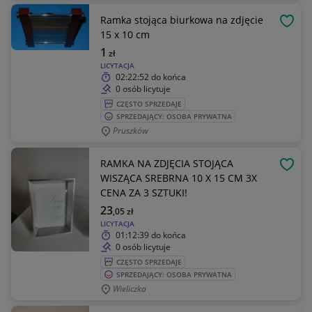
Ramka stojąca biurkowa na zdjęcie
OBSE
15 x 10 cm
1
zł
LICYTACJA
02:22:52
do końca
0 osób licytuje
CZĘSTO SPRZEDAJE
SPRZEDAJĄCY: OSOBA PRYWATNA
Pruszków
RAMKA NA ZDJĘCIA STOJĄCA
OBSE
WISZĄCA SREBRNA 10 X 15 CM 3X
CENA ZA 3 SZTUKI!
23
,05
zł
LICYTACJA
01:12:39
do końca
0 osób licytuje
CZĘSTO SPRZEDAJE
SPRZEDAJĄCY: OSOBA PRYWATNA
Wieliczka