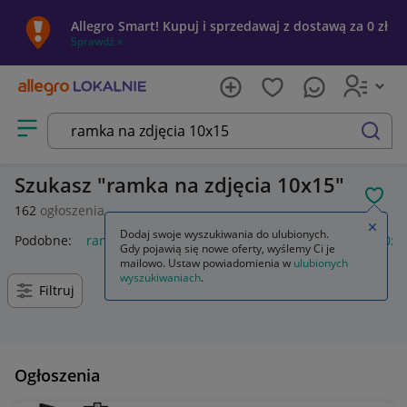
Allegro Smart! Kupuj i sprzedawaj z dostawą za 0 zł
Sprawdź »
Otwórz menu z kategoriami
szukaj
Szukasz
ramka na zdjęcia 10x15
POL
162
ogłoszenia
Zamkn
Dodaj swoje wyszukiwania do ulubionych.
Podobne:
ramka na zdjęcia 10x15 biała
ramka 3 zdjęcia 10x1
Gdy pojawią się nowe oferty, wyślemy Ci je
mailowo. Ustaw powiadomienia w
ulubionych
wyszukiwaniach
.
Filtruj
Ogłoszenia