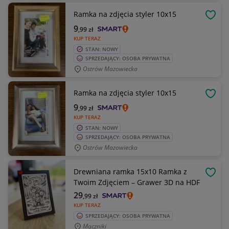
Ramka na zdjęcia styler 10x15
OBSE
9
,99
zł
KUP TERAZ
STAN: NOWY
SPRZEDAJĄCY: OSOBA PRYWATNA
Ostrów Mazowiecka
Ramka na zdjęcia styler 10x15
OBSE
9
,99
zł
KUP TERAZ
STAN: NOWY
SPRZEDAJĄCY: OSOBA PRYWATNA
Ostrów Mazowiecka
Drewniana ramka 15x10 Ramka z
OBSE
Twoim Zdjęciem – Grawer 3D na HDF
29
,99
zł
KUP TERAZ
SPRZEDAJĄCY: OSOBA PRYWATNA
Mączniki