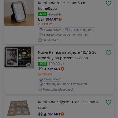
Ramka na zdjęcie 10x15 cm
OBSE
home&you
15
,00 zł
-60%
6
zł
KUP TERAZ
STAN: NOWY
CZĘSTO SPRZEDAJE
SPRZEDAJĄCY: OSOBA PRYWATNA
OLSZTYNEK
Nowa Ramka na zdjęcie 10x15 30
OBSE
urodziny na prezent szklana
199
,00 zł
-90%
19
zł
KUP TERAZ
STAN: NOWY
SPRZEDAJĄCY: OSOBA PRYWATNA
Tomaszów Mazowiecki
Ramka na Zdjęcie 10x15. Zestaw 6
OBSE
sztuk
49
zł