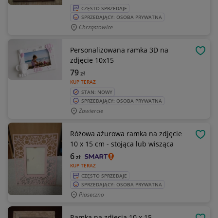
CZĘSTO SPRZEDAJE
SPRZEDAJĄCY: OSOBA PRYWATNA
Chrząstowice
Personalizowana ramka 3D na
OBSE
zdjęcie 10x15
79
zł
KUP TERAZ
STAN: NOWY
SPRZEDAJĄCY: OSOBA PRYWATNA
Zawiercie
Różowa ażurowa ramka na zdjęcie
OBSE
10 x 15 cm - stojąca lub wisząca
6
zł
KUP TERAZ
CZĘSTO SPRZEDAJE
SPRZEDAJĄCY: OSOBA PRYWATNA
Piaseczno
Ramka na zdjęcia 10 x 15