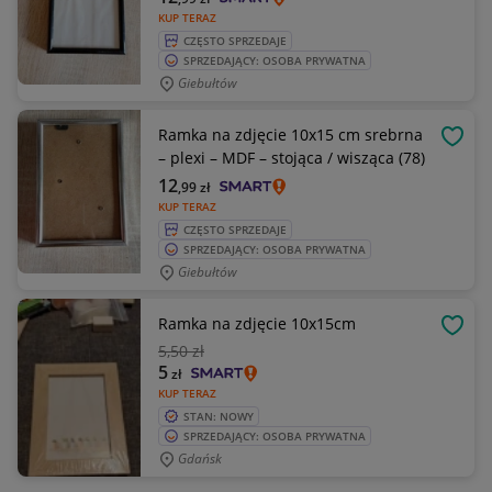
KUP TERAZ
CZĘSTO SPRZEDAJE
SPRZEDAJĄCY: OSOBA PRYWATNA
Giebułtów
Ramka na zdjęcie 10x15 cm srebrna
OBSE
– plexi – MDF – stojąca / wisząca (78)
12
,99
zł
KUP TERAZ
CZĘSTO SPRZEDAJE
SPRZEDAJĄCY: OSOBA PRYWATNA
Giebułtów
Ramka na zdjęcie 10x15cm
OBSE
5
,50 zł
5
zł
KUP TERAZ
STAN: NOWY
SPRZEDAJĄCY: OSOBA PRYWATNA
Gdańsk