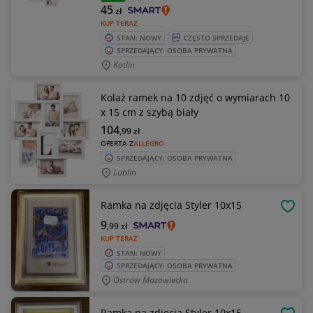
45
zł
KUP TERAZ
STAN: NOWY
CZĘSTO SPRZEDAJE
SPRZEDAJĄCY: OSOBA PRYWATNA
Kotlin
Kolaż ramek na 10 zdjęć o wymiarach 10
x 15 cm z szybą biały
104
,99
zł
OFERTA Z
ALLEGRO
SPRZEDAJĄCY: OSOBA PRYWATNA
Lublin
Ramka na zdjęcia Styler 10x15
OBSE
9
,99
zł
KUP TERAZ
STAN: NOWY
SPRZEDAJĄCY: OSOBA PRYWATNA
Ostrów Mazowiecka
Ramka na zdjęcia Styler 10x15