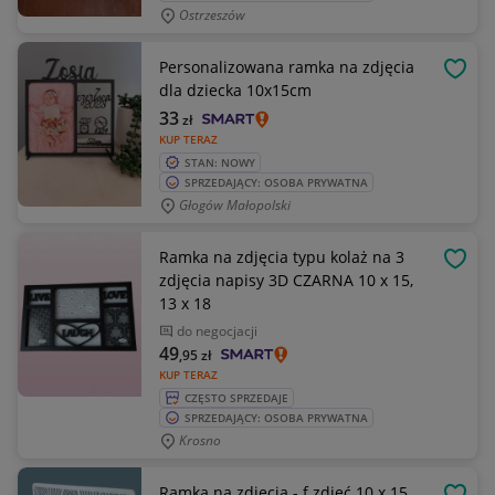
Ostrzeszów
Personalizowana ramka na zdjęcia
OBSE
dla dziecka 10x15cm
33
zł
KUP TERAZ
STAN: NOWY
SPRZEDAJĄCY: OSOBA PRYWATNA
Głogów Małopolski
Ramka na zdjęcia typu kolaż na 3
OBSE
zdjęcia napisy 3D CZARNA 10 x 15,
13 x 18
do negocjacji
49
,95
zł
KUP TERAZ
CZĘSTO SPRZEDAJE
SPRZEDAJĄCY: OSOBA PRYWATNA
Krosno
Ramka na zdjęcia - f.zdjęć 10 x 15