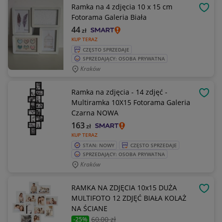
Ramka na 4 zdjęcia 10 x 15 cm
OBSE
Fotorama Galeria Biała
44
zł
KUP TERAZ
CZĘSTO SPRZEDAJE
SPRZEDAJĄCY: OSOBA PRYWATNA
Kraków
Ramka na zdjęcia - 14 zdjęć -
OBSE
Multiramka 10X15 Fotorama Galeria
Czarna NOWA
163
zł
KUP TERAZ
STAN: NOWY
CZĘSTO SPRZEDAJE
SPRZEDAJĄCY: OSOBA PRYWATNA
Kraków
RAMKA NA ZDJĘCIA 10x15 DUŻA
OBSE
MULTIFOTO 12 ZDJĘĆ BIAŁA KOLAŻ
NA ŚCIANE
60
,00 zł
-25%