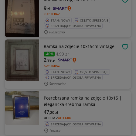
OBSE
9
zł
KUP TERAZ
STAN: NOWY
CZĘSTO SPRZEDAJE
SPRZEDAJĄCY: OSOBA PRYWATNA
Piaseczno
Ramka na zdjecie 10x15cm vintage
OBSE
4
,99 zł
-40%
2
,99
zł
KUP TERAZ
STAN: NOWY
CZĘSTO SPRZEDAJE
SPRZEDAJĄCY: OSOBA PRYWATNA
Sosnowiec
Posrebrzana ramka na zdjęcie 10x15 |
elegancka srebrna ramka
47
,20
zł
OFERTA Z
ALLEGRO
SPRZEDAJĄCY: OSOBA PRYWATNA
Tomice