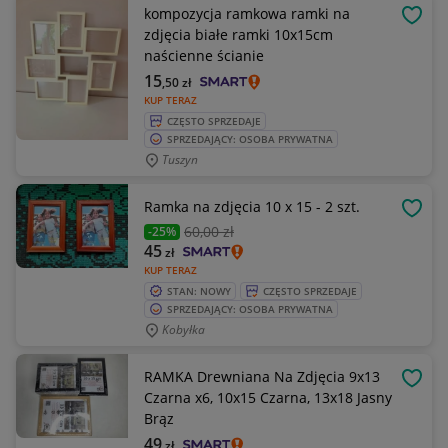
kompozycja ramkowa ramki na
OBSE
zdjęcia białe ramki 10x15cm
naścienne ścianie
15
,50
zł
KUP TERAZ
CZĘSTO SPRZEDAJE
SPRZEDAJĄCY: OSOBA PRYWATNA
Tuszyn
Ramka na zdjęcia 10 x 15 - 2 szt.
OBSE
60
,00 zł
-25%
45
zł
KUP TERAZ
STAN: NOWY
CZĘSTO SPRZEDAJE
SPRZEDAJĄCY: OSOBA PRYWATNA
Kobyłka
RAMKA Drewniana Na Zdjęcia 9x13
OBSE
Czarna x6, 10x15 Czarna, 13x18 Jasny
Brąz
49
zł