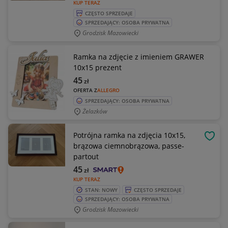
KUP TERAZ
CZĘSTO SPRZEDAJE
SPRZEDAJĄCY: OSOBA PRYWATNA
Grodzisk Mazowiecki
Ramka na zdjęcie z imieniem GRAWER
10x15 prezent
45
zł
OFERTA Z
ALLEGRO
SPRZEDAJĄCY: OSOBA PRYWATNA
Żelazków
Potrójna ramka na zdjęcia 10x15,
OBSE
brązowa ciemnobrązowa, passe-
partout
45
zł
KUP TERAZ
STAN: NOWY
CZĘSTO SPRZEDAJE
SPRZEDAJĄCY: OSOBA PRYWATNA
Grodzisk Mazowiecki