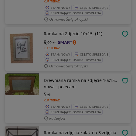
KUP TERAZ
STAN: NOWY
CZĘSTO SPRZEDAJE
SPRZEDAJĄCY: OSOBA PRYWATNA
Ostrowiec Świętokrzyski
Ramka na Zdjęcie 10x15. (11)
OBSE
9
,90
zł
KUP TERAZ
STAN: NOWY
CZĘSTO SPRZEDAJE
SPRZEDAJĄCY: OSOBA PRYWATNA
Ostrowiec Świętokrzyski
Drewniana ramka na zdjęcie 10x15..
OBSE
nowa.. polecam
5
zł
KUP TERAZ
STAN: NOWY
CZĘSTO SPRZEDAJE
SPRZEDAJĄCY: OSOBA PRYWATNA
Radziejów
Ramka na zdjęcia kolaż na 3 zdjęcia
OBSE