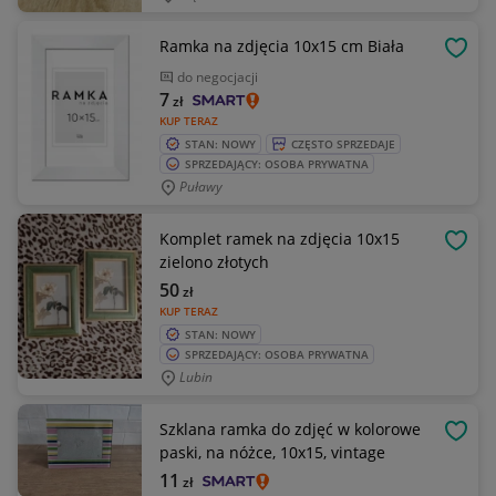
Ramka na zdjęcia 10x15 cm Biała
OBSE
do negocjacji
7
zł
KUP TERAZ
STAN: NOWY
CZĘSTO SPRZEDAJE
SPRZEDAJĄCY: OSOBA PRYWATNA
Puławy
Komplet ramek na zdjęcia 10x15
OBSE
zielono złotych
50
zł
KUP TERAZ
STAN: NOWY
SPRZEDAJĄCY: OSOBA PRYWATNA
Lubin
Szklana ramka do zdjęć w kolorowe
OBSE
paski, na nóżce, 10x15, vintage
11
zł