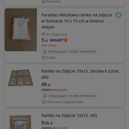
Katowice
Paradies Metalowa ramka na zdjęcie
OBSE
w formacie 10 x 15 cm w kolorze
złotym
do negocjacji
5
zł
KUP TERAZ
SPRZEDAJĄCY: OSOBA PRYWATNA
Kalisz
Ramka na Zdjęcie 10x15. Zestaw 6 sztuk.
(45)
49
zł
OFERTA Z
ALLEGRO
SPRZEDAJĄCY: OSOBA PRYWATNA
Ostrowiec Świętokrzyski
Ramka na Zdjęcie 10x15. (45)
9
,90
zł
OFERTA Z
ALLEGRO