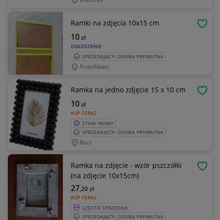
Ramki na zdjęcia 10x15 cm
OBSE
10
zł
OGŁOSZENIE
SPRZEDAJĄCY: OSOBA PRYWATNA
Przechlewo
Ramka na jedno zdjęcie 15 x 10 cm
OBSE
10
zł
KUP TERAZ
STAN: NOWY
SPRZEDAJĄCY: OSOBA PRYWATNA
Bucz
Ramka na zdjęcie - wzór pszczółki
OBSE
(na zdjęcie 10x15cm)
27
,20
zł
KUP TERAZ
CZĘSTO SPRZEDAJE
SPRZEDAJĄCY: OSOBA PRYWATNA