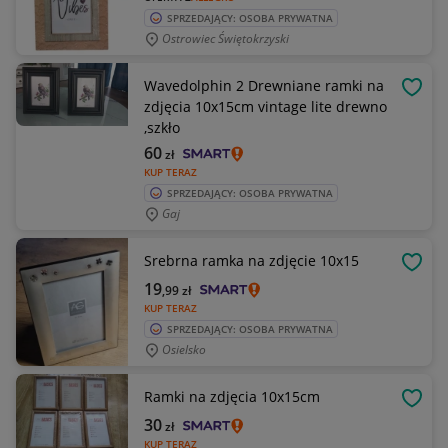
SPRZEDAJĄCY: OSOBA PRYWATNA
Ostrowiec Świętokrzyski
Wavedolphin 2 Drewniane ramki na
OBSE
zdjęcia 10x15cm vintage lite drewno
,szkło
60
zł
KUP TERAZ
SPRZEDAJĄCY: OSOBA PRYWATNA
Gaj
Srebrna ramka na zdjęcie 10x15
OBSE
19
,99
zł
KUP TERAZ
SPRZEDAJĄCY: OSOBA PRYWATNA
Osielsko
Ramki na zdjęcia 10x15cm
OBSE
30
zł
KUP TERAZ