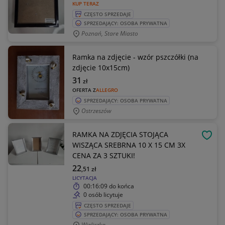
KUP TERAZ
CZĘSTO SPRZEDAJE
SPRZEDAJĄCY: OSOBA PRYWATNA
Poznań, Stare Miasto
Ramka na zdjęcie - wzór pszczółki (na
zdjęcie 10x15cm)
31
zł
OFERTA Z
ALLEGRO
SPRZEDAJĄCY: OSOBA PRYWATNA
Ostrzeszów
RAMKA NA ZDJĘCIA STOJĄCA
OBSE
WISZĄCA SREBRNA 10 X 15 CM 3X
CENA ZA 3 SZTUKI!
22
,51
zł
LICYTACJA
00:16:09
do końca
0 osób licytuje
CZĘSTO SPRZEDAJE
SPRZEDAJĄCY: OSOBA PRYWATNA
Wieliczka