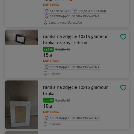
KUP TERAZ
STAN: NOWY
CZĘSTO SPRZEDAJE
SPRZEDAJĄCY: OSOBA PRYWATNA
Czechowice-Dziedzice
ramka na zdjęcie 10x15 glamour
OBSE
brokat czarny srebrny
19
,00 zł
-21%
15
zł
KUP TERAZ
SPRZEDAJĄCY: OSOBA PRYWATNA
Kraków
ramka na zdjęcie 10x15 glamour
OBSE
brokat
15
,00 zł
-33%
10
zł
KUP TERAZ
SPRZEDAJĄCY: OSOBA PRYWATNA
Kraków