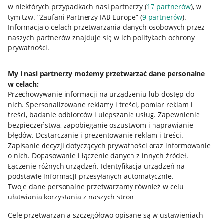
w niektórych przypadkach nasi partnerzy (
17
partnerów
), w
tym tzw. “Zaufani Partnerzy IAB Europe” (
9
partnerów
).
Przydatne informacje
Informacja o celach przetwarzania danych osobowych przez
naszych partnerów znajduje się w ich politykach ochrony
prywatności.
Jak to działa
Napisz do nas
My i nasi partnerzy możemy przetwarzać dane personalne
w celach:
Allegro Gadane dla sprzedających
Przechowywanie informacji na urządzeniu lub dostęp do
Allegro Gadane dla kupujących
nich
.
Spersonalizowane reklamy i treści, pomiar reklam i
treści, badanie odbiorców i ulepszanie usług
.
Zapewnienie
Mapa miejscowości
bezpieczeństwa, zapobieganie oszustwom i naprawianie
błędów
.
Dostarczanie i prezentowanie reklam i treści
.
Informacje prawne
Zapisanie decyzji dotyczących prywatności oraz informowanie
o nich
.
Dopasowanie i łączenie danych z innych źródeł
.
Regulamin
Łączenie różnych urządzeń
.
Identyfikacja urządzeń na
podstawie informacji przesyłanych automatycznie
.
Polityka plików "cookies"
Twoje dane personalne przetwarzamy również w celu
ułatwiania korzystania z naszych stron
Ustawienia plików "cookies"
Cele przetwarzania szczegółowo opisane są w ustawieniach
Udostępnianie lokalizacji