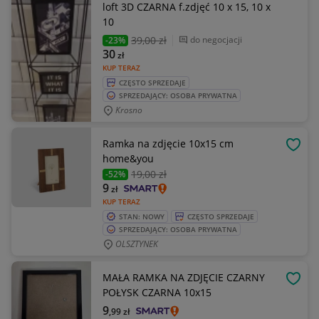
loft 3D CZARNA f.zdjęć 10 x 15, 10 x
10
39
,00 zł
do negocjacji
-23%
30
zł
KUP TERAZ
CZĘSTO SPRZEDAJE
SPRZEDAJĄCY: OSOBA PRYWATNA
Krosno
Ramka na zdjęcie 10x15 cm
OBSE
home&you
19
,00 zł
-52%
9
zł
KUP TERAZ
STAN: NOWY
CZĘSTO SPRZEDAJE
SPRZEDAJĄCY: OSOBA PRYWATNA
OLSZTYNEK
MAŁA RAMKA NA ZDJĘCIE CZARNY
OBSE
POŁYSK CZARNA 10x15
9
,99
zł