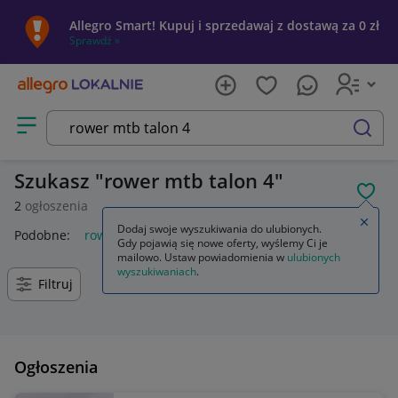
Allegro Smart! Kupuj i sprzedawaj z dostawą za 0 zł
Sprawdź »
Otwórz menu z kategoriami
szukaj
Szukasz
rower mtb talon 4
POL
2
ogłoszenia
Zamkn
Dodaj swoje wyszukiwania do ulubionych.
Podobne:
rower mtb giant talon 4 29
Gdy pojawią się nowe oferty, wyślemy Ci je
mailowo. Ustaw powiadomienia w
ulubionych
wyszukiwaniach
.
Filtruj
Ogłoszenia