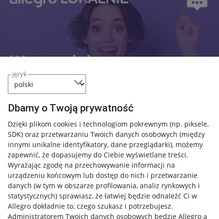
język
Dbamy o Twoją prywatność
Dzięki plikom cookies i technologiom pokrewnym
(np. piksele,
SDK)
oraz przetwarzaniu Twoich danych osobowych
(między
innymi unikalne identyfikatory, dane przeglądarki)
, możemy
zapewnić, że dopasujemy do Ciebie wyświetlane treści.
Wyrażając zgodę na przechowywanie informacji na
urządzeniu końcowym lub dostęp do nich i przetwarzanie
Przydatne informacje
danych (w tym w obszarze profilowania, analiz rynkowych i
statystycznych) sprawiasz, że łatwiej będzie odnaleźć Ci w
Jak to działa
Allegro dokładnie to, czego szukasz i potrzebujesz.
Administratorem Twoich danych osobowych będzie Allegro a
Napisz do nas