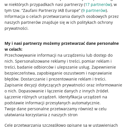
w niektórych przypadkach nasi partnerzy (
17
partnerów
), w
Allegro Gadane dla sprzedających
tym tzw. “Zaufani Partnerzy IAB Europe” (
9
partnerów
).
Informacja o celach przetwarzania danych osobowych przez
Allegro Gadane dla kupujących
naszych partnerów znajduje się w ich politykach ochrony
prywatności.
Mapa miejscowości
Informacje prawne
My i nasi partnerzy możemy przetwarzać dane personalne
w celach:
Przechowywanie informacji na urządzeniu lub dostęp do
Regulamin
nich
.
Spersonalizowane reklamy i treści, pomiar reklam i
Polityka plików "cookies"
treści, badanie odbiorców i ulepszanie usług
.
Zapewnienie
bezpieczeństwa, zapobieganie oszustwom i naprawianie
Ustawienia plików "cookies"
błędów
.
Dostarczanie i prezentowanie reklam i treści
.
Zapisanie decyzji dotyczących prywatności oraz informowanie
Udostępnianie lokalizacji
o nich
.
Dopasowanie i łączenie danych z innych źródeł
.
Informacje dla Aktu o Usługach Cyfrowych
Łączenie różnych urządzeń
.
Identyfikacja urządzeń na
podstawie informacji przesyłanych automatycznie
.
Twoje dane personalne przetwarzamy również w celu
Pobierz aplikację
ułatwiania korzystania z naszych stron
Cele przetwarzania szczegółowo opisane są w ustawieniach