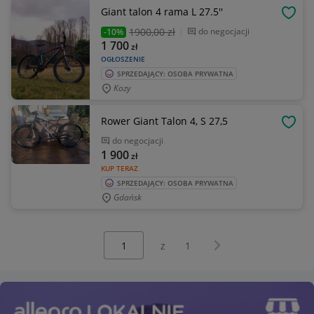
Giant talon 4 rama L 27.5''
OBSE
1900
,00 zł
do negocjacji
-10%
1 700
zł
OGŁOSZENIE
SPRZEDAJĄCY: OSOBA PRYWATNA
Kozy
Rower Giant Talon 4, S 27,5
OBSE
do negocjacji
1 900
zł
KUP TERAZ
SPRZEDAJĄCY: OSOBA PRYWATNA
Gdańsk
Wybierz stronę:
Następna strona
z
1