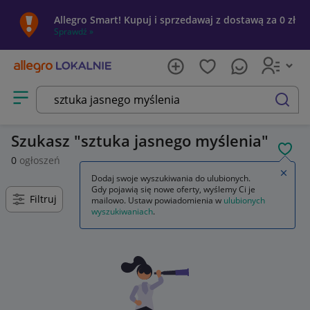
Allegro Smart! Kupuj i sprzedawaj z dostawą za 0 zł
Sprawdź »
Otwórz menu z kategoriami
szukaj
Szukasz
sztuka jasnego myślenia
POL
0
ogłoszeń
Zamkn
Dodaj swoje wyszukiwania do ulubionych.
Gdy pojawią się nowe oferty, wyślemy Ci je
Filtruj
mailowo. Ustaw powiadomienia w
ulubionych
wyszukiwaniach
.