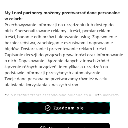
Regulamin
My i nasi partnerzy możemy przetwarzać dane personalne
Polityka plików "cookies"
w celach:
Przechowywanie informacji na urządzeniu lub dostęp do
Ustawienia plików "cookies"
nich
.
Spersonalizowane reklamy i treści, pomiar reklam i
Udostępnianie lokalizacji
treści, badanie odbiorców i ulepszanie usług
.
Zapewnienie
bezpieczeństwa, zapobieganie oszustwom i naprawianie
Informacje dla Aktu o Usługach Cyfrowych
błędów
.
Dostarczanie i prezentowanie reklam i treści
.
Zapisanie decyzji dotyczących prywatności oraz informowanie
Pobierz aplikację
o nich
.
Dopasowanie i łączenie danych z innych źródeł
.
Łączenie różnych urządzeń
.
Identyfikacja urządzeń na
podstawie informacji przesyłanych automatycznie
.
Twoje dane personalne przetwarzamy również w celu
ułatwiania korzystania z naszych stron
Cele przetwarzania szczegółowo opisane są w ustawieniach
dostępnych pod przyciskiem: “ZMIENIAM ZGODY” i w Polityce
plików cookies.
Zgadzam się
Zgodę wyrażasz dobrowolnie i jest ważna 12 miesięcy.
Możesz ją w każdym momencie wycofać lub ponowić w