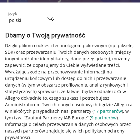
język
Dbamy o Twoją prywatność
Dzięki plikom cookies i technologiom pokrewnym
(np. piksele,
SDK)
oraz przetwarzaniu Twoich danych osobowych
(między
Przydatne informacje
innymi unikalne identyfikatory, dane przeglądarki)
, możemy
zapewnić, że dopasujemy do Ciebie wyświetlane treści.
Wyrażając zgodę na przechowywanie informacji na
Jak to działa
urządzeniu końcowym lub dostęp do nich i przetwarzanie
Napisz do nas
danych (w tym w obszarze profilowania, analiz rynkowych i
statystycznych) sprawiasz, że łatwiej będzie odnaleźć Ci w
Allegro Gadane dla sprzedających
Allegro dokładnie to, czego szukasz i potrzebujesz.
Administratorem Twoich danych osobowych będzie Allegro a
Allegro Gadane dla kupujących
w niektórych przypadkach nasi partnerzy (
17
partnerów
), w
Mapa miejscowości
tym tzw. “Zaufani Partnerzy IAB Europe” (
9
partnerów
).
Informacja o celach przetwarzania danych osobowych przez
naszych partnerów znajduje się w ich politykach ochrony
Informacje prawne
prywatności.