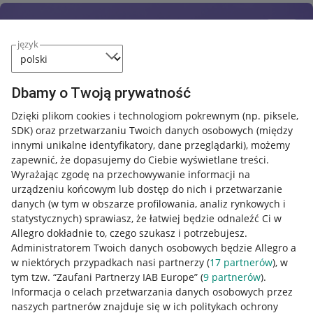
język
Dbamy o Twoją prywatność
Dzięki plikom cookies i technologiom pokrewnym
(np. piksele,
SDK)
oraz przetwarzaniu Twoich danych osobowych
(między
innymi unikalne identyfikatory, dane przeglądarki)
, możemy
zapewnić, że dopasujemy do Ciebie wyświetlane treści.
Wyrażając zgodę na przechowywanie informacji na
urządzeniu końcowym lub dostęp do nich i przetwarzanie
danych (w tym w obszarze profilowania, analiz rynkowych i
statystycznych) sprawiasz, że łatwiej będzie odnaleźć Ci w
Allegro dokładnie to, czego szukasz i potrzebujesz.
Administratorem Twoich danych osobowych będzie Allegro a
w niektórych przypadkach nasi partnerzy (
17
partnerów
), w
tym tzw. “Zaufani Partnerzy IAB Europe” (
9
partnerów
).
Przydatne informacje
Informacja o celach przetwarzania danych osobowych przez
naszych partnerów znajduje się w ich politykach ochrony