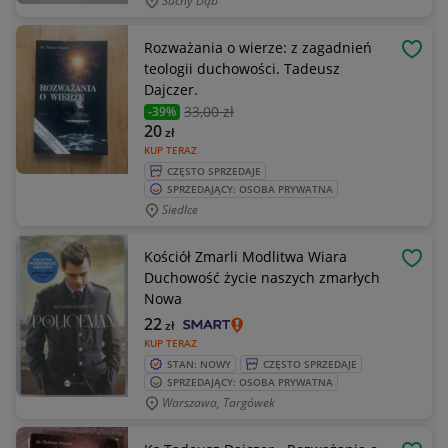
Suchy Dąb
Rozważania o wierze: z zagadnień
OBSE
teologii duchowości. Tadeusz
Dajczer.
33
,00 zł
-39%
20
zł
KUP TERAZ
CZĘSTO SPRZEDAJE
SPRZEDAJĄCY: OSOBA PRYWATNA
Siedlce
Kościół Zmarli Modlitwa Wiara
OBSE
Duchowość życie naszych zmarłych
Nowa
22
zł
KUP TERAZ
STAN: NOWY
CZĘSTO SPRZEDAJE
SPRZEDAJĄCY: OSOBA PRYWATNA
Warszawa, Targówek