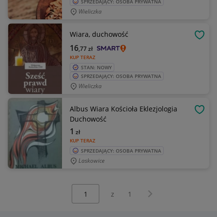
SPRZEDAJĄCY: OSOBA PRYWATNA
Wieliczka
Wiara, duchowość
OBSE
16
,77
zł
KUP TERAZ
STAN: NOWY
SPRZEDAJĄCY: OSOBA PRYWATNA
Wieliczka
Albus Wiara Kościoła Eklezjologia
OBSE
Duchowość
1
zł
KUP TERAZ
SPRZEDAJĄCY: OSOBA PRYWATNA
Laskowice
Wybierz stronę:
Następna strona
z
1