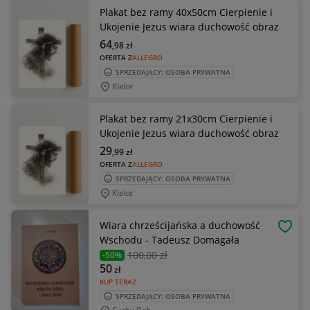
Plakat bez ramy 40x50cm Cierpienie i
Ukojenie Jezus wiara duchowość obraz
64
,98
zł
OFERTA Z
ALLEGRO
SPRZEDAJĄCY: OSOBA PRYWATNA
Kielce
Plakat bez ramy 21x30cm Cierpienie i
Ukojenie Jezus wiara duchowość obraz
29
,99
zł
OFERTA Z
ALLEGRO
SPRZEDAJĄCY: OSOBA PRYWATNA
Kielce
Wiara chrześcijańska a duchowość
OBSE
Wschodu - Tadeusz Domagała
100
,00 zł
-50%
50
zł
KUP TERAZ
SPRZEDAJĄCY: OSOBA PRYWATNA