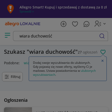
Allegro Smart! Kupuj i sprzedawaj z dostawą za 0 zł
Sprawdź »
Otwórz menu z kategoriami
szukaj
Szukasz
wiara duchowość
27
ogłoszeń
POL
Zamkn
Podobne:
wiara duchowość
Dodaj swoje wyszukiwania do ulubionych.
Gdy pojawią się nowe oferty, wyślemy Ci je
mailowo. Ustaw powiadomienia w
ulubionych
wyszukiwaniach
.
Filtruj
Ogłoszenia