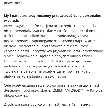
prywatności.
Jak to działa
Napisz do nas
My i nasi partnerzy możemy przetwarzać dane personalne
w celach:
Allegro Gadane dla sprzedających
Przechowywanie informacji na urządzeniu lub dostęp do
Allegro Gadane dla kupujących
nich
.
Spersonalizowane reklamy i treści, pomiar reklam i
treści, badanie odbiorców i ulepszanie usług
.
Zapewnienie
Mapa miejscowości
bezpieczeństwa, zapobieganie oszustwom i naprawianie
błędów
.
Dostarczanie i prezentowanie reklam i treści
.
Informacje prawne
Zapisanie decyzji dotyczących prywatności oraz informowanie
o nich
.
Dopasowanie i łączenie danych z innych źródeł
.
Regulamin
Łączenie różnych urządzeń
.
Identyfikacja urządzeń na
podstawie informacji przesyłanych automatycznie
.
Polityka plików "cookies"
Twoje dane personalne przetwarzamy również w celu
ułatwiania korzystania z naszych stron
Ustawienia plików "cookies"
Cele przetwarzania szczegółowo opisane są w ustawieniach
Udostępnianie lokalizacji
dostępnych pod przyciskiem: “ZMIENIAM ZGODY” i w Polityce
Informacje dla Aktu o Usługach Cyfrowych
plików cookies.
Zgodę wyrażasz dobrowolnie i jest ważna 12 miesięcy.
Pobierz aplikację