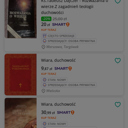
Ks.Tadeusz Dajczer - Rozważania o
OBSE
wierze.Z zagadnień teologii
duchowości
25
,00 zł
-20%
20
zł
KUP TERAZ
CZĘSTO SPRZEDAJE
SPRZEDAJĄCY: OSOBA PRYWATNA
Warszawa, Targówek
Wiara, duchowość
OBSE
9
,87
zł
KUP TERAZ
STAN: NOWY
SPRZEDAJĄCY: OSOBA PRYWATNA
Wieliczka
Wiara, duchowość
OBSE
30
,99
zł
KUP TERAZ
STAN: NOWY