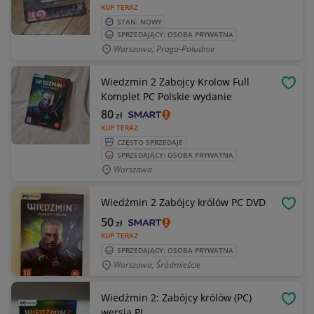
KUP TERAZ
STAN: NOWY
SPRZEDAJĄCY: OSOBA PRYWATNA
Warszawa, Praga-Południe
Wiedzmin 2 Zabojcy Krolow Full
OBSE
Komplet PC Polskie wydanie
80
zł
KUP TERAZ
CZĘSTO SPRZEDAJE
SPRZEDAJĄCY: OSOBA PRYWATNA
Warszawa
Wiedźmin 2 Zabójcy królów PC DVD
OBSE
50
zł
KUP TERAZ
SPRZEDAJĄCY: OSOBA PRYWATNA
Warszawa, Śródmieście
Wiedźmin 2: Zabójcy królów (PC)
OBSE
wersja PL