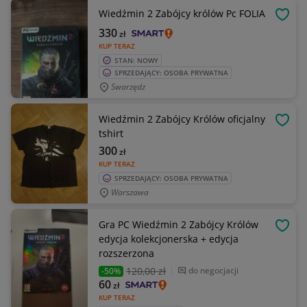
Wiedźmin 2 Zabójcy królów Pc FOLIA
OBSE
330
zł
KUP TERAZ
STAN: NOWY
SPRZEDAJĄCY: OSOBA PRYWATNA
Swarzędz
Wiedźmin 2 Zabójcy Królów oficjalny
OBSE
tshirt
300
zł
KUP TERAZ
SPRZEDAJĄCY: OSOBA PRYWATNA
Warszawa
Gra PC Wiedźmin 2 Zabójcy Królów
OBSE
edycja kolekcjonerska + edycja
rozszerzona
120
,00 zł
do negocjacji
-50%
60
zł
KUP TERAZ