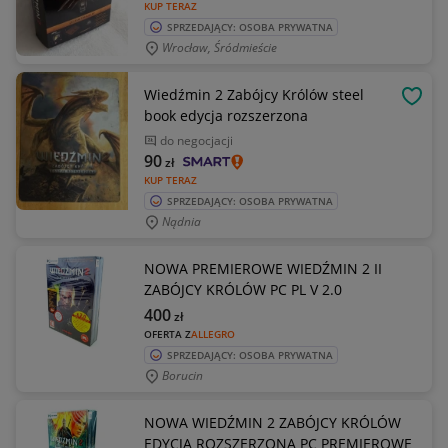
KUP TERAZ
SPRZEDAJĄCY: OSOBA PRYWATNA
Wrocław, Śródmieście
Wiedźmin 2 Zabójcy Królów steel
OBSE
book edycja rozszerzona
do negocjacji
90
zł
KUP TERAZ
SPRZEDAJĄCY: OSOBA PRYWATNA
Nądnia
NOWA PREMIEROWE WIEDŹMIN 2 II
ZABÓJCY KRÓLÓW PC PL V 2.0
400
zł
OFERTA Z
ALLEGRO
SPRZEDAJĄCY: OSOBA PRYWATNA
Borucin
NOWA WIEDŹMIN 2 ZABÓJCY KRÓLÓW
EDYCJA ROZSZERZONA PC PREMIEROWE