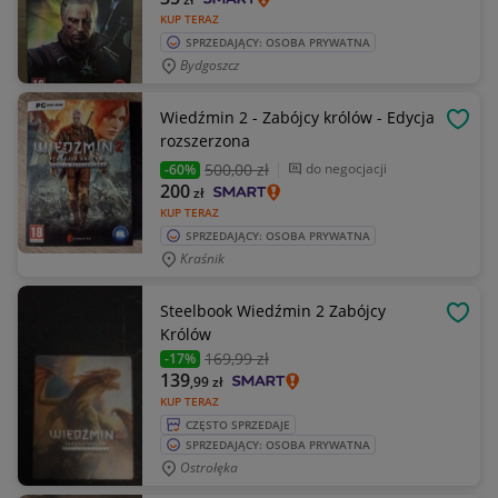
KUP TERAZ
SPRZEDAJĄCY: OSOBA PRYWATNA
Bydgoszcz
Wiedźmin 2 - Zabójcy królów - Edycja
OBSE
rozszerzona
500
,00 zł
do negocjacji
-60%
200
zł
KUP TERAZ
SPRZEDAJĄCY: OSOBA PRYWATNA
Kraśnik
Steelbook Wiedźmin 2 Zabójcy
OBSE
Królów
169
,99 zł
-17%
139
,99
zł
KUP TERAZ
CZĘSTO SPRZEDAJE
SPRZEDAJĄCY: OSOBA PRYWATNA
Ostrołęka