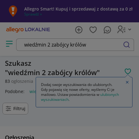
Allegro Smart! Kupuj i sprzedawaj z dostawą za 0 zł
Sprawdź »
Otwórz menu z kategoriami
szukaj
Szukasz
wiedźmin 2 zabójcy królów
POL
83
ogłoszenia
Zamkn
Dodaj swoje wyszukiwania do ulubionych.
Gdy pojawią się nowe oferty, wyślemy Ci je
Podobne:
wiedźmin 2 zabójcy królów
mailowo. Ustaw powiadomienia w
ulubionych
wyszukiwaniach
.
Filtruj
Ogłoszenia