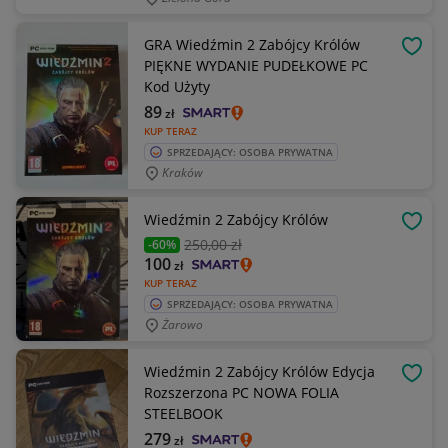
GRA Wiedźmin 2 Zabójcy Królów
OBSE
PIĘKNE WYDANIE PUDEŁKOWE PC
Kod Użyty
89
zł
KUP TERAZ
SPRZEDAJĄCY: OSOBA PRYWATNA
Kraków
Wiedźmin 2 Zabójcy Królów
OBSE
250
,00 zł
-60%
100
zł
KUP TERAZ
SPRZEDAJĄCY: OSOBA PRYWATNA
Żarowo
Wiedźmin 2 Zabójcy Królów Edycja
OBSE
Rozszerzona PC NOWA FOLIA
STEELBOOK
279
zł