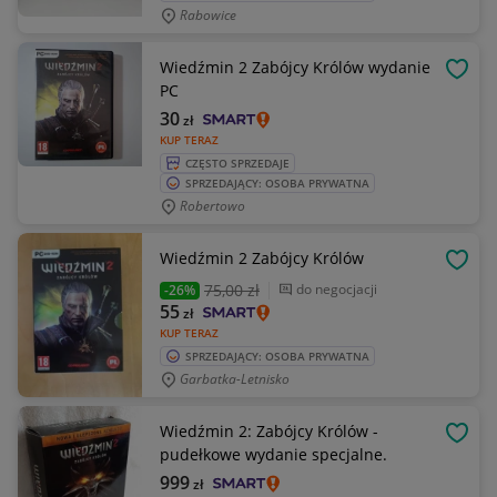
Rabowice
Wiedźmin 2 Zabójcy Królów wydanie
OBSE
PC
30
zł
KUP TERAZ
CZĘSTO SPRZEDAJE
SPRZEDAJĄCY: OSOBA PRYWATNA
Robertowo
Wiedźmin 2 Zabójcy Królów
OBSE
75
,00 zł
do negocjacji
-26%
55
zł
KUP TERAZ
SPRZEDAJĄCY: OSOBA PRYWATNA
Garbatka-Letnisko
Wiedźmin 2: Zabójcy Królów -
OBSE
pudełkowe wydanie specjalne.
999
zł