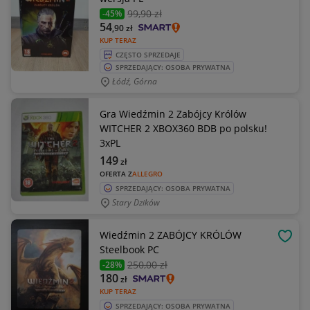
99
,90 zł
-45%
54
,90
zł
KUP TERAZ
CZĘSTO SPRZEDAJE
SPRZEDAJĄCY: OSOBA PRYWATNA
Łódź, Górna
Gra Wiedźmin 2 Zabójcy Królów
WITCHER 2 XBOX360 BDB po polsku!
3xPL
149
zł
OFERTA Z
ALLEGRO
SPRZEDAJĄCY: OSOBA PRYWATNA
Stary Dzików
Wiedźmin 2 ZABÓJCY KRÓLÓW
OBSE
Steelbook PC
250
,00 zł
-28%
180
zł
KUP TERAZ
SPRZEDAJĄCY: OSOBA PRYWATNA