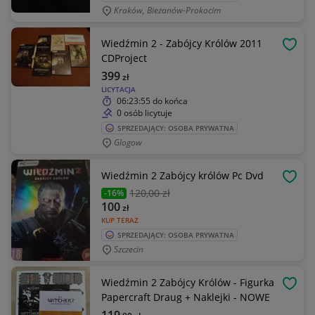
Kraków, Bieżanów-Prokocim
Wiedźmin 2 - Zabójcy Królów 2011
OBSE
CDProject
399
zł
LICYTACJA
06:23:55
do końca
0 osób licytuje
SPRZEDAJĄCY: OSOBA PRYWATNA
Glogow
Wiedźmin 2 Zabójcy królów Pc Dvd
OBSE
120
,00 zł
-16%
100
zł
KUP TERAZ
SPRZEDAJĄCY: OSOBA PRYWATNA
Szczecin
Wiedźmin 2 Zabójcy Królów - Figurka
OBSE
Papercraft Draug + Naklejki - NOWE