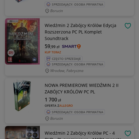
SPRZEDAJĄCY: OSOBA PRYWATNA
Borucin
Wiedźmin 2 Zabójcy Królów Edycja
OBSE
Rozszerzona PC PL Komplet
Soundtrack
59
,99
zł
KUP TERAZ
CZĘSTO SPRZEDAJE
SPRZEDAJĄCY: OSOBA PRYWATNA
Wrocław, Fabryczna
NOWA PREMIEROWE WIEDŹMIN 2 II
ZABÓJCY KRÓLÓW PC PL
1 700
zł
OFERTA Z
ALLEGRO
SPRZEDAJĄCY: OSOBA PRYWATNA
Borucin
Wiedźmin 2 Zabójcy Królów PC - 4
OBSE