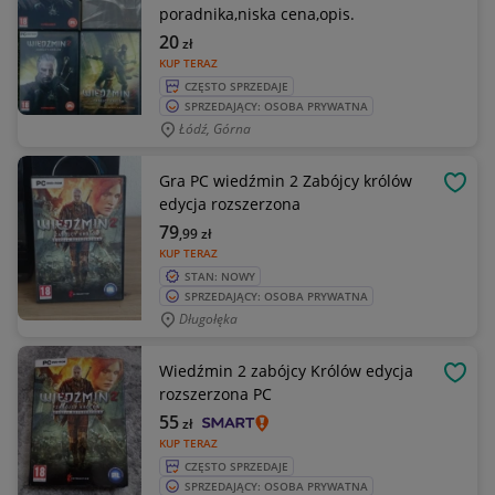
poradnika,niska cena,opis.
20
zł
KUP TERAZ
CZĘSTO SPRZEDAJE
SPRZEDAJĄCY: OSOBA PRYWATNA
Łódź, Górna
Gra PC wiedźmin 2 Zabójcy królów
OBSE
edycja rozszerzona
79
,99
zł
KUP TERAZ
STAN: NOWY
SPRZEDAJĄCY: OSOBA PRYWATNA
Długołęka
Wiedźmin 2 zabójcy Królów edycja
OBSE
rozszerzona PC
55
zł
KUP TERAZ
CZĘSTO SPRZEDAJE
SPRZEDAJĄCY: OSOBA PRYWATNA