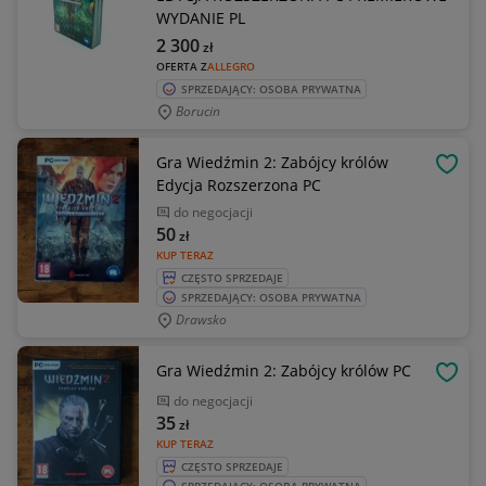
WYDANIE PL
2 300
zł
OFERTA Z
ALLEGRO
SPRZEDAJĄCY: OSOBA PRYWATNA
Borucin
Gra Wiedźmin 2: Zabójcy królów
OBSE
Edycja Rozszerzona PC
do negocjacji
50
zł
KUP TERAZ
CZĘSTO SPRZEDAJE
SPRZEDAJĄCY: OSOBA PRYWATNA
Drawsko
Gra Wiedźmin 2: Zabójcy królów PC
OBSE
do negocjacji
35
zł
KUP TERAZ
CZĘSTO SPRZEDAJE