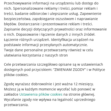
Przechowywanie informacji na urządzeniu lub dostęp do
Allegro Gadane dla kupujących
nich
.
Spersonalizowane reklamy i treści, pomiar reklam i
treści, badanie odbiorców i ulepszanie usług
.
Zapewnienie
Mapa miejscowości
bezpieczeństwa, zapobieganie oszustwom i naprawianie
błędów
.
Dostarczanie i prezentowanie reklam i treści
.
Informacje prawne
Zapisanie decyzji dotyczących prywatności oraz informowanie
o nich
.
Dopasowanie i łączenie danych z innych źródeł
.
Regulamin
Łączenie różnych urządzeń
.
Identyfikacja urządzeń na
podstawie informacji przesyłanych automatycznie
.
Polityka plików "cookies"
Twoje dane personalne przetwarzamy również w celu
ułatwiania korzystania z naszych stron
Ustawienia plików "cookies"
Cele przetwarzania szczegółowo opisane są w ustawieniach
Udostępnianie lokalizacji
dostępnych pod przyciskiem: “ZMIENIAM ZGODY” i w Polityce
Informacje dla Aktu o Usługach Cyfrowych
plików cookies.
Zgodę wyrażasz dobrowolnie i jest ważna 12 miesięcy.
Pobierz aplikację
Możesz ją w każdym momencie wycofać lub ponowić w
zakładce
Ustawienia plików cookies
na stronie głównej.
Wycofanie zgody nie wpływa na legalność uprzedniego
przetwarzania.