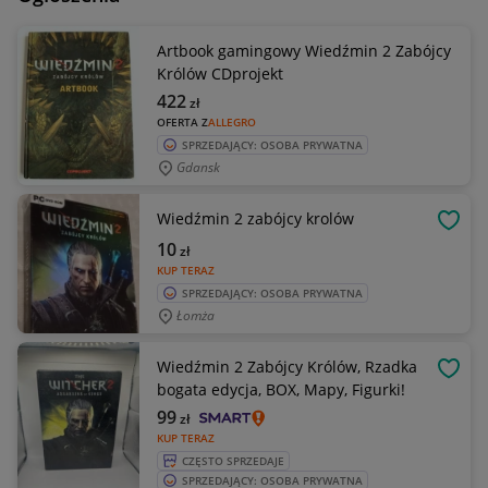
Artbook gamingowy Wiedźmin 2 Zabójcy
Królów CDprojekt
422
zł
OFERTA Z
ALLEGRO
SPRZEDAJĄCY: OSOBA PRYWATNA
Gdansk
Wiedźmin 2 zabójcy krolów
OBSE
10
zł
KUP TERAZ
SPRZEDAJĄCY: OSOBA PRYWATNA
Łomża
Wiedźmin 2 Zabójcy Królów, Rzadka
OBSE
bogata edycja, BOX, Mapy, Figurki!
99
zł
KUP TERAZ
CZĘSTO SPRZEDAJE
SPRZEDAJĄCY: OSOBA PRYWATNA