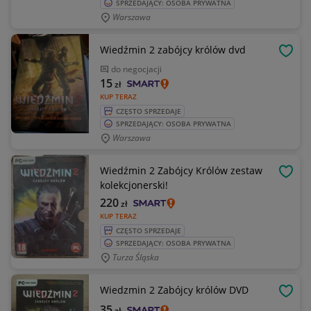
SPRZEDAJĄCY: OSOBA PRYWATNA
Warszawa
Wiedźmin 2 zabójcy królów dvd
OBSE
do negocjacji
15
zł
KUP TERAZ
CZĘSTO SPRZEDAJE
SPRZEDAJĄCY: OSOBA PRYWATNA
Warszawa
Wiedźmin 2 Zabójcy Królów zestaw
OBSE
kolekcjonerski!
220
zł
KUP TERAZ
CZĘSTO SPRZEDAJE
SPRZEDAJĄCY: OSOBA PRYWATNA
Turza Śląska
Wiedzmin 2 Zabójcy królów DVD
OBSE
35
zł