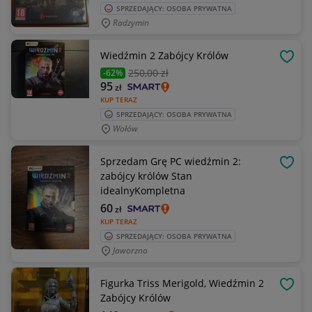
SPRZEDAJĄCY: OSOBA PRYWATNA
Radzymin
Wiedźmin 2 Zabójcy Królów
OBSE
250
,00 zł
-62%
95
zł
KUP TERAZ
SPRZEDAJĄCY: OSOBA PRYWATNA
Wołów
Sprzedam Grę PC wiedźmin 2:
OBSE
zabójcy królów Stan
idealnyKompletna
60
zł
KUP TERAZ
SPRZEDAJĄCY: OSOBA PRYWATNA
Jaworzno
Figurka Triss Merigold, Wiedźmin 2
OBSE
Zabójcy Królów