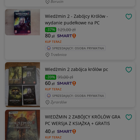
Borucin
Wiedźmin 2 - Zabójcy Królów -
OBSE
wydanie pudełkowe na PC
129
,00 zł
-37%
80
zł
KUP TERAZ
SPRZEDAJĄCY: OSOBA PRYWATNA
Trzebnica
Wiedżmin 2 zabójca królów pc
OBSE
99
,00 zł
-39%
60
zł
KUP TERAZ
SPRZEDAJĄCY: OSOBA PRYWATNA
Żyrardów
WIEDŹMIN 2 ZABÓJCY KRÓLÓW GRA
OBSE
PC WERSJA Z KSIĄŻKĄ + GRATIS
40
zł
KUP TERAZ