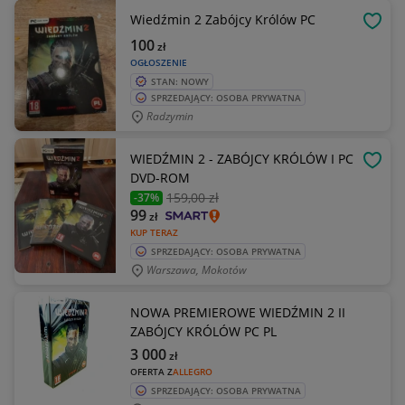
Wiedźmin 2 Zabójcy Królów PC
OBSE
100
zł
OGŁOSZENIE
STAN: NOWY
SPRZEDAJĄCY: OSOBA PRYWATNA
Radzymin
WIEDŹMIN 2 - ZABÓJCY KRÓLÓW I PC
OBSE
DVD-ROM
159
,00 zł
-37%
99
zł
KUP TERAZ
SPRZEDAJĄCY: OSOBA PRYWATNA
Warszawa, Mokotów
NOWA PREMIEROWE WIEDŹMIN 2 II
ZABÓJCY KRÓLÓW PC PL
3 000
zł
OFERTA Z
ALLEGRO
SPRZEDAJĄCY: OSOBA PRYWATNA