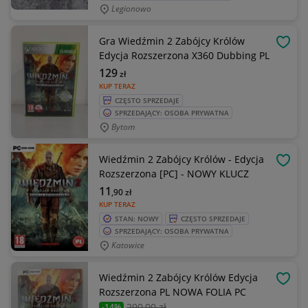
Legionowo
Gra Wiedźmin 2 Zabójcy Królów
OBSE
Edycja Rozszerzona X360 Dubbing PL
129
zł
KUP TERAZ
CZĘSTO SPRZEDAJE
SPRZEDAJĄCY: OSOBA PRYWATNA
Bytom
Wiedźmin 2 Zabójcy Królów - Edycja
OBSE
Rozszerzona [PC] - NOWY KLUCZ
11
,90
zł
KUP TERAZ
STAN: NOWY
CZĘSTO SPRZEDAJE
SPRZEDAJĄCY: OSOBA PRYWATNA
Katowice
Wiedźmin 2 Zabójcy Królów Edycja
OBSE
Rozszerzona PL NOWA FOLIA PC
290
,00 zł
-14%