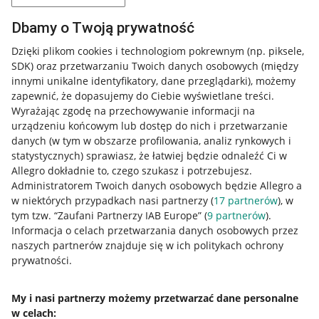
Dbamy o Twoją prywatność
Dzięki plikom cookies i technologiom pokrewnym
(np. piksele,
SDK)
oraz przetwarzaniu Twoich danych osobowych
(między
innymi unikalne identyfikatory, dane przeglądarki)
, możemy
zapewnić, że dopasujemy do Ciebie wyświetlane treści.
Wyrażając zgodę na przechowywanie informacji na
urządzeniu końcowym lub dostęp do nich i przetwarzanie
danych (w tym w obszarze profilowania, analiz rynkowych i
statystycznych) sprawiasz, że łatwiej będzie odnaleźć Ci w
Allegro dokładnie to, czego szukasz i potrzebujesz.
Administratorem Twoich danych osobowych będzie Allegro a
w niektórych przypadkach nasi partnerzy (
17
partnerów
), w
tym tzw. “Zaufani Partnerzy IAB Europe” (
9
partnerów
).
Przydatne informacje
Informacja o celach przetwarzania danych osobowych przez
naszych partnerów znajduje się w ich politykach ochrony
prywatności.
Jak to działa
Napisz do nas
My i nasi partnerzy możemy przetwarzać dane personalne
w celach:
Allegro Gadane dla sprzedających