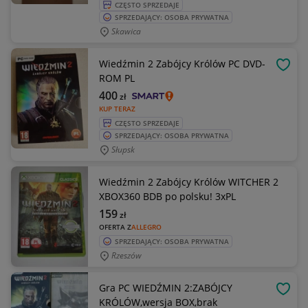
CZĘSTO SPRZEDAJE
SPRZEDAJĄCY: OSOBA PRYWATNA
Skawica
Wiedźmin 2 Zabójcy Królów PC DVD-
OBSE
ROM PL
400
zł
KUP TERAZ
CZĘSTO SPRZEDAJE
SPRZEDAJĄCY: OSOBA PRYWATNA
Słupsk
Wiedźmin 2 Zabójcy Królów WITCHER 2
XBOX360 BDB po polsku! 3xPL
159
zł
OFERTA Z
ALLEGRO
SPRZEDAJĄCY: OSOBA PRYWATNA
Rzeszów
Gra PC WIEDŹMIN 2:ZABÓJCY
OBSE
KRÓLÓW,wersja BOX,brak