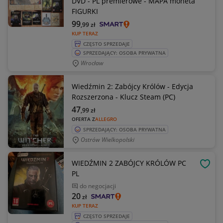
DVD - PL premierowe - MAPA moneta
FIGURKI
99
,99
zł
KUP TERAZ
CZĘSTO SPRZEDAJE
SPRZEDAJĄCY: OSOBA PRYWATNA
Wrocław
Wiedźmin 2: Zabójcy Królów - Edycja
Rozszerzona - Klucz Steam (PC)
47
,99
zł
OFERTA Z
ALLEGRO
SPRZEDAJĄCY: OSOBA PRYWATNA
Ostrów Wielkopolski
WIEDŹMIN 2 ZABÓJCY KRÓLÓW PC
OBSE
PL
do negocjacji
20
zł
KUP TERAZ
CZĘSTO SPRZEDAJE