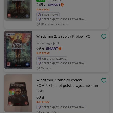
249
zł
KUP TERAZ
STAN: NOWY
SPRZEDAJĄCY: OSOBA PRYWATNA
Warszawa, Białołęka
Wiedźmin 2: Zabójcy Królów, PC
OBSE
do negocjacji
69
zł
KUP TERAZ
CZĘSTO SPRZEDAJE
SPRZEDAJĄCY: OSOBA PRYWATNA
Orzesze
Wiedżmin 2 zabójcy królów
OBSE
KOMPLET pc pl polskie wydanie stan
BDB
60
zł
KUP TERAZ
SPRZEDAJĄCY: OSOBA PRYWATNA
Zielona Góra