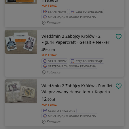
119
,90
zł
KUP TERAZ
STAN: NOWY
CZĘSTO SPRZEDAJE
SPRZEDAJĄCY: OSOBA PRYWATNA
Katowice
Wiedźmin 2 Zabójcy Królów - 2
OBSE
Figurki Papercraft - Geralt + Nekker
49
,90
zł
KUP TERAZ
STAN: NOWY
CZĘSTO SPRZEDAJE
SPRZEDAJĄCY: OSOBA PRYWATNA
Katowice
Wiedźmin 2 Zabójcy Królów - Pamflet
OBSE
Wieprz zwany Henseltem + Koperta
12
,90
zł
KUP TERAZ
CZĘSTO SPRZEDAJE
SPRZEDAJĄCY: OSOBA PRYWATNA
Katowice