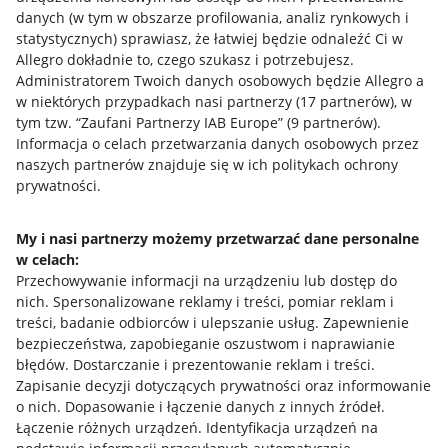
danych (w tym w obszarze profilowania, analiz rynkowych i
statystycznych) sprawiasz, że łatwiej będzie odnaleźć Ci w
Allegro dokładnie to, czego szukasz i potrzebujesz.
Przydatne informacje
Administratorem Twoich danych osobowych będzie Allegro a
w niektórych przypadkach nasi partnerzy (
17
partnerów
), w
tym tzw. “Zaufani Partnerzy IAB Europe” (
9
partnerów
).
Jak to działa
Informacja o celach przetwarzania danych osobowych przez
Napisz do nas
naszych partnerów znajduje się w ich politykach ochrony
prywatności.
Allegro Gadane dla sprzedających
Allegro Gadane dla kupujących
My i nasi partnerzy możemy przetwarzać dane personalne
w celach:
Mapa miejscowości
Przechowywanie informacji na urządzeniu lub dostęp do
nich
.
Spersonalizowane reklamy i treści, pomiar reklam i
Informacje prawne
treści, badanie odbiorców i ulepszanie usług
.
Zapewnienie
bezpieczeństwa, zapobieganie oszustwom i naprawianie
Regulamin
błędów
.
Dostarczanie i prezentowanie reklam i treści
.
Zapisanie decyzji dotyczących prywatności oraz informowanie
Polityka plików "cookies"
o nich
.
Dopasowanie i łączenie danych z innych źródeł
.
Łączenie różnych urządzeń
.
Identyfikacja urządzeń na
Ustawienia plików "cookies"