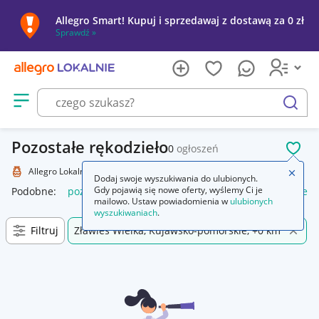
Allegro Smart! Kupuj i sprzedawaj z dostawą za 0 zł
Sprawdź »
Otwórz menu z kategoriami
szukaj
Pozostałe rękodzieło
0
ogłoszeń
POL
Allegro Lokalnie
Kolekcje i sztuka
Rękodzieło
Pozostałe
Zamkn
Dodaj swoje wyszukiwania do ulubionych.
Gdy pojawią się nowe oferty, wyślemy Ci je
Podobne:
pozostałe
łóżka pozostałe
pozostałe miasta i regi
mailowo. Ustaw powiadomienia w
ulubionych
wyszukiwaniach
.
Filtruj
Zławieś Wielka, Kujawsko-pomorskie, +0 km