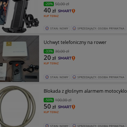
50
,00 zł
-20%
40
zł
KUP TERAZ
STAN: NOWY
SPRZEDAJĄCY: OSOBA PRYWATNA
Uchwyt telefoniczny na rower
30
,00 zł
-33%
20
zł
KUP TERAZ
STAN: NOWY
SPRZEDAJĄCY: OSOBA PRYWATNA
Blokada z głośnym alarmem motocyklo
100
,00 zł
-50%
50
zł
KUP TERAZ
STAN: NOWY
SPRZEDAJĄCY: OSOBA PRYWATNA