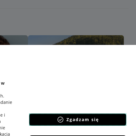
e w
ch
.
adanie
e i
Zgadzam się
h
nie
ikacja