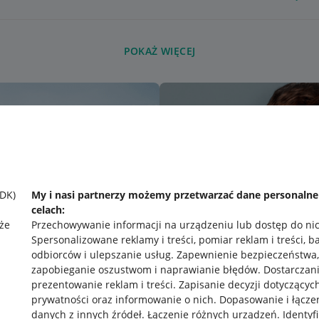
POKAŻ WIĘCEJ
SDK)
My i nasi partnerzy możemy przetwarzać dane personaln
celach:
że
Przechowywanie informacji na urządzeniu lub dostęp do ni
Spersonalizowane reklamy i treści, pomiar reklam i treści, b
odbiorców i ulepszanie usług
.
Zapewnienie bezpieczeństwa,
zapobieganie oszustwom i naprawianie błędów
.
Dostarczani
prezentowanie reklam i treści
.
Zapisanie decyzji dotyczącyc
prywatności oraz informowanie o nich
.
Dopasowanie i łącze
danych z innych źródeł
.
Łączenie różnych urządzeń
.
Identyf