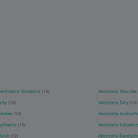
zechowice-Dziedzice
(14)
Akcesoria Skoczów
ychy
(16)
Akcesoria Żory
(14)
ikołów
(10)
Akcesoria Andrych
ysłowice
(19)
Akcesoria Katowice
ybnik
(32)
Akcesoria Świętoch