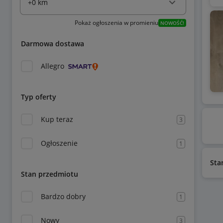
Pokaż ogłoszenia w promieniu
NOWOŚĆ!
Darmowa dostawa
Allegro
Typ oferty
Kup teraz
3
Ogłoszenie
1
Sta
Stan przedmiotu
Bardzo dobry
1
Nowy
3