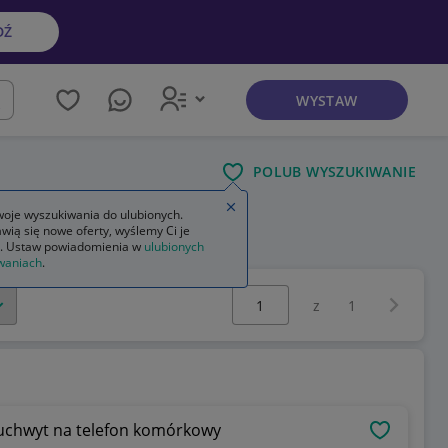
DŹ
WYSTAW
kaj
POLUB WYSZUKIWANIE
Zamknij wskazówkę
oje wyszukiwania do ulubionych.
wią się nowe oferty, wyślemy Ci je
. Ustaw powiadomienia w
ulubionych
waniach
.
Wybierz stronę:
Następna 
z
1
uchwyt na telefon komórkowy
OBSERWU