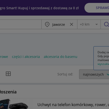
SPRAW
egro Smart! Kupuj i sprzedawaj z dostawą za 0 zł
Miasto
Wyczyść frazę
+
0
km
Odległość
szu
Dodaj sw
Gdy poja
erowe
części i akcesoria
akcesoria do basenu
mailowo
wyszuki
k listy
Widok siatki
Sortuj od:
łoszenia
Uchwyt na telefon komórkowy, rower, 