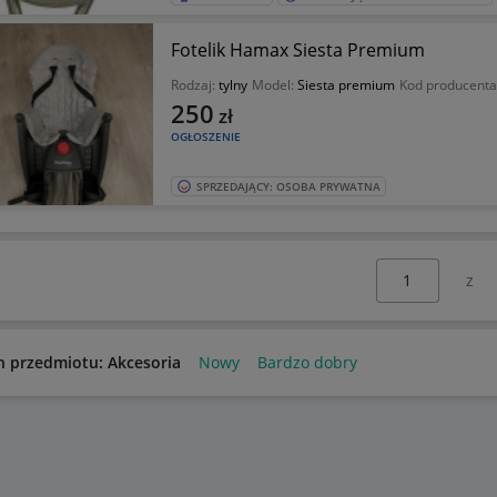
Fotelik Hamax Siesta Premium
Rodzaj:
tylny
Model:
Siesta premium
Kod producenta
250
zł
OGŁOSZENIE
SPRZEDAJĄCY: OSOBA PRYWATNA
Wybierz stronę:
n przedmiotu: Akcesoria
Nowy
Bardzo dobry