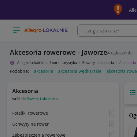
All
Otwórz menu z kategoriami
Akcesoria rowerowe - Jaworze
4
ogłoszenia
Allegro Lokalnie
Sport i turystyka
Rowery i akcesoria
Akcesoria
Podobne:
akcesoria
akcesoria wędkarskie
akcesoria row
Akcesoria
Wido
wróć do
Rowery i akcesoria
Foteliki rowerowe
1
Og
Uchwyty na rower
2
Zabezpieczenia rowerowe
1