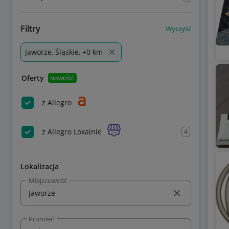
Filtry
Wyczyść
Jaworze, Śląskie, +0 km
Oferty
NOWOŚĆ!
z Allegro
z Allegro Lokalnie
4
Lokalizacja
Miejscowość
Promień