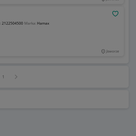
OBSERWU
:
2122504500
Marka:
Hamax
Jaworze
Następna strona
z
1