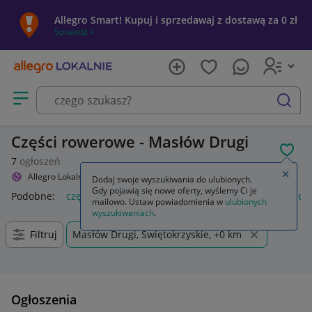
Allegro Smart! Kupuj i sprzedawaj z dostawą za 0 zł
Sprawdź »
Otwórz menu z kategoriami
szukaj
Części rowerowe - Masłów Drugi
POL
7
ogłoszeń
Zamkn
Allegro Lokalnie
Sport i turystyka
Rowery i akcesoria
Części
Dodaj swoje wyszukiwania do ulubionych.
Gdy pojawią się nowe oferty, wyślemy Ci je
Podobne:
części
części zamienne
części montażowe
częśc
mailowo. Ustaw powiadomienia w
ulubionych
wyszukiwaniach
.
Filtruj
Masłów Drugi, Świętokrzyskie, +0 km
Ogłoszenia