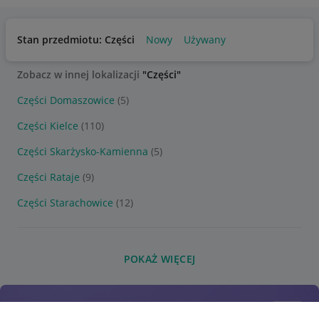
Stan przedmiotu: Części
Nowy
Używany
Zobacz w innej lokalizacji
"Części"
Części Domaszowice
(5)
Części Kielce
(110)
Części Skarżysko-Kamienna
(5)
Części Rataje
(9)
Części Starachowice
(12)
POKAŻ WIĘCEJ