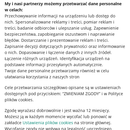
My i nasi partnerzy możemy przetwarzać dane personalne
w celach:
Allegro Gadane dla sprzedających
Przechowywanie informacji na urządzeniu lub dostęp do
Allegro Gadane dla kupujących
nich
.
Spersonalizowane reklamy i treści, pomiar reklam i
treści, badanie odbiorców i ulepszanie usług
.
Zapewnienie
Mapa miejscowości
bezpieczeństwa, zapobieganie oszustwom i naprawianie
błędów
.
Dostarczanie i prezentowanie reklam i treści
.
Informacje prawne
Zapisanie decyzji dotyczących prywatności oraz informowanie
o nich
.
Dopasowanie i łączenie danych z innych źródeł
.
Regulamin
Łączenie różnych urządzeń
.
Identyfikacja urządzeń na
podstawie informacji przesyłanych automatycznie
.
Polityka plików "cookies"
Twoje dane personalne przetwarzamy również w celu
ułatwiania korzystania z naszych stron
Ustawienia plików "cookies"
Cele przetwarzania szczegółowo opisane są w ustawieniach
Udostępnianie lokalizacji
dostępnych pod przyciskiem: “ZMIENIAM ZGODY” i w Polityce
Informacje dla Aktu o Usługach Cyfrowych
plików cookies.
Zgodę wyrażasz dobrowolnie i jest ważna 12 miesięcy.
Pobierz aplikację
Możesz ją w każdym momencie wycofać lub ponowić w
zakładce
Ustawienia plików cookies
na stronie głównej.
Wycofanie zgody nie wpływa na legalność uprzedniego