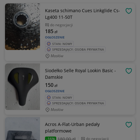
Kaseta schimano Cues Linkglide Cs-
OBSE
Lg400 11-50T
do negocjacji
185
zł
OGŁOSZENIE
STAN: NOWY
SPRZEDAJĄCY: OSOBA PRYWATNA
Masłów
Siodełko Selle Royal Lookin Basic -
OBSE
Damskie
150
zł
OGŁOSZENIE
STAN: NOWY
SPRZEDAJĄCY: OSOBA PRYWATNA
Masłów
Acros A-Flat-Urban pedały
OBSE
platformowe
180
,00 zł
do negocjacji
-16%