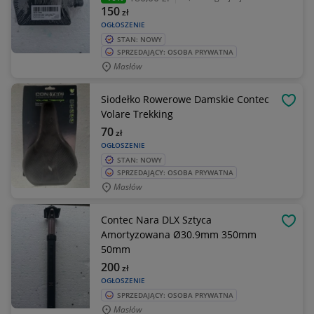
150
zł
OGŁOSZENIE
STAN: NOWY
SPRZEDAJĄCY: OSOBA PRYWATNA
Masłów
Siodełko Rowerowe Damskie Contec
OBSE
Volare Trekking
70
zł
OGŁOSZENIE
STAN: NOWY
SPRZEDAJĄCY: OSOBA PRYWATNA
Masłów
Contec Nara DLX Sztyca
OBSE
Amortyzowana Ø30.9mm 350mm
50mm
200
zł
OGŁOSZENIE
SPRZEDAJĄCY: OSOBA PRYWATNA
Masłów