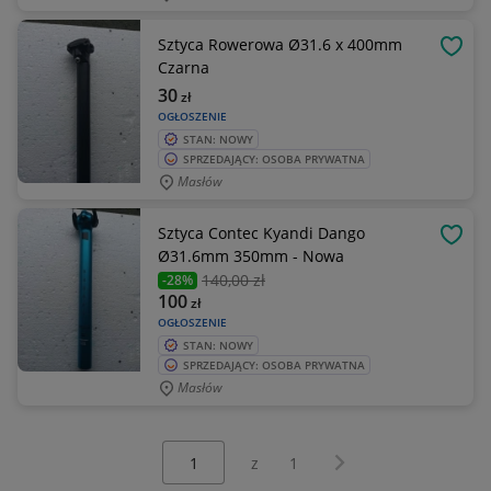
Sztyca Rowerowa Ø31.6 x 400mm
OBSE
Czarna
30
zł
OGŁOSZENIE
STAN: NOWY
SPRZEDAJĄCY: OSOBA PRYWATNA
Masłów
Sztyca Contec Kyandi Dango
OBSE
Ø31.6mm 350mm - Nowa
140
,00 zł
-28%
100
zł
OGŁOSZENIE
STAN: NOWY
SPRZEDAJĄCY: OSOBA PRYWATNA
Masłów
Wybierz stronę:
Następna strona
z
1