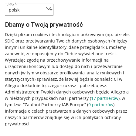
język
Dbamy o Twoją prywatność
Dzięki plikom cookies i technologiom pokrewnym
(np. piksele,
SDK)
oraz przetwarzaniu Twoich danych osobowych
(między
innymi unikalne identyfikatory, dane przeglądarki)
, możemy
zapewnić, że dopasujemy do Ciebie wyświetlane treści.
Wyrażając zgodę na przechowywanie informacji na
urządzeniu końcowym lub dostęp do nich i przetwarzanie
danych (w tym w obszarze profilowania, analiz rynkowych i
statystycznych) sprawiasz, że łatwiej będzie odnaleźć Ci w
Allegro dokładnie to, czego szukasz i potrzebujesz.
Administratorem Twoich danych osobowych będzie Allegro a
w niektórych przypadkach nasi partnerzy (
17
partnerów
), w
tym tzw. “Zaufani Partnerzy IAB Europe” (
9
partnerów
).
Przydatne informacje
Informacja o celach przetwarzania danych osobowych przez
naszych partnerów znajduje się w ich politykach ochrony
prywatności.
Jak to działa
Napisz do nas