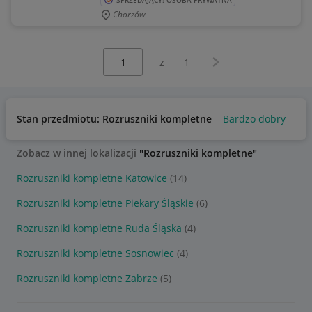
SPRZEDAJĄCY: OSOBA PRYWATNA
Chorzów
Wybierz stronę:
Następna strona
z
1
Stan przedmiotu: Rozruszniki kompletne
Bardzo dobry
Uż
Zobacz w innej lokalizacji
"Rozruszniki kompletne"
Rozruszniki kompletne Katowice
(14)
Rozruszniki kompletne Piekary Śląskie
(6)
Rozruszniki kompletne Ruda Śląska
(4)
Rozruszniki kompletne Sosnowiec
(4)
Rozruszniki kompletne Zabrze
(5)