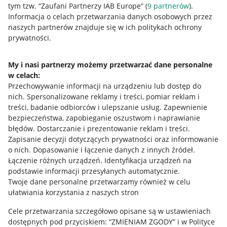
tym tzw. “Zaufani Partnerzy IAB Europe” (
9
partnerów
).
Przydatne informacje
Informacja o celach przetwarzania danych osobowych przez
naszych partnerów znajduje się w ich politykach ochrony
prywatności.
Jak to działa
Napisz do nas
My i nasi partnerzy możemy przetwarzać dane personalne
w celach:
Allegro Gadane dla sprzedających
Przechowywanie informacji na urządzeniu lub dostęp do
Allegro Gadane dla kupujących
nich
.
Spersonalizowane reklamy i treści, pomiar reklam i
treści, badanie odbiorców i ulepszanie usług
.
Zapewnienie
Mapa miejscowości
bezpieczeństwa, zapobieganie oszustwom i naprawianie
błędów
.
Dostarczanie i prezentowanie reklam i treści
.
Informacje prawne
Zapisanie decyzji dotyczących prywatności oraz informowanie
o nich
.
Dopasowanie i łączenie danych z innych źródeł
.
Regulamin
Łączenie różnych urządzeń
.
Identyfikacja urządzeń na
podstawie informacji przesyłanych automatycznie
.
Polityka plików "cookies"
Twoje dane personalne przetwarzamy również w celu
ułatwiania korzystania z naszych stron
Ustawienia plików "cookies"
Cele przetwarzania szczegółowo opisane są w ustawieniach
Udostępnianie lokalizacji
dostępnych pod przyciskiem: “ZMIENIAM ZGODY” i w Polityce