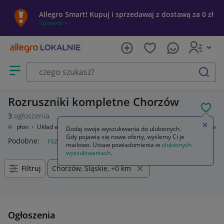
Allegro Smart! Kupuj i sprzedawaj z dostawą za 0 zł
Sprawdź »
Otwórz menu z kategoriami
szukaj
Rozruszniki kompletne Chorzów
POL
3
ogłoszenia
Zamkn
zny, zapłon
Układ elektryczny silnika
Rozruszniki
Rozruszniki kompletne
Dodaj swoje wyszukiwania do ulubionych.
Gdy pojawią się nowe oferty, wyślemy Ci je
Podobne:
rozruszniki kompletne
mailowo. Ustaw powiadomienia w
ulubionych
wyszukiwaniach
.
Filtruj
Chorzów, Śląskie, +0 km
Ogłoszenia