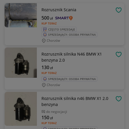
Rozrusznik Scania
OBSE
500
zł
KUP TERAZ
CZĘSTO SPRZEDAJE
SPRZEDAJĄCY: OSOBA PRYWATNA
Chorzów
Rozrusznik silnika N46 BMW X1
OBSE
benzyna 2.0
130
zł
KUP TERAZ
SPRZEDAJĄCY: OSOBA PRYWATNA
Chorzów
Rozrusznik silnika n46 BMW X1 2.0
OBSE
benzyna
do negocjacji
150
zł
KUP TERAZ