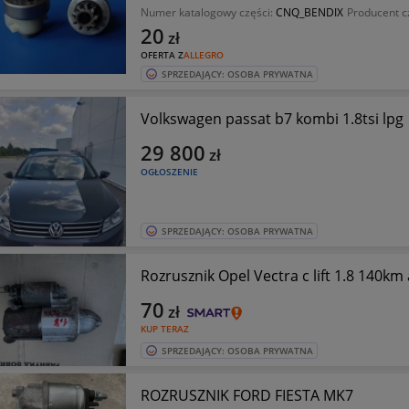
Numer katalogowy części:
CNQ_BENDIX
Producent c
20
zł
OFERTA Z
ALLEGRO
SPRZEDAJĄCY: OSOBA PRYWATNA
Volkswagen passat b7 kombi 1.8tsi lpg
29 800
zł
OGŁOSZENIE
SPRZEDAJĄCY: OSOBA PRYWATNA
Rozrusznik Opel Vectra c lift 1.8 140km 
70
zł
KUP TERAZ
SPRZEDAJĄCY: OSOBA PRYWATNA
ROZRUSZNIK FORD FIESTA MK7