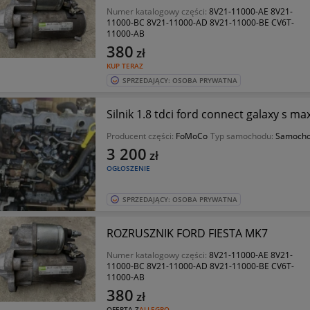
Numer katalogowy części:
8V21-11000-AE 8V21-
11000-BC 8V21-11000-AD 8V21-11000-BE CV6T-
11000-AB
380
zł
KUP TERAZ
SPRZEDAJĄCY: OSOBA PRYWATNA
Silnik 1.8 tdci ford connect galaxy s 
Producent części:
FoMoCo
Typ samochodu:
Samocho
3 200
zł
OGŁOSZENIE
SPRZEDAJĄCY: OSOBA PRYWATNA
ROZRUSZNIK FORD FIESTA MK7
Numer katalogowy części:
8V21-11000-AE 8V21-
11000-BC 8V21-11000-AD 8V21-11000-BE CV6T-
11000-AB
380
zł
OFERTA Z
ALLEGRO