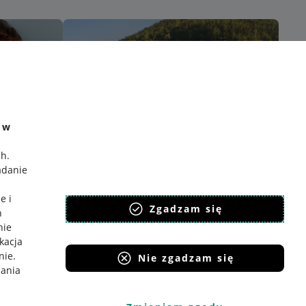
e w
ch
.
adanie
e i
Zgadzam się
h
nie
ikacja
nie
.
Nie zgadzam się
iania