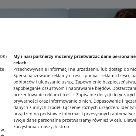
SDK)
My i nasi partnerzy możemy przetwarzać dane personaln
celach:
że
Przechowywanie informacji na urządzeniu lub dostęp do ni
Spersonalizowane reklamy i treści, pomiar reklam i treści, b
odbiorców i ulepszanie usług
.
Zapewnienie bezpieczeństwa,
zapobieganie oszustwom i naprawianie błędów
.
Dostarczani
prezentowanie reklam i treści
.
Zapisanie decyzji dotyczącyc
prywatności oraz informowanie o nich
.
Dopasowanie i łącze
danych z innych źródeł
.
Łączenie różnych urządzeń
.
Identyf
urządzeń na podstawie informacji przesyłanych automatycz
rawne
Pobierz aplikację
Twoje dane personalne przetwarzamy również w celu ułatw
korzystania z naszych stron
zw.