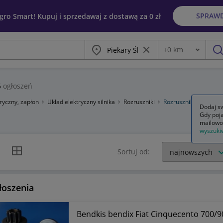
SPRAW
egro Smart! Kupuj i sprzedawaj z dostawą za 0 zł
Miasto
Wyczyść frazę
+
0
km
Odległość
szu
6
ogłoszeń
tryczny, zapłon
Układ elektryczny silnika
Rozruszniki
Rozruszniki kompletn
Dodaj sw
Gdy poja
mailowo
wyszuki
k listy
Widok siatki
Sortuj od:
łoszenia
Bendkis bendix Fiat Cinquecento 700/