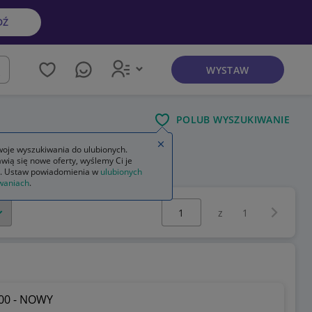
DŹ
WYSTAW
kaj
POLUB WYSZUKIWANIE
e
Zamknij wskazówkę
oje wyszukiwania do ulubionych.
wią się nowe oferty, wyślemy Ci je
. Ustaw powiadomienia w
ulubionych
waniach
.
Wybierz stronę:
Następna 
z
1
900 - NOWY