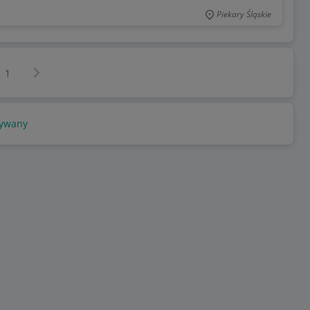
Piekary Śląskie
Następna strona
z
1
ywany