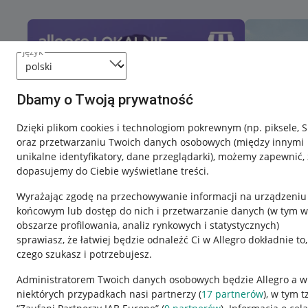
język
Dbamy o Twoją prywatność
Dzięki plikom cookies i technologiom pokrewnym
(np. piksele, 
oraz przetwarzaniu Twoich danych osobowych
(między innymi
unikalne identyfikatory, dane przeglądarki)
, możemy zapewnić, 
dopasujemy do Ciebie wyświetlane treści.
Wyrażając zgodę na przechowywanie informacji na urządzeniu
końcowym lub dostęp do nich i przetwarzanie danych (w tym w
obszarze profilowania, analiz rynkowych i statystycznych)
sprawiasz, że łatwiej będzie odnaleźć Ci w Allegro dokładnie to,
Nawigacja
czego szukasz i potrzebujesz.
Przydatne informacje
Informacje p
Administratorem Twoich danych osobowych będzie Allegro a w
niektórych przypadkach nasi partnerzy (
17
partnerów
), w tym t
Jak to działa
Regulamin