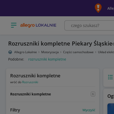
All
Otwórz menu z kategoriami
Rozruszniki kompletne Piekary Śląskie
Allegro Lokalnie
Motoryzacja
Części samochodowe
Układ elek
Podobne:
rozruszniki kompletne
Rozruszniki kompletne
Wido
wróć do
Rozruszniki
Rozruszniki kompletne
6
Og
Filtry
Wyczyść