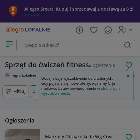
Allegro Smart! Kupuj i sprzedawaj z dostawą za 0 zł
Sprawdź »
Otwórz menu z kategoriami
szukaj
Sprzęt do ćwiczeń fitness
2
ogłoszenia
POL
Allegro Lokalnie
Sport i turystyka
Siłownia i fitness
Trening fitness
Zamkn
Dodaj swoje wyszukiwania do ulubionych.
Gdy pojawią się nowe oferty, wyślemy Ci je
mailowo. Ustaw powiadomienia w
ulubionych
Filtruj
Chmielniki, Kujawsko-pomorskie, +0 km
wyszukiwaniach
.
Ogłoszenia
Mankiety Obciążniki 0.75kg Crivit
OBSE