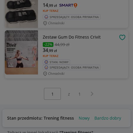
14
,99
zł
KUP TERAZ
SPRZEDAJĄCY: OSOBA PRYWATNA
Chmielniki
Zestaw Gum Do Fitness Crivit
OBSE
44
,99 zł
-22%
34
,99
zł
KUP TERAZ
STAN: NOWY
SPRZEDAJĄCY: OSOBA PRYWATNA
Chmielniki
Wybierz stronę:
Następna strona
z
1
Stan przedmiotu: Trening fitness
Nowy
Bardzo dobry
Zobacz w innej lokalizacji
"Trening fitness"