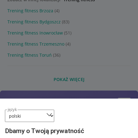
Trening fitness Brzoza
(4)
Trening fitness Bydgoszcz
(83)
Trening fitness Inowrocław
(51)
Trening fitness Trzemeszno
(4)
Trening fitness Toruń
(36)
POKAŻ WIĘCEJ
język
Dbamy o Twoją prywatność