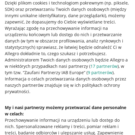
Dzięki plikom cookies i technologiom pokrewnym
(np. piksele,
SDK)
oraz przetwarzaniu Twoich danych osobowych
(między
innymi unikalne identyfikatory, dane przeglądarki)
, możemy
zapewnić, że dopasujemy do Ciebie wyświetlane treści.
Wyrażając zgodę na przechowywanie informacji na
urządzeniu końcowym lub dostęp do nich i przetwarzanie
danych (w tym w obszarze profilowania, analiz rynkowych i
statystycznych) sprawiasz, że łatwiej będzie odnaleźć Ci w
Allegro dokładnie to, czego szukasz i potrzebujesz.
Administratorem Twoich danych osobowych będzie Allegro a
w niektórych przypadkach nasi partnerzy (
17
partnerów
), w
tym tzw. “Zaufani Partnerzy IAB Europe” (
9
partnerów
).
Przydatne informacje
Informacja o celach przetwarzania danych osobowych przez
naszych partnerów znajduje się w ich politykach ochrony
Jak to działa
prywatności.
Napisz do nas
My i nasi partnerzy możemy przetwarzać dane personalne
Allegro Gadane dla sprzedających
w celach:
Przechowywanie informacji na urządzeniu lub dostęp do
Allegro Gadane dla kupujących
nich
.
Spersonalizowane reklamy i treści, pomiar reklam i
treści, badanie odbiorców i ulepszanie usług
.
Zapewnienie
Mapa miejscowości