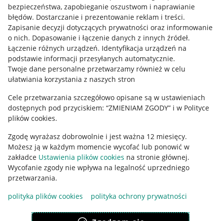
bezpieczeństwa, zapobieganie oszustwom i naprawianie
błędów
.
Dostarczanie i prezentowanie reklam i treści
.
Informacje prawne
Zapisanie decyzji dotyczących prywatności oraz informowanie
o nich
.
Dopasowanie i łączenie danych z innych źródeł
.
Regulamin
Łączenie różnych urządzeń
.
Identyfikacja urządzeń na
podstawie informacji przesyłanych automatycznie
.
Polityka plików "cookies"
Twoje dane personalne przetwarzamy również w celu
ułatwiania korzystania z naszych stron
Ustawienia plików "cookies"
Udostępnianie lokalizacji
Cele przetwarzania szczegółowo opisane są w ustawieniach
dostępnych pod przyciskiem: “ZMIENIAM ZGODY” i w Polityce
Informacje dla Aktu o Usługach Cyfrowych
plików cookies.
Zgodę wyrażasz dobrowolnie i jest ważna 12 miesięcy.
Pobierz aplikację
Możesz ją w każdym momencie wycofać lub ponowić w
zakładce
Ustawienia plików cookies
na stronie głównej.
Wycofanie zgody nie wpływa na legalność uprzedniego
przetwarzania.
polityka plików cookies
polityka ochrony prywatności