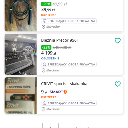
49
,99 zł
-20%
39
,99
zł
KUP TERAZ
SPRZEDAJĄCY: OSOBA PRYWATNA
Miechów
Bieżnia Precor 956i
OBSE
5400
,00 zł
-22%
4 199
zł
OGŁOSZENIE
SPRZEDAJĄCY: OSOBA PRYWATNA
Miechów
CRIVIT sports - skakanka
OBSE
9
zł
KUP TERAZ
SPRZEDAJĄCY: OSOBA PRYWATNA
Miechów
Wybierz stronę:
Następna strona