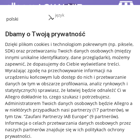
język
Dbamy o Twoją prywatność
Dzięki plikom cookies i technologiom pokrewnym
(np. piksele,
SDK)
oraz przetwarzaniu Twoich danych osobowych
(między
innymi unikalne identyfikatory, dane przeglądarki)
, możemy
zapewnić, że dopasujemy do Ciebie wyświetlane treści.
Wyrażając zgodę na przechowywanie informacji na
urządzeniu końcowym lub dostęp do nich i przetwarzanie
danych (w tym w obszarze profilowania, analiz rynkowych i
statystycznych) sprawiasz, że łatwiej będzie odnaleźć Ci w
Allegro dokładnie to, czego szukasz i potrzebujesz.
Administratorem Twoich danych osobowych będzie Allegro a
w niektórych przypadkach nasi partnerzy (
17
partnerów
), w
tym tzw. “Zaufani Partnerzy IAB Europe” (
9
partnerów
).
Przydatne informacje
Informacja o celach przetwarzania danych osobowych przez
naszych partnerów znajduje się w ich politykach ochrony
prywatności.
Jak to działa