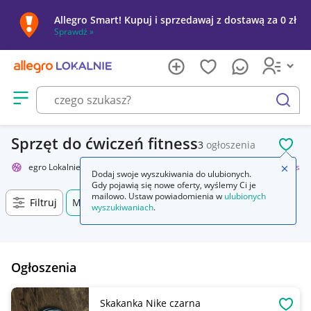
Allegro Smart! Kupuj i sprzedawaj z dostawą za 0 zł
Sprawdź »
Otwórz menu z kategoriami
szukaj
Sprzęt do ćwiczeń fitness
3
ogłoszenia
POL
Allegro Lokalnie
Sport i turystyka
Siłownia i fitness
Trening fitness
Zamkn
Dodaj swoje wyszukiwania do ulubionych.
Gdy pojawią się nowe oferty, wyślemy Ci je
mailowo. Ustaw powiadomienia w
ulubionych
Filtruj
Miechów, Małopolskie, +0 km
wyszukiwaniach
.
Ogłoszenia
Skakanka Nike czarna
OBSE