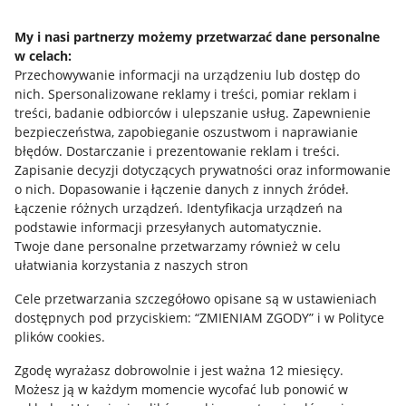
Napisz do nas
My i nasi partnerzy możemy przetwarzać dane personalne
w celach:
Allegro Gadane dla sprzedających
Przechowywanie informacji na urządzeniu lub dostęp do
Allegro Gadane dla kupujących
nich
.
Spersonalizowane reklamy i treści, pomiar reklam i
treści, badanie odbiorców i ulepszanie usług
.
Zapewnienie
Mapa miejscowości
bezpieczeństwa, zapobieganie oszustwom i naprawianie
błędów
.
Dostarczanie i prezentowanie reklam i treści
.
Informacje prawne
Zapisanie decyzji dotyczących prywatności oraz informowanie
o nich
.
Dopasowanie i łączenie danych z innych źródeł
.
Regulamin
Łączenie różnych urządzeń
.
Identyfikacja urządzeń na
podstawie informacji przesyłanych automatycznie
.
Polityka plików "cookies"
Twoje dane personalne przetwarzamy również w celu
ułatwiania korzystania z naszych stron
Ustawienia plików "cookies"
Cele przetwarzania szczegółowo opisane są w ustawieniach
Udostępnianie lokalizacji
dostępnych pod przyciskiem: “ZMIENIAM ZGODY” i w Polityce
Informacje dla Aktu o Usługach Cyfrowych
plików cookies.
Zgodę wyrażasz dobrowolnie i jest ważna 12 miesięcy.
Pobierz aplikację
Możesz ją w każdym momencie wycofać lub ponowić w