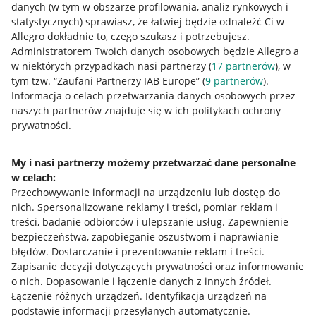
danych (w tym w obszarze profilowania, analiz rynkowych i
statystycznych) sprawiasz, że łatwiej będzie odnaleźć Ci w
Przydatne informacje
Allegro dokładnie to, czego szukasz i potrzebujesz.
Administratorem Twoich danych osobowych będzie Allegro a
Jak to działa
w niektórych przypadkach nasi partnerzy (
17
partnerów
), w
tym tzw. “Zaufani Partnerzy IAB Europe” (
9
partnerów
).
Napisz do nas
Informacja o celach przetwarzania danych osobowych przez
naszych partnerów znajduje się w ich politykach ochrony
Allegro Gadane dla sprzedających
prywatności.
Allegro Gadane dla kupujących
My i nasi partnerzy możemy przetwarzać dane personalne
Mapa miejscowości
w celach:
Przechowywanie informacji na urządzeniu lub dostęp do
Informacje prawne
nich
.
Spersonalizowane reklamy i treści, pomiar reklam i
treści, badanie odbiorców i ulepszanie usług
.
Zapewnienie
Regulamin
bezpieczeństwa, zapobieganie oszustwom i naprawianie
błędów
.
Dostarczanie i prezentowanie reklam i treści
.
Polityka plików "cookies"
Zapisanie decyzji dotyczących prywatności oraz informowanie
o nich
.
Dopasowanie i łączenie danych z innych źródeł
.
Ustawienia plików "cookies"
Łączenie różnych urządzeń
.
Identyfikacja urządzeń na
Udostępnianie lokalizacji
podstawie informacji przesyłanych automatycznie
.