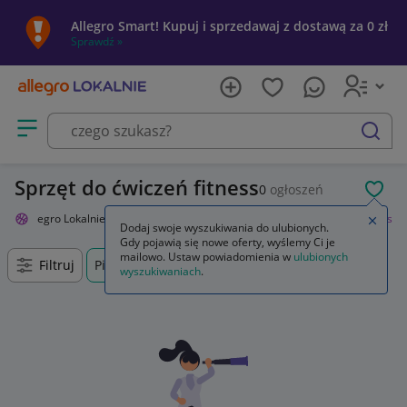
Allegro Smart! Kupuj i sprzedawaj z dostawą za 0 zł
Sprawdź »
Otwórz menu z kategoriami
szukaj
Sprzęt do ćwiczeń fitness
0
ogłoszeń
POL
Allegro Lokalnie
Sport i turystyka
Siłownia i fitness
Trening fitness
Zamkn
Dodaj swoje wyszukiwania do ulubionych.
Gdy pojawią się nowe oferty, wyślemy Ci je
mailowo. Ustaw powiadomienia w
ulubionych
Filtruj
Piątek, Łódzkie, +0 km
wyszukiwaniach
.