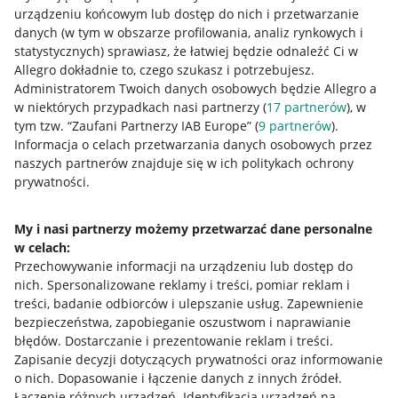
urządzeniu końcowym lub dostęp do nich i przetwarzanie
danych (w tym w obszarze profilowania, analiz rynkowych i
statystycznych) sprawiasz, że łatwiej będzie odnaleźć Ci w
Allegro dokładnie to, czego szukasz i potrzebujesz.
Administratorem Twoich danych osobowych będzie Allegro a
w niektórych przypadkach nasi partnerzy (
17
partnerów
), w
tym tzw. “Zaufani Partnerzy IAB Europe” (
9
partnerów
).
Przydatne informacje
Informacja o celach przetwarzania danych osobowych przez
naszych partnerów znajduje się w ich politykach ochrony
prywatności.
Jak to działa
Napisz do nas
My i nasi partnerzy możemy przetwarzać dane personalne
w celach:
Allegro Gadane dla sprzedających
Przechowywanie informacji na urządzeniu lub dostęp do
Allegro Gadane dla kupujących
nich
.
Spersonalizowane reklamy i treści, pomiar reklam i
treści, badanie odbiorców i ulepszanie usług
.
Zapewnienie
Mapa miejscowości
bezpieczeństwa, zapobieganie oszustwom i naprawianie
błędów
.
Dostarczanie i prezentowanie reklam i treści
.
Informacje prawne
Zapisanie decyzji dotyczących prywatności oraz informowanie
o nich
.
Dopasowanie i łączenie danych z innych źródeł
.
Regulamin
Łączenie różnych urządzeń
.
Identyfikacja urządzeń na