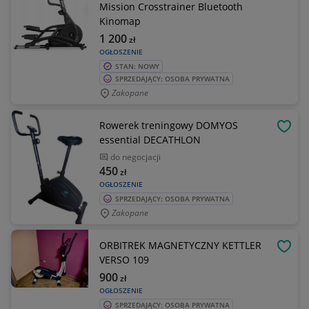
Mission Crosstrainer Bluetooth
Kinomap
1 200
zł
OGŁOSZENIE
STAN: NOWY
SPRZEDAJĄCY: OSOBA PRYWATNA
Zakopane
Rowerek treningowy DOMYOS
OBSE
essential DECATHLON
do negocjacji
450
zł
OGŁOSZENIE
SPRZEDAJĄCY: OSOBA PRYWATNA
Zakopane
ORBITREK MAGNETYCZNY KETTLER
OBSE
VERSO 109
900
zł
OGŁOSZENIE
SPRZEDAJĄCY: OSOBA PRYWATNA