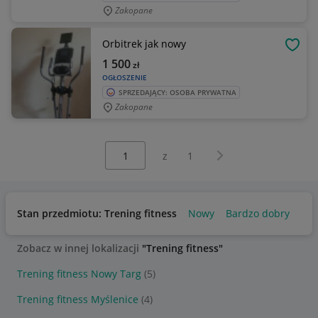
Zakopane
Orbitrek jak nowy
OBSE
1 500
zł
OGŁOSZENIE
SPRZEDAJĄCY: OSOBA PRYWATNA
Zakopane
Wybierz stronę:
Następna strona
z
1
Stan przedmiotu: Trening fitness
Nowy
Bardzo dobry
Uż
Zobacz w innej lokalizacji
"Trening fitness"
Trening fitness Nowy Targ
(5)
Trening fitness Myślenice
(4)