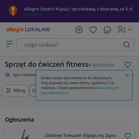
Allegro Smart! Kupuj i sprzedawaj z dostawą za 0 zł
Sprawdź »
Otwórz menu z kategoriami
szukaj
Sprzęt do ćwiczeń fitness
4
ogłoszenia
POL
Allegro Lokalnie
Sport i turystyka
Siłownia i fitness
Trening fitness
Zamkn
Dodaj swoje wyszukiwania do ulubionych.
Gdy pojawią się nowe oferty, wyślemy Ci je
mailowo. Ustaw powiadomienia w
ulubionych
Filtruj
Zakopane, Małopolskie, +0 km
wyszukiwaniach
.
Ogłoszenia
Orbitrek Trenażer Eliptyczny Zipro
OBSE