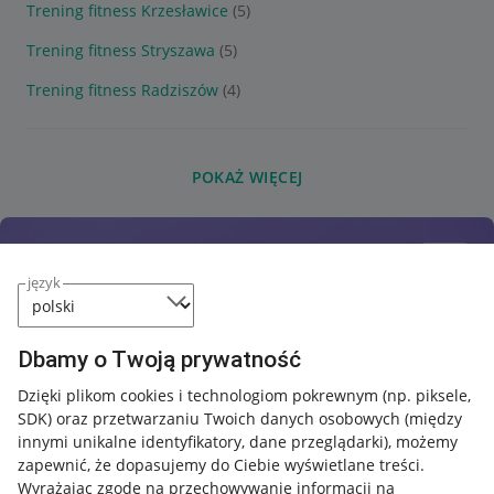
Trening fitness Krzesławice
(5)
Trening fitness Stryszawa
(5)
Trening fitness Radziszów
(4)
POKAŻ WIĘCEJ
język
Dbamy o Twoją prywatność
Dzięki plikom cookies i technologiom pokrewnym
(np. piksele,
SDK)
oraz przetwarzaniu Twoich danych osobowych
(między
innymi unikalne identyfikatory, dane przeglądarki)
, możemy
zapewnić, że dopasujemy do Ciebie wyświetlane treści.
Wyrażając zgodę na przechowywanie informacji na