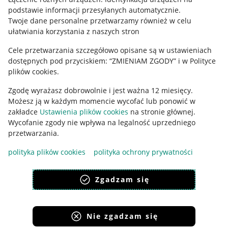
podstawie informacji przesyłanych automatycznie
.
Polityka plików "cookies"
Twoje dane personalne przetwarzamy również w celu
ułatwiania korzystania z naszych stron
Ustawienia plików "cookies"
Cele przetwarzania szczegółowo opisane są w ustawieniach
Udostępnianie lokalizacji
dostępnych pod przyciskiem: “ZMIENIAM ZGODY” i w Polityce
Informacje dla Aktu o Usługach Cyfrowych
plików cookies.
Zgodę wyrażasz dobrowolnie i jest ważna 12 miesięcy.
Pobierz aplikację
Możesz ją w każdym momencie wycofać lub ponowić w
zakładce
Ustawienia plików cookies
na stronie głównej.
Wycofanie zgody nie wpływa na legalność uprzedniego
przetwarzania.
polityka plików cookies
polityka ochrony prywatności
Zgadzam się
Nie zgadzam się
Korzystanie z serwisu oznacza akceptację
regulaminu
.