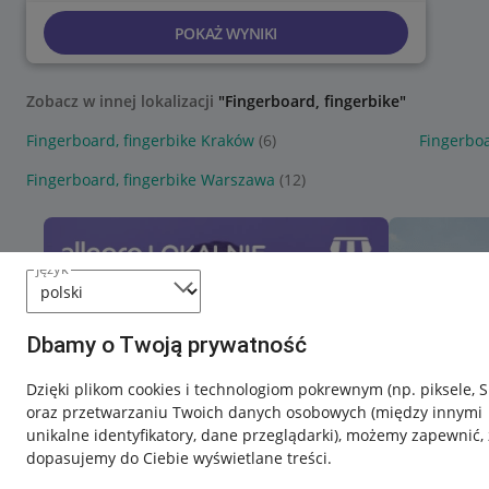
POKAŻ WYNIKI
Zobacz w innej lokalizacji
"Fingerboard, fingerbike"
Fingerboard, fingerbike Kraków
(6)
Fingerboa
Fingerboard, fingerbike Warszawa
(12)
język
Dbamy o Twoją prywatność
Dzięki plikom cookies i technologiom pokrewnym
(np. piksele, 
oraz przetwarzaniu Twoich danych osobowych
(między innymi
unikalne identyfikatory, dane przeglądarki)
, możemy zapewnić, 
dopasujemy do Ciebie wyświetlane treści.