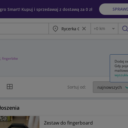
SPRAW
egro Smart! Kupuj i sprzedawaj z dostawą za 0 zł
Miasto
Wyczyść frazę
+
0
km
Odległość
szu
, fingerbike
Dodaj sw
Gdy poja
mailowo
wyszuki
k listy
Widok siatki
Sortuj od:
łoszenia
Zestaw do fingerboard