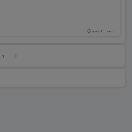
Rycerka Górna
Następna strona
z
1