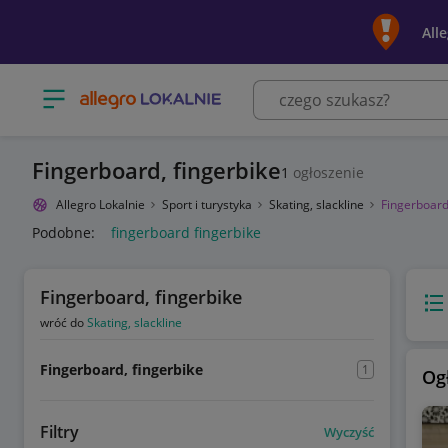
All
Otwórz menu z kategoriami
Fingerboard, fingerbike
1
ogłoszenie
Allegro Lokalnie
Sport i turystyka
Skating, slackline
Fingerboard
Podobne:
fingerboard fingerbike
Fingerboard, fingerbike
Wido
wróć do
Skating, slackline
Fingerboard, fingerbike
1
Og
Filtry
Wyczyść