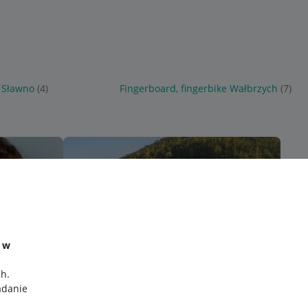
e Sławno
(4)
Fingerboard, fingerbike Wałbrzych
(7)
e w
ch
.
adanie