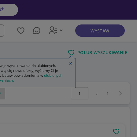
DŹ
WYSTAW
kaj
POLUB WYSZUKIWANIE
Zamknij wskazówkę
oje wyszukiwania do ulubionych.
wią się nowe oferty, wyślemy Ci je
. Ustaw powiadomienia w
ulubionych
waniach
.
Wybierz stronę:
Następna 
z
1
OBSERWU