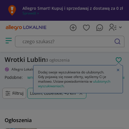
Allegro Smart! Kupuj i sprzedawaj z dostawą za 0 zł
Sprawdź »
Otwórz menu z kategoriami
szukaj
Wrotki Lublin
3
ogłoszenia
POL
Allegro Lokalnie
Sport i turystyka
Skating, slackline
Wrotki
Zamkn
Dodaj swoje wyszukiwania do ulubionych.
Gdy pojawią się nowe oferty, wyślemy Ci je
Podobne:
wrotki
wrotki dla dzieci
buty wrotki
wrotki dams
mailowo. Ustaw powiadomienia w
ulubionych
wyszukiwaniach
.
Filtruj
Lublin, Lubelskie, +0 km
Ogłoszenia