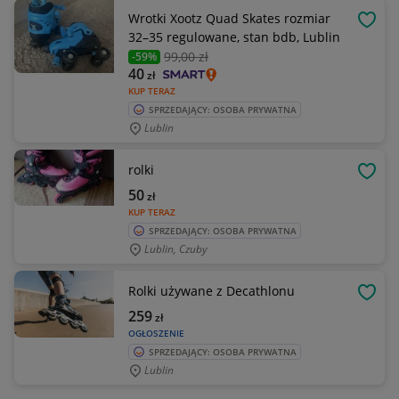
Wrotki Xootz Quad Skates rozmiar
OBSE
32–35 regulowane, stan bdb, Lublin
99
,00 zł
-59%
40
zł
KUP TERAZ
SPRZEDAJĄCY: OSOBA PRYWATNA
Lublin
rolki
OBSE
50
zł
KUP TERAZ
SPRZEDAJĄCY: OSOBA PRYWATNA
Lublin, Czuby
Rolki używane z Decathlonu
OBSE
259
zł
OGŁOSZENIE
SPRZEDAJĄCY: OSOBA PRYWATNA
Lublin