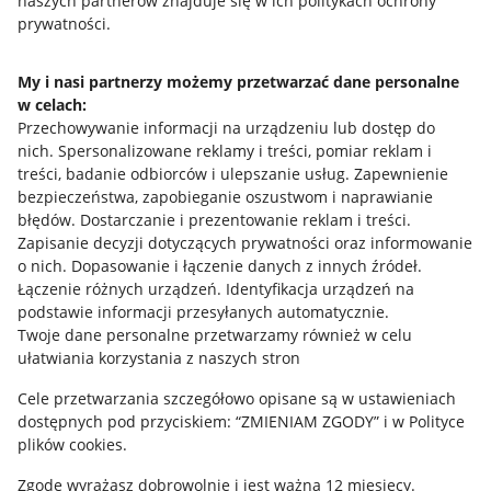
naszych partnerów znajduje się w ich politykach ochrony
prywatności.
Jak to działa
Napisz do nas
My i nasi partnerzy możemy przetwarzać dane personalne
w celach:
Allegro Gadane dla sprzedających
Przechowywanie informacji na urządzeniu lub dostęp do
Allegro Gadane dla kupujących
nich
.
Spersonalizowane reklamy i treści, pomiar reklam i
treści, badanie odbiorców i ulepszanie usług
.
Zapewnienie
Mapa miejscowości
bezpieczeństwa, zapobieganie oszustwom i naprawianie
błędów
.
Dostarczanie i prezentowanie reklam i treści
.
Informacje prawne
Zapisanie decyzji dotyczących prywatności oraz informowanie
o nich
.
Dopasowanie i łączenie danych z innych źródeł
.
Regulamin
Łączenie różnych urządzeń
.
Identyfikacja urządzeń na
podstawie informacji przesyłanych automatycznie
.
Polityka plików "cookies"
Twoje dane personalne przetwarzamy również w celu
ułatwiania korzystania z naszych stron
Ustawienia plików "cookies"
Cele przetwarzania szczegółowo opisane są w ustawieniach
Udostępnianie lokalizacji
dostępnych pod przyciskiem: “ZMIENIAM ZGODY” i w Polityce
Informacje dla Aktu o Usługach Cyfrowych
plików cookies.
Zgodę wyrażasz dobrowolnie i jest ważna 12 miesięcy.
Pobierz aplikację