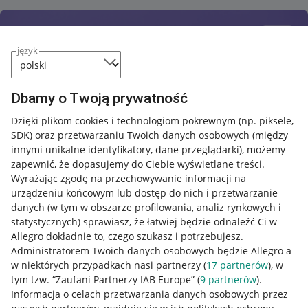
język
Dbamy o Twoją prywatność
Dzięki plikom cookies i technologiom pokrewnym
(np. piksele,
SDK)
oraz przetwarzaniu Twoich danych osobowych
(między
innymi unikalne identyfikatory, dane przeglądarki)
, możemy
zapewnić, że dopasujemy do Ciebie wyświetlane treści.
Wyrażając zgodę na przechowywanie informacji na
urządzeniu końcowym lub dostęp do nich i przetwarzanie
danych (w tym w obszarze profilowania, analiz rynkowych i
statystycznych) sprawiasz, że łatwiej będzie odnaleźć Ci w
Allegro dokładnie to, czego szukasz i potrzebujesz.
Administratorem Twoich danych osobowych będzie Allegro a
w niektórych przypadkach nasi partnerzy (
17
partnerów
), w
tym tzw. “Zaufani Partnerzy IAB Europe” (
9
partnerów
).
Przydatne informacje
Informacja o celach przetwarzania danych osobowych przez