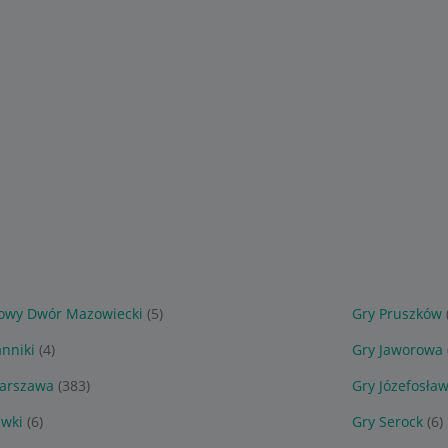
owy Dwór Mazowiecki
(5)
Gry Pruszków
anniki
(4)
Gry Jaworowa
arszawa
(383)
Gry Józefosła
awki
(6)
Gry Serock
(6)