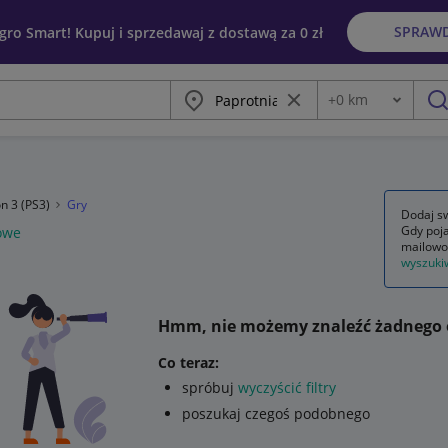
SPRAW
egro Smart! Kupuj i sprzedawaj z dostawą za 0 zł
Miasto
Wyczyść frazę
+
0
km
Odległość
szu
on 3 (PS3)
Gry
Dodaj sw
Gdy poja
owe
mailowo
wyszuki
Hmm, nie możemy znaleźć żadnego 
Co teraz:
spróbuj
wyczyścić filtry
poszukaj czegoś podobnego