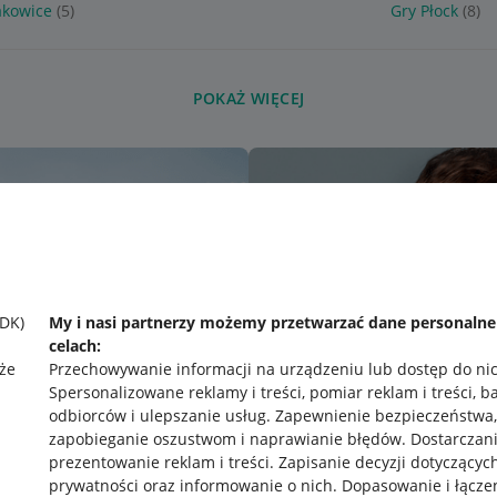
akowice
(5)
Gry Płock
(8)
POKAŻ WIĘCEJ
SDK)
My i nasi partnerzy możemy przetwarzać dane personaln
celach:
że
Przechowywanie informacji na urządzeniu lub dostęp do ni
Spersonalizowane reklamy i treści, pomiar reklam i treści, b
odbiorców i ulepszanie usług
.
Zapewnienie bezpieczeństwa,
zapobieganie oszustwom i naprawianie błędów
.
Dostarczani
prezentowanie reklam i treści
.
Zapisanie decyzji dotyczącyc
prywatności oraz informowanie o nich
.
Dopasowanie i łącze