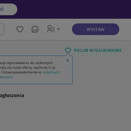
DŹ
WYSTAW
kaj
POLUB WYSZUKIWANIE
Zamknij wskazówkę
oje wyszukiwania do ulubionych.
wią się nowe oferty, wyślemy Ci je
. Ustaw powiadomienia w
ulubionych
waniach
.
ogłoszenia