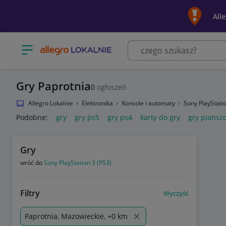
All
Otwórz menu z kategoriami
Gry Paprotnia
0
ogłoszeń
Allegro Lokalnie
Elektronika
Konsole i automaty
Sony PlayStati
Podobne:
gry
gry ps5
gry ps4
karty do gry
gry plansz
Gry
wróć do
Sony PlayStation 3 (PS3)
Filtry
Wyczyść
Paprotnia, Mazowieckie, +0 km