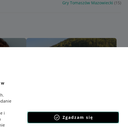
Gry Tomaszów Mazowiecki
(15)
e w
ch
.
adanie
e i
Zgadzam się
h
nie