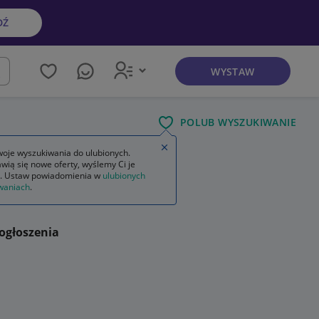
DŹ
WYSTAW
kaj
POLUB WYSZUKIWANIE
Zamknij wskazówkę
oje wyszukiwania do ulubionych.
wią się nowe oferty, wyślemy Ci je
. Ustaw powiadomienia w
ulubionych
waniach
.
ogłoszenia