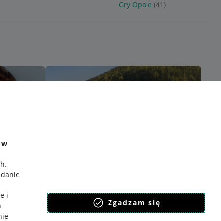
Gry Opole
(41)
e w
ch
.
adanie
e i
Zgadzam się
h
nie