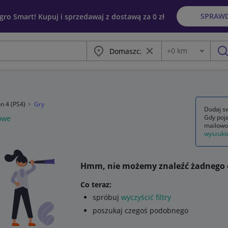
SPRAW
egro Smart! Kupuj i sprzedawaj z dostawą za 0 zł
Miasto
Wyczyść frazę
+
0
km
Odległość
szu
on 4 (PS4)
Gry
Dodaj sw
Gdy poja
owe
mailowo
wyszuki
Hmm, nie możemy znaleźć żadnego 
Co teraz:
spróbuj
wyczyścić filtry
poszukaj czegoś podobnego