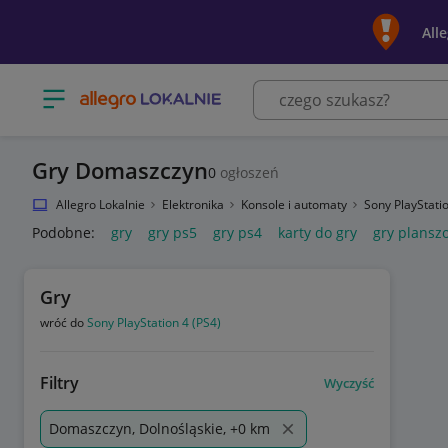
All
Otwórz menu z kategoriami
Gry Domaszczyn
0
ogłoszeń
Allegro Lokalnie
Elektronika
Konsole i automaty
Sony PlayStati
Podobne:
gry
gry ps5
gry ps4
karty do gry
gry plansz
Gry
wróć do
Sony PlayStation 4 (PS4)
Filtry
Wyczyść
Domaszczyn, Dolnośląskie, +0 km