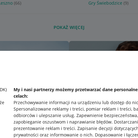
Leszno
(66)
Gry Świebodzice
(9)
POKAŻ WIĘCEJ
SDK)
My i nasi partnerzy możemy przetwarzać dane personaln
celach:
że
Przechowywanie informacji na urządzeniu lub dostęp do ni
Spersonalizowane reklamy i treści, pomiar reklam i treści, b
odbiorców i ulepszanie usług
.
Zapewnienie bezpieczeństwa,
zapobieganie oszustwom i naprawianie błędów
.
Dostarczani
prezentowanie reklam i treści
.
Zapisanie decyzji dotyczącyc
prywatności oraz informowanie o nich
.
Dopasowanie i łącze