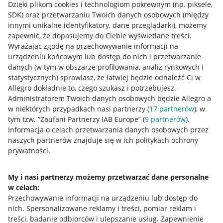
Dzięki plikom cookies i technologiom pokrewnym
(np. piksele,
SDK)
oraz przetwarzaniu Twoich danych osobowych
(między
innymi unikalne identyfikatory, dane przeglądarki)
, możemy
zapewnić, że dopasujemy do Ciebie wyświetlane treści.
Wyrażając zgodę na przechowywanie informacji na
urządzeniu końcowym lub dostęp do nich i przetwarzanie
danych (w tym w obszarze profilowania, analiz rynkowych i
statystycznych) sprawiasz, że łatwiej będzie odnaleźć Ci w
Allegro dokładnie to, czego szukasz i potrzebujesz.
Administratorem Twoich danych osobowych będzie Allegro a
w niektórych przypadkach nasi partnerzy (
17
partnerów
), w
tym tzw. “Zaufani Partnerzy IAB Europe” (
9
partnerów
).
Przydatne informacje
Informacja o celach przetwarzania danych osobowych przez
naszych partnerów znajduje się w ich politykach ochrony
Jak to działa
prywatności.
Napisz do nas
My i nasi partnerzy możemy przetwarzać dane personalne
Allegro Gadane dla sprzedających
w celach:
Przechowywanie informacji na urządzeniu lub dostęp do
Allegro Gadane dla kupujących
nich
.
Spersonalizowane reklamy i treści, pomiar reklam i
treści, badanie odbiorców i ulepszanie usług
.
Zapewnienie
Mapa miejscowości