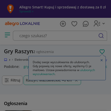
Allegro Smart! Kupuj i sprzedawaj z dostawą za 0 zł
Sprawdź »
Otwórz menu z kategoriami
szukaj
Gry Raszyn
2
ogłoszenia
POL
Lokalnie
Elektronika
Konsole i automaty
Sony PlayStation 4 (PS4)
Gry
Zamkn
Dodaj swoje wyszukiwania do ulubionych.
Gdy pojawią się nowe oferty, wyślemy Ci je
Podobne:
gry
gry ps5
gry ps4
karty do gry
gry planszow
mailowo. Ustaw powiadomienia w
ulubionych
wyszukiwaniach
.
Filtruj
Raszyn, Mazowieckie, +0 km
Ogłoszenia