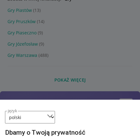
Gry Piastów
(13)
Gry Pruszków
(14)
Gry Piaseczno
(9)
Gry Józefosław
(9)
Gry Warszawa
(488)
POKAŻ WIĘCEJ
język
Dbamy o Twoją prywatność