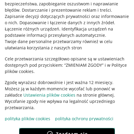
bezpieczeństwa, zapobieganie oszustwom i naprawianie
błędów
.
Dostarczanie i prezentowanie reklam i treści
.
Informacje prawne
Zapisanie decyzji dotyczących prywatności oraz informowanie
o nich
.
Dopasowanie i łączenie danych z innych źródeł
.
Regulamin
Łączenie różnych urządzeń
.
Identyfikacja urządzeń na
podstawie informacji przesyłanych automatycznie
.
Polityka plików "cookies"
Twoje dane personalne przetwarzamy również w celu
ułatwiania korzystania z naszych stron
Ustawienia plików "cookies"
Udostępnianie lokalizacji
Cele przetwarzania szczegółowo opisane są w ustawieniach
dostępnych pod przyciskiem: “ZMIENIAM ZGODY” i w Polityce
Informacje dla Aktu o Usługach Cyfrowych
plików cookies.
Zgodę wyrażasz dobrowolnie i jest ważna 12 miesięcy.
Pobierz aplikację
Możesz ją w każdym momencie wycofać lub ponowić w
zakładce
Ustawienia plików cookies
na stronie głównej.
Wycofanie zgody nie wpływa na legalność uprzedniego
przetwarzania.
polityka plików cookies
polityka ochrony prywatności
Zgadzam się