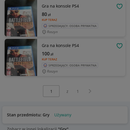
Gra na konsole PS4
OBSE
80
zł
KUP TERAZ
SPRZEDAJĄCY: OSOBA PRYWATNA
Raszyn
Gra na konsole PS4
OBSE
100
zł
KUP TERAZ
SPRZEDAJĄCY: OSOBA PRYWATNA
Raszyn
Wybierz stronę:
Następna strona
z
1
Stan przedmiotu: Gry
Używany
Zobacz w innej lokalizacji
"Gry"