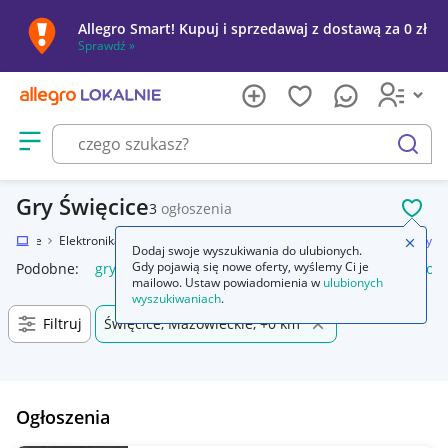
Allegro Smart! Kupuj i sprzedawaj z dostawą za 0 zł
Sprawdź »
Otwórz menu z kategoriami
szukaj
Gry Święcice
3
ogłoszenia
POL
Lokalnie
Elektronika
Konsole i automaty
Sony PlayStation 4 (PS4)
Gry
Zamkn
Dodaj swoje wyszukiwania do ulubionych.
Gdy pojawią się nowe oferty, wyślemy Ci je
Podobne:
gry
gry ps5
gry ps4
karty do gry
gry planszow
mailowo. Ustaw powiadomienia w
ulubionych
wyszukiwaniach
.
Filtruj
Święcice, Mazowieckie, +0 km
Ogłoszenia