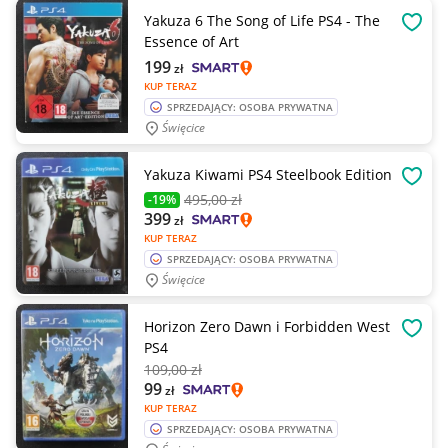
Yakuza 6 The Song of Life PS4 - The
OBSE
Essence of Art
199
zł
KUP TERAZ
SPRZEDAJĄCY: OSOBA PRYWATNA
Święcice
Yakuza Kiwami PS4 Steelbook Edition
OBSE
495
,00 zł
-19%
399
zł
KUP TERAZ
SPRZEDAJĄCY: OSOBA PRYWATNA
Święcice
Horizon Zero Dawn i Forbidden West
OBSE
PS4
109
,00 zł
99
zł
KUP TERAZ
SPRZEDAJĄCY: OSOBA PRYWATNA