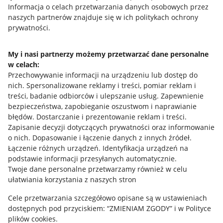
Przydatne informacje
Informacja o celach przetwarzania danych osobowych przez
naszych partnerów znajduje się w ich politykach ochrony
prywatności.
Jak to działa
Napisz do nas
My i nasi partnerzy możemy przetwarzać dane personalne
w celach:
Allegro Gadane dla sprzedających
Przechowywanie informacji na urządzeniu lub dostęp do
Allegro Gadane dla kupujących
nich
.
Spersonalizowane reklamy i treści, pomiar reklam i
treści, badanie odbiorców i ulepszanie usług
.
Zapewnienie
Mapa miejscowości
bezpieczeństwa, zapobieganie oszustwom i naprawianie
błędów
.
Dostarczanie i prezentowanie reklam i treści
.
Informacje prawne
Zapisanie decyzji dotyczących prywatności oraz informowanie
o nich
.
Dopasowanie i łączenie danych z innych źródeł
.
Regulamin
Łączenie różnych urządzeń
.
Identyfikacja urządzeń na
podstawie informacji przesyłanych automatycznie
.
Polityka plików "cookies"
Twoje dane personalne przetwarzamy również w celu
ułatwiania korzystania z naszych stron
Ustawienia plików "cookies"
Cele przetwarzania szczegółowo opisane są w ustawieniach
Udostępnianie lokalizacji
dostępnych pod przyciskiem: “ZMIENIAM ZGODY” i w Polityce
Informacje dla Aktu o Usługach Cyfrowych
plików cookies.