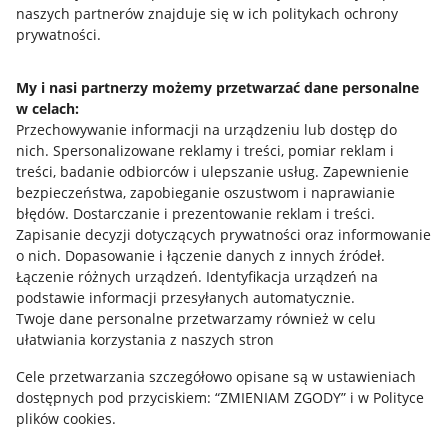
naszych partnerów znajduje się w ich politykach ochrony
prywatności.
Jak to działa
Napisz do nas
My i nasi partnerzy możemy przetwarzać dane personalne
w celach:
Allegro Gadane dla sprzedających
Przechowywanie informacji na urządzeniu lub dostęp do
Allegro Gadane dla kupujących
nich
.
Spersonalizowane reklamy i treści, pomiar reklam i
treści, badanie odbiorców i ulepszanie usług
.
Zapewnienie
Mapa miejscowości
bezpieczeństwa, zapobieganie oszustwom i naprawianie
błędów
.
Dostarczanie i prezentowanie reklam i treści
.
Informacje prawne
Zapisanie decyzji dotyczących prywatności oraz informowanie
o nich
.
Dopasowanie i łączenie danych z innych źródeł
.
Regulamin
Łączenie różnych urządzeń
.
Identyfikacja urządzeń na
podstawie informacji przesyłanych automatycznie
.
Polityka plików "cookies"
Twoje dane personalne przetwarzamy również w celu
ułatwiania korzystania z naszych stron
Ustawienia plików "cookies"
Cele przetwarzania szczegółowo opisane są w ustawieniach
Udostępnianie lokalizacji
dostępnych pod przyciskiem: “ZMIENIAM ZGODY” i w Polityce
Informacje dla Aktu o Usługach Cyfrowych
plików cookies.