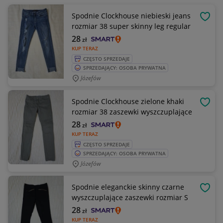
Spodnie Clockhouse niebieski jeans
OBSE
rozmiar 38 super skinny leg regular
28
zł
KUP TERAZ
CZĘSTO SPRZEDAJE
SPRZEDAJĄCY: OSOBA PRYWATNA
Józefów
Spodnie Clockhouse zielone khaki
OBSE
rozmiar 38 zaszewki wyszczuplające
28
zł
KUP TERAZ
CZĘSTO SPRZEDAJE
SPRZEDAJĄCY: OSOBA PRYWATNA
Józefów
Spodnie eleganckie skinny czarne
OBSE
wyszczuplające zaszewki rozmiar S
28
zł
KUP TERAZ