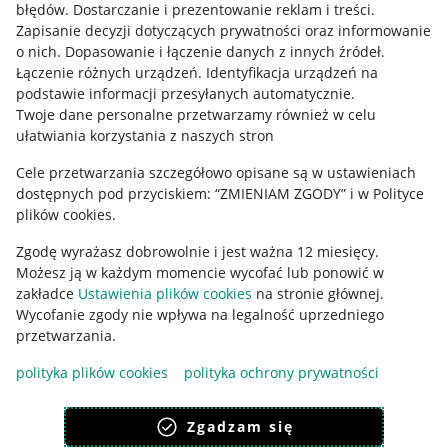
błędów
.
Dostarczanie i prezentowanie reklam i treści
.
Informacje prawne
Zapisanie decyzji dotyczących prywatności oraz informowanie
o nich
.
Dopasowanie i łączenie danych z innych źródeł
.
Regulamin
Łączenie różnych urządzeń
.
Identyfikacja urządzeń na
podstawie informacji przesyłanych automatycznie
.
Polityka plików "cookies"
Twoje dane personalne przetwarzamy również w celu
ułatwiania korzystania z naszych stron
Ustawienia plików "cookies"
Cele przetwarzania szczegółowo opisane są w ustawieniach
Udostępnianie lokalizacji
dostępnych pod przyciskiem: “ZMIENIAM ZGODY” i w Polityce
Informacje dla Aktu o Usługach Cyfrowych
plików cookies.
Zgodę wyrażasz dobrowolnie i jest ważna 12 miesięcy.
Pobierz aplikację
Możesz ją w każdym momencie wycofać lub ponowić w
zakładce
Ustawienia plików cookies
na stronie głównej.
Wycofanie zgody nie wpływa na legalność uprzedniego
przetwarzania.
polityka plików cookies
polityka ochrony prywatności
Zgadzam się