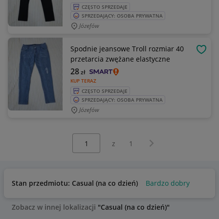
CZĘSTO SPRZEDAJE
SPRZEDAJĄCY: OSOBA PRYWATNA
Józefów
Spodnie jeansowe Troll rozmiar 40
OBSE
przetarcia zwężane elastyczne
28
zł
KUP TERAZ
CZĘSTO SPRZEDAJE
SPRZEDAJĄCY: OSOBA PRYWATNA
Józefów
Wybierz stronę:
Następna strona
z
1
Stan przedmiotu: Casual (na co dzień)
Bardzo dobry
Zobacz w innej lokalizacji
"Casual (na co dzień)"