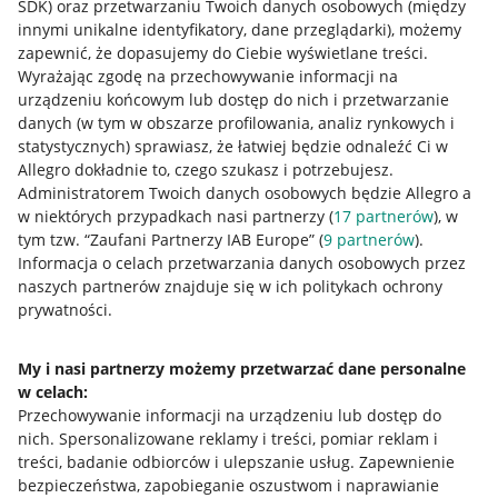
SDK)
oraz przetwarzaniu Twoich danych osobowych
(między
innymi unikalne identyfikatory, dane przeglądarki)
, możemy
zapewnić, że dopasujemy do Ciebie wyświetlane treści.
Wyrażając zgodę na przechowywanie informacji na
urządzeniu końcowym lub dostęp do nich i przetwarzanie
danych (w tym w obszarze profilowania, analiz rynkowych i
statystycznych) sprawiasz, że łatwiej będzie odnaleźć Ci w
Allegro dokładnie to, czego szukasz i potrzebujesz.
Administratorem Twoich danych osobowych będzie Allegro a
w niektórych przypadkach nasi partnerzy (
17
partnerów
), w
tym tzw. “Zaufani Partnerzy IAB Europe” (
9
partnerów
).
Przydatne informacje
Informacja o celach przetwarzania danych osobowych przez
naszych partnerów znajduje się w ich politykach ochrony
prywatności.
Jak to działa
Napisz do nas
My i nasi partnerzy możemy przetwarzać dane personalne
w celach:
Allegro Gadane dla sprzedających
Przechowywanie informacji na urządzeniu lub dostęp do
Allegro Gadane dla kupujących
nich
.
Spersonalizowane reklamy i treści, pomiar reklam i
treści, badanie odbiorców i ulepszanie usług
.
Zapewnienie
Mapa miejscowości
bezpieczeństwa, zapobieganie oszustwom i naprawianie