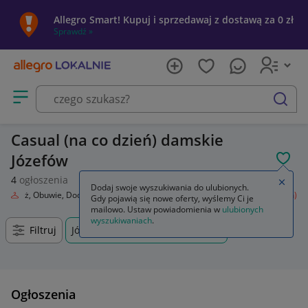
Allegro Smart! Kupuj i sprzedawaj z dostawą za 0 zł
Sprawdź »
Otwórz menu z kategoriami
szukaj
Casual (na co dzień) damskie
Józefów
POL
4
ogłoszenia
Zamkn
Dodaj swoje wyszukiwania do ulubionych.
Odzież, Obuwie, Dodatki
Odzież damska
Spodnie
Casual (na co dzień)
Gdy pojawią się nowe oferty, wyślemy Ci je
mailowo. Ustaw powiadomienia w
ulubionych
wyszukiwaniach
.
Filtruj
Józefów, Mazowieckie, +0 km
Ogłoszenia