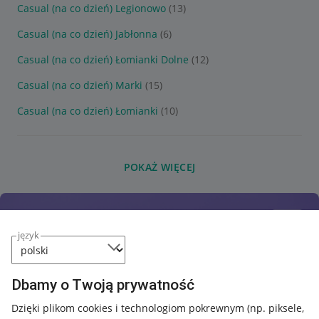
Casual (na co dzień) Legionowo
(13)
Casual (na co dzień) Jabłonna
(6)
Casual (na co dzień) Łomianki Dolne
(12)
Casual (na co dzień) Marki
(15)
Casual (na co dzień) Łomianki
(10)
POKAŻ WIĘCEJ
język
Dbamy o Twoją prywatność
Dzięki plikom cookies i technologiom pokrewnym
(np. piksele,