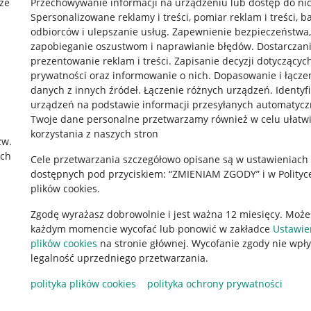
że
Przechowywanie informacji na urządzeniu lub dostęp do ni
Spersonalizowane reklamy i treści, pomiar reklam i treści, b
odbiorców i ulepszanie usług
.
Zapewnienie bezpieczeństwa,
zapobieganie oszustwom i naprawianie błędów
.
Dostarczani
prezentowanie reklam i treści
.
Zapisanie decyzji dotyczącyc
prywatności oraz informowanie o nich
.
Dopasowanie i łącze
danych z innych źródeł
.
Łączenie różnych urządzeń
.
Identyf
urządzeń na podstawie informacji przesyłanych automatycz
rawne
Pobierz aplikację
Twoje dane personalne przetwarzamy również w celu ułatw
korzystania z naszych stron
zw.
ach
Cele przetwarzania szczegółowo opisane są w ustawieniach
 "cookies"
dostępnych pod przyciskiem: “ZMIENIAM ZGODY” i w Polityc
plików cookies.
ów "cookies"
Zgodę wyrażasz dobrowolnie i jest ważna 12 miesięcy. Może
okalizacji
każdym momencie wycofać lub ponowić w zakładce
Ustawie
 Aktu o Usługach Cyfrowych
plików cookies
na stronie głównej. Wycofanie zgody nie wpł
legalność uprzedniego przetwarzania.
polityka plików cookies
polityka ochrony prywatności