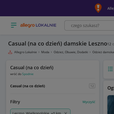
All
Otwórz menu z kategoriami
Casual (na co dzień) damskie Leszno
12
o
Allegro Lokalnie
Moda
Odzież, Obuwie, Dodatki
Odzież damsk
Casual (na co dzień)
Wido
wróć do
Spodnie
Casual (na co dzień)
12
Og
Filtry
Wyczyść
Leszno, Wielkopolskie, +0 km