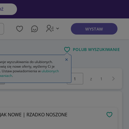
DŹ
WYSTAW
kaj
POLUB WYSZUKIWANIE
Zamknij wskazówkę
oje wyszukiwania do ulubionych.
wią się nowe oferty, wyślemy Ci je
. Ustaw powiadomienia w
ulubionych
Wybierz stronę:
waniach
.
Następna 
z
1
| JAK NOWE | RZADKO NOSZONE
OBSERWU