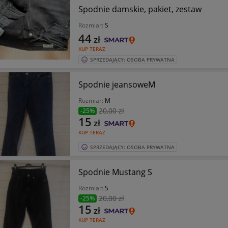
Spodnie damskie, pakiet, zestaw
Rozmiar:
S
44
zł
KUP TERAZ
SPRZEDAJĄCY: OSOBA PRYWATNA
Spodnie jeansoweM
Rozmiar:
M
20
,00 zł
-25%
15
zł
KUP TERAZ
SPRZEDAJĄCY: OSOBA PRYWATNA
Spodnie Mustang S
Rozmiar:
S
20
,00 zł
-25%
15
zł
KUP TERAZ