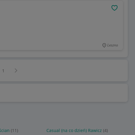
OBSERWU
Leszno
Następna strona
z
1
ścian
(11)
Casual (na co dzień) Rawicz
(4)