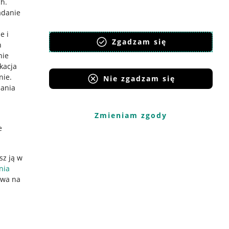
ch
.
adanie
e i
Zgadzam się
h
nie
ikacja
nie
.
Nie zgadzam się
iania
Zmieniam zgody
e
sz ją w
nia
ywa na