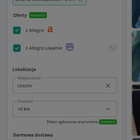
Oferty
NOWOŚĆ!
z Allegro
z Allegro Lokalnie
12
Lokalizacja
Miejscowość
Promień
Pokaż ogłoszenia w promieniu
NOWOŚĆ!
Darmowa dostawa