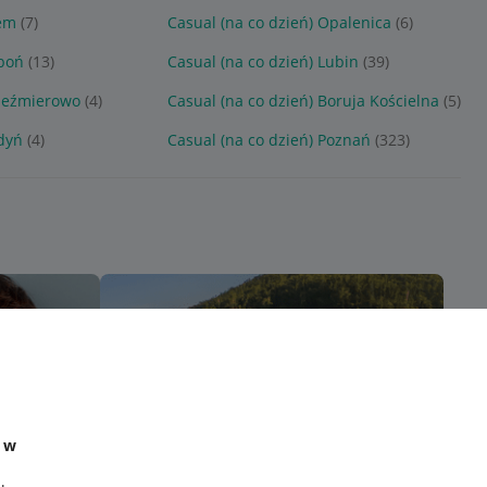
rem
(7)
Casual (na co dzień) Opalenica
(6)
uboń
(13)
Casual (na co dzień) Lubin
(39)
rzeźmierowo
(4)
Casual (na co dzień) Boruja Kościelna
(5)
odyń
(4)
Casual (na co dzień) Poznań
(323)
e w