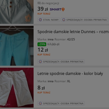
do negocjacji
39
zł
KUP TERAZ
STAN: NOWY
SPRZEDAJĄCY: OSOBA PRYWATNA
Spodnie damskie letnie Dunnes – rozm
Marka:
inna
Rozmiar:
42/25
17
,00 zł
-29%
12
zł
KUP TERAZ
SPRZEDAJĄCY: OSOBA PRYWATNA
Letnie spodnie damskie - kolor biały
Marka:
inna
Rozmiar:
XL
8
zł
KUP TERAZ
SPRZEDAJĄCY: OSOBA PRYWATNA