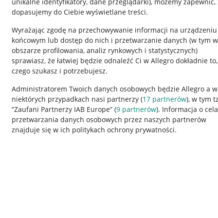
unikalne identyfikatory, dane przeglądarki)
, możemy zapewnić, 
dopasujemy do Ciebie wyświetlane treści.
Wyrażając zgodę na przechowywanie informacji na urządzeniu
końcowym lub dostęp do nich i przetwarzanie danych (w tym w
obszarze profilowania, analiz rynkowych i statystycznych)
sprawiasz, że łatwiej będzie odnaleźć Ci w Allegro dokładnie to,
czego szukasz i potrzebujesz.
Przydatne informacje
Informacje p
Administratorem Twoich danych osobowych będzie Allegro a w
niektórych przypadkach nasi partnerzy (
17
partnerów
), w tym t
Jak to działa
Regulamin
“Zaufani Partnerzy IAB Europe” (
9
partnerów
). Informacja o cel
Napisz do nas
Polityka plików
przetwarzania danych osobowych przez naszych partnerów
znajduje się w ich politykach ochrony prywatności.
Allegro Gadane dla sprzedających
Ustawienia plik
Allegro Gadane dla kupujących
Udostępnianie l
Mapa miejscowości
Informacje dla
Korzystanie z serwisu oznacza akceptację
regulaminu
.