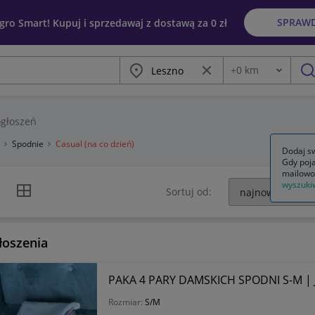
SPRAW
egro Smart! Kupuj i sprzedawaj z dostawą za 0 zł
Miasto
Wyczyść frazę
+
0
km
Odległość
szu
głoszeń
a
Spodnie
Casual (na co dzień)
Dodaj sw
Gdy poja
mailowo
wyszuki
k listy
Widok siatki
Sortuj od:
łoszenia
PAKA 4 PARY DAMSKICH SPODNI S-M 
Rozmiar:
S/M