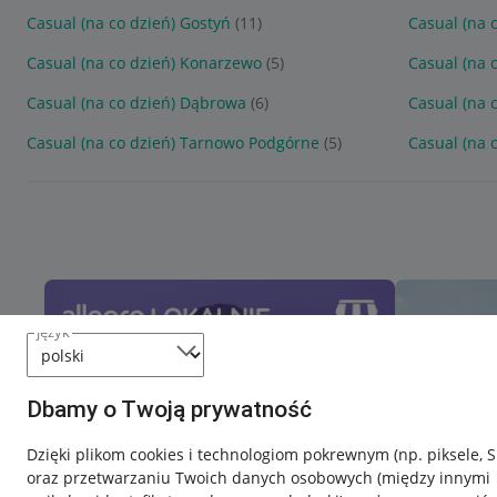
Casual (na co dzień) Gostyń
(11)
Casual (na 
Casual (na co dzień) Konarzewo
(5)
Casual (na 
Casual (na co dzień) Dąbrowa
(6)
Casual (na 
Casual (na co dzień) Tarnowo Podgórne
(5)
Casual (na 
język
Dbamy o Twoją prywatność
Dzięki plikom cookies i technologiom pokrewnym
(np. piksele, 
oraz przetwarzaniu Twoich danych osobowych
(między innymi