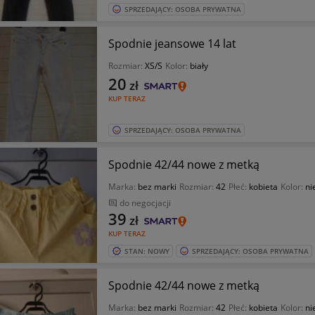
SPRZEDAJĄCY: OSOBA PRYWATNA
Spodnie jeansowe 14 lat
Rozmiar:
XS/S
Kolor:
biały
20
zł
KUP TERAZ
SPRZEDAJĄCY: OSOBA PRYWATNA
Spodnie 42/44 nowe z metką
Marka:
bez marki
Rozmiar:
42
Płeć:
kobieta
Kolor:
ni
do negocjacji
39
zł
KUP TERAZ
STAN: NOWY
SPRZEDAJĄCY: OSOBA PRYWATNA
Spodnie 42/44 nowe z metką
Marka:
bez marki
Rozmiar:
42
Płeć:
kobieta
Kolor:
ni