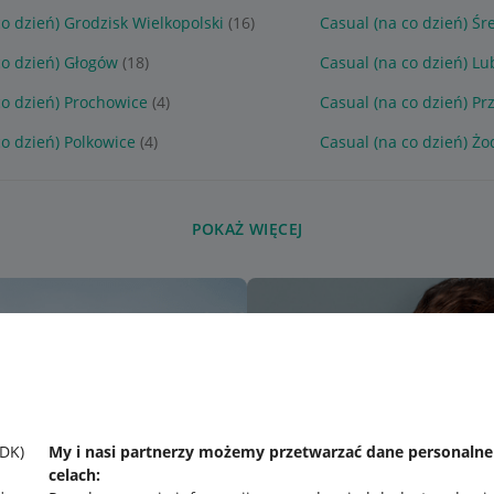
co dzień) Grodzisk Wielkopolski
(16)
Casual (na co dzień) Ś
co dzień) Głogów
(18)
Casual (na co dzień) L
co dzień) Prochowice
(4)
Casual (na co dzień) P
co dzień) Polkowice
(4)
Casual (na co dzień) Ż
POKAŻ WIĘCEJ
SDK)
My i nasi partnerzy możemy przetwarzać dane personaln
celach: