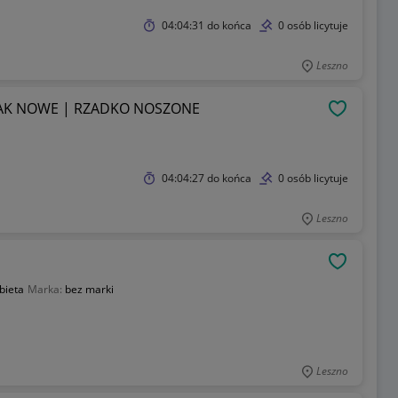
04:04:31
do końca
0 osób licytuje
Leszno
 JAK NOWE | RZADKO NOSZONE
OBSERWU
04:04:27
do końca
0 osób licytuje
Leszno
OBSERWU
bieta
Marka:
bez marki
Leszno