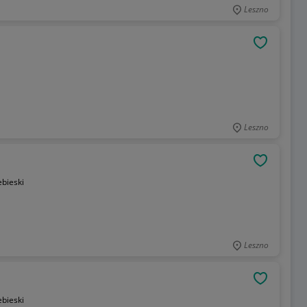
Leszno
OBSERWU
Leszno
OBSERWU
ebieski
Leszno
OBSERWU
ebieski