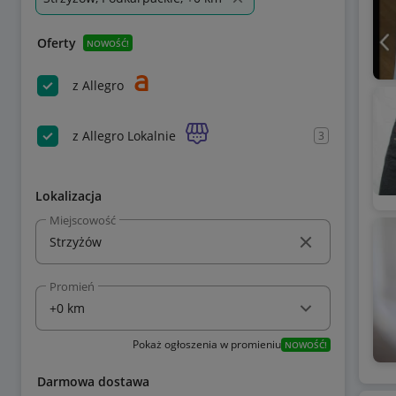
Oferty
NOWOŚĆ!
z Allegro
z Allegro Lokalnie
3
Lokalizacja
Miejscowość
Promień
Pokaż ogłoszenia w promieniu
NOWOŚĆ!
Darmowa dostawa