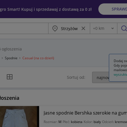
SPRAW
egro Smart! Kupuj i sprzedawaj z dostawą za 0 zł
Miasto
Wyczyść frazę
+
0
km
Odległość
szu
3
ogłoszenia
a
Spodnie
Casual (na co dzień)
Dodaj sw
Gdy poja
mailowo
wyszuki
k listy
Widok siatki
Sortuj od:
łoszenia
Jasne spodnie Bershka szerokie na gu
Rozmiar:
M
Płeć:
kobieta
Kolor:
biały
Odcień:
kremo