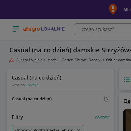
All
Otwórz menu z kategoriami
Casual (na co dzień) damskie Strzyżów
Allegro Lokalnie
Moda
Odzież, Obuwie, Dodatki
Odzież damsk
Casual (na co dzień)
Wido
wróć do
Spodnie
Casual (na co dzień)
3
Og
Filtry
Wyczyść
Strzyżów, Podkarpackie, +0 km