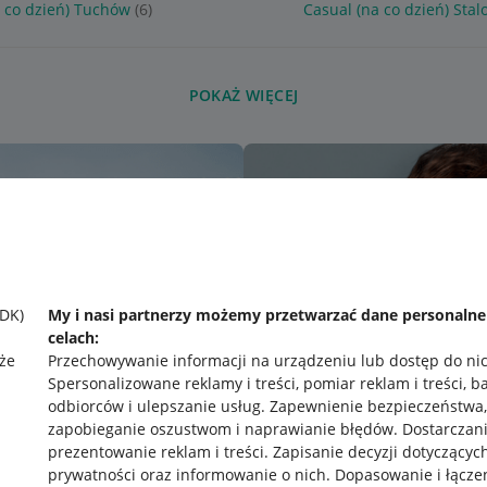
a co dzień) Tuchów
(6)
Casual (na co dzień) Sta
POKAŻ WIĘCEJ
SDK)
My i nasi partnerzy możemy przetwarzać dane personaln
celach:
że
Przechowywanie informacji na urządzeniu lub dostęp do ni
Spersonalizowane reklamy i treści, pomiar reklam i treści, b
odbiorców i ulepszanie usług
.
Zapewnienie bezpieczeństwa,
zapobieganie oszustwom i naprawianie błędów
.
Dostarczani
prezentowanie reklam i treści
.
Zapisanie decyzji dotyczącyc
prywatności oraz informowanie o nich
.
Dopasowanie i łącze