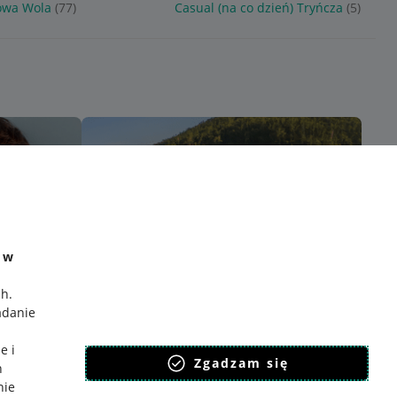
lowa Wola
(77)
Casual (na co dzień) Tryńcza
(5)
e w
ch
.
adanie
e i
Zgadzam się
h
nie