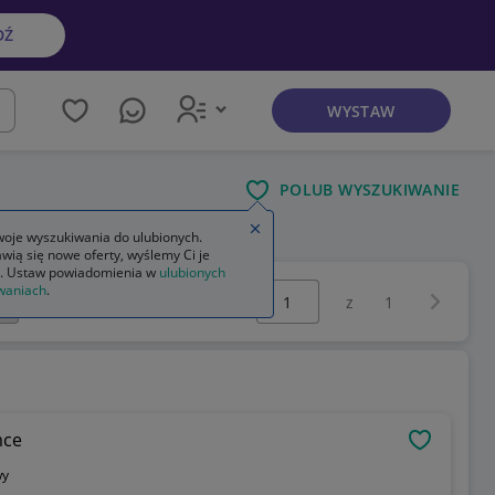
DŹ
WYSTAW
kaj
POLUB WYSZUKIWANIE
Zamknij wskazówkę
oje wyszukiwania do ulubionych.
wią się nowe oferty, wyślemy Ci je
. Ustaw powiadomienia w
ulubionych
Wybierz stronę:
waniach
.
Następna 
z
1
mce
OBSERWU
wy