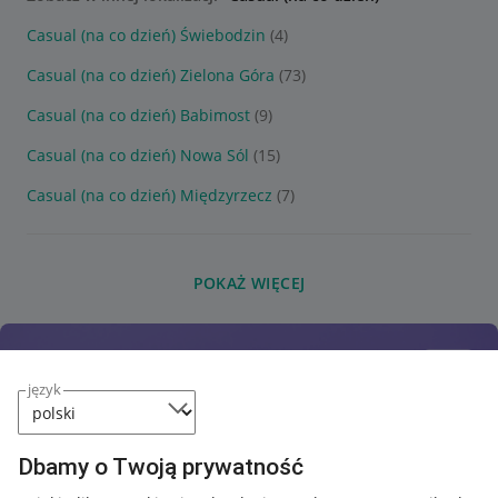
Casual (na co dzień) Świebodzin
(4)
Casual (na co dzień) Zielona Góra
(73)
Casual (na co dzień) Babimost
(9)
Casual (na co dzień) Nowa Sól
(15)
Casual (na co dzień) Międzyrzecz
(7)
POKAŻ WIĘCEJ
język
Dbamy o Twoją prywatność