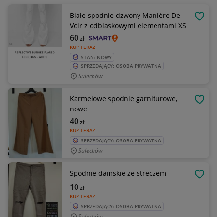
Białe spodnie dzwony Manière De
OBSE
Voir z odblaskowymi elementami XS
60
zł
KUP TERAZ
STAN: NOWY
SPRZEDAJĄCY: OSOBA PRYWATNA
Sulechów
Karmelowe spodnie garniturowe,
OBSE
nowe
40
zł
KUP TERAZ
SPRZEDAJĄCY: OSOBA PRYWATNA
Sulechów
Spodnie damskie ze streczem
OBSE
10
zł
KUP TERAZ
SPRZEDAJĄCY: OSOBA PRYWATNA
Sulechów