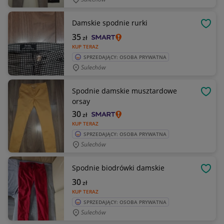
Damskie spodnie rurki
OBSE
35
zł
KUP TERAZ
SPRZEDAJĄCY: OSOBA PRYWATNA
Sulechów
Spodnie damskie musztardowe
OBSE
orsay
30
zł
KUP TERAZ
SPRZEDAJĄCY: OSOBA PRYWATNA
Sulechów
Spodnie biodrówki damskie
OBSE
30
zł
KUP TERAZ
SPRZEDAJĄCY: OSOBA PRYWATNA
Sulechów