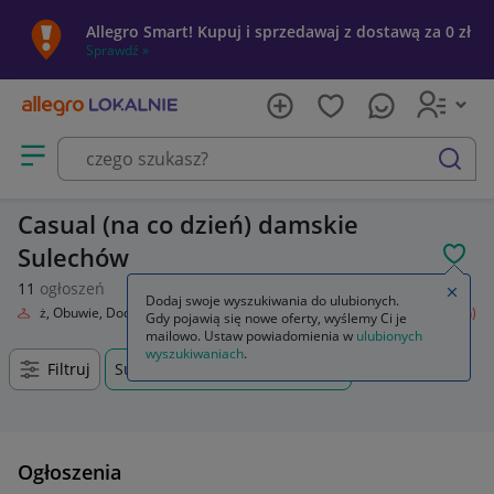
Allegro Smart! Kupuj i sprzedawaj z dostawą za 0 zł
Sprawdź »
Otwórz menu z kategoriami
szukaj
Casual (na co dzień) damskie
Sulechów
POL
11
ogłoszeń
Zamkn
Dodaj swoje wyszukiwania do ulubionych.
Odzież, Obuwie, Dodatki
Odzież damska
Spodnie
Casual (na co dzień)
Gdy pojawią się nowe oferty, wyślemy Ci je
mailowo. Ustaw powiadomienia w
ulubionych
wyszukiwaniach
.
Filtruj
Sulechów, Lubuskie, +0 km
Ogłoszenia