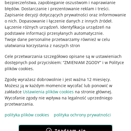
bezpieczeństwa, zapobieganie oszustwom i naprawianie
błędów
.
Dostarczanie i prezentowanie reklam i treści
.
Informacje prawne
Zapisanie decyzji dotyczących prywatności oraz informowanie
o nich
.
Dopasowanie i łączenie danych z innych źródeł
.
Regulamin
Łączenie różnych urządzeń
.
Identyfikacja urządzeń na
podstawie informacji przesyłanych automatycznie
.
Polityka plików "cookies"
Twoje dane personalne przetwarzamy również w celu
ułatwiania korzystania z naszych stron
Ustawienia plików "cookies"
Cele przetwarzania szczegółowo opisane są w ustawieniach
Udostępnianie lokalizacji
dostępnych pod przyciskiem: “ZMIENIAM ZGODY” i w Polityce
Informacje dla Aktu o Usługach Cyfrowych
plików cookies.
Zgodę wyrażasz dobrowolnie i jest ważna 12 miesięcy.
Pobierz aplikację
Możesz ją w każdym momencie wycofać lub ponowić w
zakładce
Ustawienia plików cookies
na stronie głównej.
Wycofanie zgody nie wpływa na legalność uprzedniego
przetwarzania.
polityka plików cookies
polityka ochrony prywatności
Zgadzam się