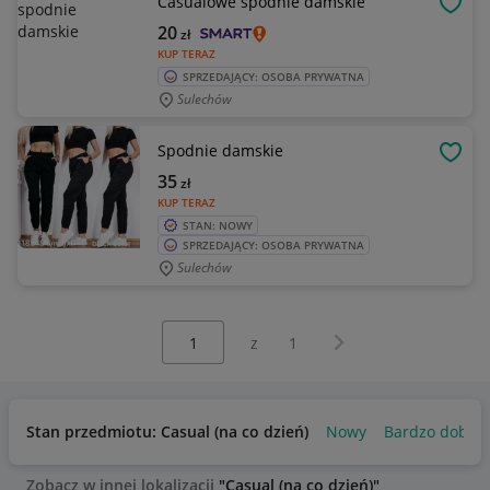
Casualowe spodnie damskie
OBSE
20
zł
KUP TERAZ
SPRZEDAJĄCY: OSOBA PRYWATNA
Sulechów
Spodnie damskie
OBSE
35
zł
KUP TERAZ
STAN: NOWY
SPRZEDAJĄCY: OSOBA PRYWATNA
Sulechów
Wybierz stronę:
Następna strona
z
1
Stan przedmiotu: Casual (na co dzień)
Nowy
Bardzo dobry
Zobacz w innej lokalizacji
"Casual (na co dzień)"