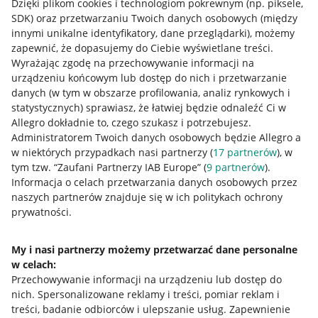
Dzięki plikom cookies i technologiom pokrewnym
(np. piksele,
SDK)
oraz przetwarzaniu Twoich danych osobowych
(między
innymi unikalne identyfikatory, dane przeglądarki)
, możemy
zapewnić, że dopasujemy do Ciebie wyświetlane treści.
Wyrażając zgodę na przechowywanie informacji na
urządzeniu końcowym lub dostęp do nich i przetwarzanie
danych (w tym w obszarze profilowania, analiz rynkowych i
statystycznych) sprawiasz, że łatwiej będzie odnaleźć Ci w
Allegro dokładnie to, czego szukasz i potrzebujesz.
Administratorem Twoich danych osobowych będzie Allegro a
w niektórych przypadkach nasi partnerzy (
17
partnerów
), w
tym tzw. “Zaufani Partnerzy IAB Europe” (
9
partnerów
).
Przydatne informacje
Informacja o celach przetwarzania danych osobowych przez
naszych partnerów znajduje się w ich politykach ochrony
prywatności.
Jak to działa
Napisz do nas
My i nasi partnerzy możemy przetwarzać dane personalne
w celach:
Allegro Gadane dla sprzedających
Przechowywanie informacji na urządzeniu lub dostęp do
Allegro Gadane dla kupujących
nich
.
Spersonalizowane reklamy i treści, pomiar reklam i
treści, badanie odbiorców i ulepszanie usług
.
Zapewnienie
Mapa miejscowości