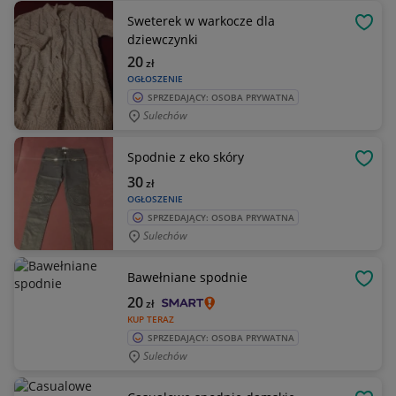
Sweterek w warkocze dla
OBSE
dziewczynki
20
zł
OGŁOSZENIE
SPRZEDAJĄCY: OSOBA PRYWATNA
Sulechów
Spodnie z eko skóry
OBSE
30
zł
OGŁOSZENIE
SPRZEDAJĄCY: OSOBA PRYWATNA
Sulechów
Bawełniane spodnie
OBSE
20
zł
KUP TERAZ
SPRZEDAJĄCY: OSOBA PRYWATNA
Sulechów