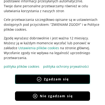
podstawie informacji przesyłanych automatycznie
.
Polityka plików "cookies"
Twoje dane personalne przetwarzamy również w celu
ułatwiania korzystania z naszych stron
Ustawienia plików "cookies"
Cele przetwarzania szczegółowo opisane są w ustawieniach
Udostępnianie lokalizacji
dostępnych pod przyciskiem: “ZMIENIAM ZGODY” i w Polityce
Informacje dla Aktu o Usługach Cyfrowych
plików cookies.
Zgodę wyrażasz dobrowolnie i jest ważna 12 miesięcy.
Pobierz aplikację
Możesz ją w każdym momencie wycofać lub ponowić w
zakładce
Ustawienia plików cookies
na stronie głównej.
Wycofanie zgody nie wpływa na legalność uprzedniego
przetwarzania.
polityka plików cookies
polityka ochrony prywatności
Zgadzam się
Nie zgadzam się
Korzystanie z serwisu oznacza akceptację
regulaminu
.