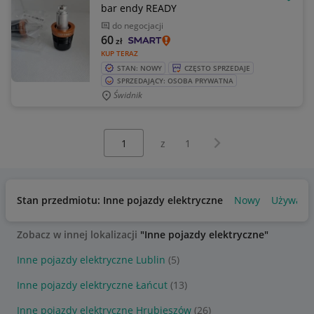
OBSE
bar endy READY
do negocjacji
60
zł
KUP TERAZ
STAN: NOWY
CZĘSTO SPRZEDAJE
SPRZEDAJĄCY: OSOBA PRYWATNA
Świdnik
Wybierz stronę:
Następna strona
z
1
Stan przedmiotu: Inne pojazdy elektryczne
Nowy
Używany
Zobacz w innej lokalizacji
"Inne pojazdy elektryczne"
Inne pojazdy elektryczne Lublin
(5)
Inne pojazdy elektryczne Łańcut
(13)
Inne pojazdy elektryczne Hrubieszów
(26)