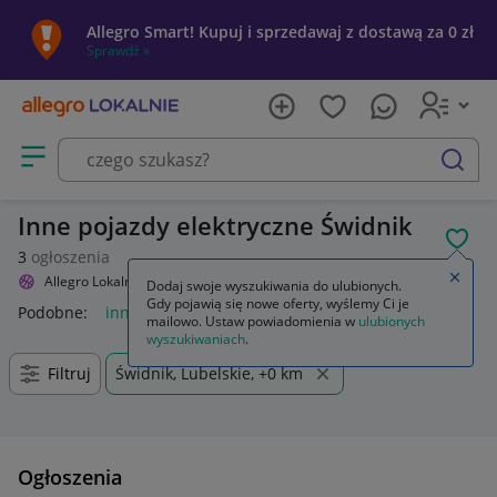
Allegro Smart! Kupuj i sprzedawaj z dostawą za 0 zł
Sprawdź »
Otwórz menu z kategoriami
szukaj
Inne pojazdy elektryczne Świdnik
POL
3
ogłoszenia
Zamkn
Allegro Lokalnie
Sport i turystyka
Inne pojazdy elektryczne
Dodaj swoje wyszukiwania do ulubionych.
Gdy pojawią się nowe oferty, wyślemy Ci je
Podobne:
inne pojazdy elektryczne
mailowo. Ustaw powiadomienia w
ulubionych
wyszukiwaniach
.
Filtruj
Świdnik, Lubelskie, +0 km
Ogłoszenia