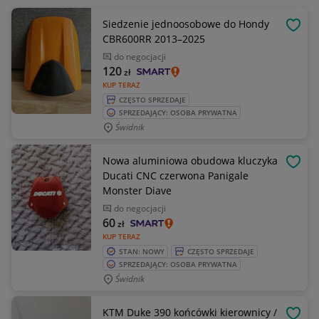
Siedzenie jednoosobowe do Hondy
OBSE
CBR600RR 2013–2025
do negocjacji
120
zł
KUP TERAZ
CZĘSTO SPRZEDAJE
SPRZEDAJĄCY: OSOBA PRYWATNA
Świdnik
Nowa aluminiowa obudowa kluczyka
OBSE
Ducati CNC czerwona Panigale
Monster Diave
do negocjacji
60
zł
KUP TERAZ
STAN: NOWY
CZĘSTO SPRZEDAJE
SPRZEDAJĄCY: OSOBA PRYWATNA
Świdnik
KTM Duke 390 końcówki kierownicy /