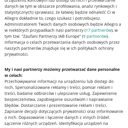
urządzeniu końcowym lub dostęp do nich i przetwarzanie
danych (w tym w obszarze profilowania, analiz rynkowych i
statystycznych) sprawiasz, że łatwiej będzie odnaleźć Ci w
Allegro dokładnie to, czego szukasz i potrzebujesz.
Administratorem Twoich danych osobowych będzie Allegro a
w niektórych przypadkach nasi partnerzy (
17
partnerów
), w
Nawigacja
tym tzw. “Zaufani Partnerzy IAB Europe” (
9
partnerów
).
Przydatne informacje
Informacja o celach przetwarzania danych osobowych przez
naszych partnerów znajduje się w ich politykach ochrony
prywatności.
Jak to działa
Napisz do nas
My i nasi partnerzy możemy przetwarzać dane personalne
w celach:
Allegro Gadane dla sprzedających
Przechowywanie informacji na urządzeniu lub dostęp do
Allegro Gadane dla kupujących
nich
.
Spersonalizowane reklamy i treści, pomiar reklam i
treści, badanie odbiorców i ulepszanie usług
.
Zapewnienie
Mapa miejscowości
bezpieczeństwa, zapobieganie oszustwom i naprawianie
błędów
.
Dostarczanie i prezentowanie reklam i treści
.
Informacje prawne
Zapisanie decyzji dotyczących prywatności oraz informowanie
o nich
.
Dopasowanie i łączenie danych z innych źródeł
.
Regulamin
Łączenie różnych urządzeń
.
Identyfikacja urządzeń na