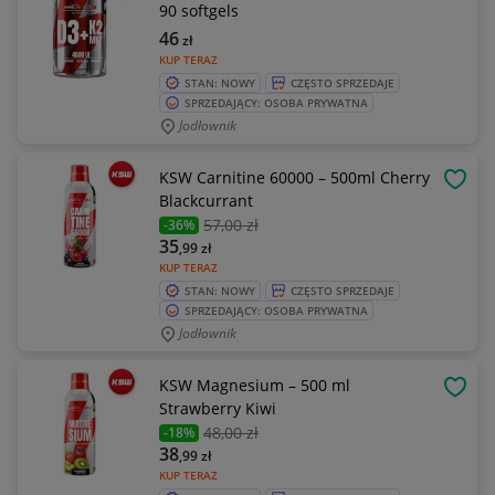
90 softgels
46
zł
KUP TERAZ
STAN: NOWY
CZĘSTO SPRZEDAJE
SPRZEDAJĄCY: OSOBA PRYWATNA
Jodłownik
KSW Carnitine 60000 – 500ml Cherry
OBSE
Blackcurrant
57
,00 zł
-36%
35
,99
zł
KUP TERAZ
STAN: NOWY
CZĘSTO SPRZEDAJE
SPRZEDAJĄCY: OSOBA PRYWATNA
Jodłownik
KSW Magnesium – 500 ml
OBSE
Strawberry Kiwi
48
,00 zł
-18%
38
,99
zł
KUP TERAZ