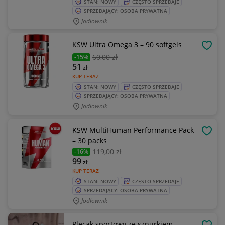
STAN: NOWY
CZĘSTO SPRZEDAJE
SPRZEDAJĄCY: OSOBA PRYWATNA
Jodłownik
KSW Ultra Omega 3 – 90 softgels
OBSE
60
,00 zł
-15%
51
zł
KUP TERAZ
STAN: NOWY
CZĘSTO SPRZEDAJE
SPRZEDAJĄCY: OSOBA PRYWATNA
Jodłownik
KSW MultiHuman Performance Pack
OBSE
– 30 packs
119
,00 zł
-16%
99
zł
KUP TERAZ
STAN: NOWY
CZĘSTO SPRZEDAJE
SPRZEDAJĄCY: OSOBA PRYWATNA
Jodłownik
Plecak sportowy ze sznurkiem