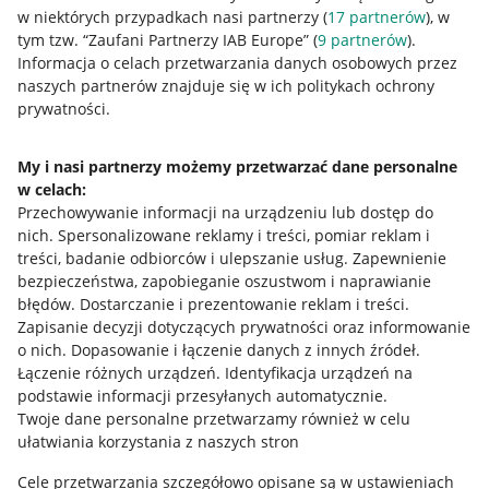
w niektórych przypadkach nasi partnerzy (
17
partnerów
), w
tym tzw. “Zaufani Partnerzy IAB Europe” (
9
partnerów
).
Przydatne informacje
Informacja o celach przetwarzania danych osobowych przez
naszych partnerów znajduje się w ich politykach ochrony
prywatności.
Jak to działa
Napisz do nas
My i nasi partnerzy możemy przetwarzać dane personalne
w celach:
Allegro Gadane dla sprzedających
Przechowywanie informacji na urządzeniu lub dostęp do
Allegro Gadane dla kupujących
nich
.
Spersonalizowane reklamy i treści, pomiar reklam i
treści, badanie odbiorców i ulepszanie usług
.
Zapewnienie
Mapa miejscowości
bezpieczeństwa, zapobieganie oszustwom i naprawianie
błędów
.
Dostarczanie i prezentowanie reklam i treści
.
Informacje prawne
Zapisanie decyzji dotyczących prywatności oraz informowanie
o nich
.
Dopasowanie i łączenie danych z innych źródeł
.
Regulamin
Łączenie różnych urządzeń
.
Identyfikacja urządzeń na
podstawie informacji przesyłanych automatycznie
.
Polityka plików "cookies"
Twoje dane personalne przetwarzamy również w celu
ułatwiania korzystania z naszych stron
Ustawienia plików "cookies"
Cele przetwarzania szczegółowo opisane są w ustawieniach
Udostępnianie lokalizacji