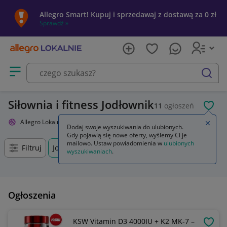
Allegro Smart! Kupuj i sprzedawaj z dostawą za 0 zł
Sprawdź »
Otwórz menu z kategoriami
szukaj
Siłownia i fitness Jodłownik
11
ogłoszeń
POL
Allegro Lokalnie
Sport i turystyka
Siłownia i fitness
Zamkn
Dodaj swoje wyszukiwania do ulubionych.
Gdy pojawią się nowe oferty, wyślemy Ci je
mailowo. Ustaw powiadomienia w
ulubionych
Filtruj
Jodłownik, Małopolskie, +0 km
wyszukiwaniach
.
Ogłoszenia
KSW Vitamin D3 4000IU + K2 MK-7 –
OBSE