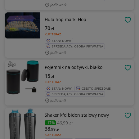
Jodłownik
Hula hop marki Hop
OBSE
70
zł
KUP TERAZ
STAN: NOWY
SPRZEDAJĄCY: OSOBA PRYWATNA
Jodłownik
Pojemnik na odżywki, białko
OBSE
15
zł
KUP TERAZ
STAN: NOWY
CZĘSTO SPRZEDAJE
SPRZEDAJĄCY: OSOBA PRYWATNA
Jodłownik
Shaker kfd bidon stalowy nowy
OBSE
46
,99 zł
-17%
38
,99
zł
KUP TERAZ