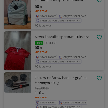
OBSE
50
zł
KUP TERAZ
STAN: NOWY
CZĘSTO SPRZEDAJE
SPRZEDAJĄCY: OSOBA PRYWATNA
Jodłownik
Nowa koszulka sportowa Fuksiarz
OBSE
60
,00 zł
-16%
50
zł
KUP TERAZ
STAN: NOWY
CZĘSTO SPRZEDAJE
SPRZEDAJĄCY: OSOBA PRYWATNA
Jodłownik
Zestaw ciężarów hantli z gryfem
OBSE
łączonym 19 kg
120
,00 zł
110
zł
KUP TERAZ
STAN: NOWY
CZĘSTO SPRZEDAJE
SPRZEDAJĄCY: OSOBA PRYWATNA