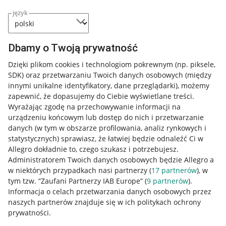
język
Dbamy o Twoją prywatność
Dzięki plikom cookies i technologiom pokrewnym
(np. piksele,
SDK)
oraz przetwarzaniu Twoich danych osobowych
(między
innymi unikalne identyfikatory, dane przeglądarki)
, możemy
zapewnić, że dopasujemy do Ciebie wyświetlane treści.
Wyrażając zgodę na przechowywanie informacji na
urządzeniu końcowym lub dostęp do nich i przetwarzanie
danych (w tym w obszarze profilowania, analiz rynkowych i
statystycznych) sprawiasz, że łatwiej będzie odnaleźć Ci w
Allegro dokładnie to, czego szukasz i potrzebujesz.
Administratorem Twoich danych osobowych będzie Allegro a
w niektórych przypadkach nasi partnerzy (
17
partnerów
), w
tym tzw. “Zaufani Partnerzy IAB Europe” (
9
partnerów
).
Przydatne informacje
Informacja o celach przetwarzania danych osobowych przez
naszych partnerów znajduje się w ich politykach ochrony
prywatności.
Jak to działa