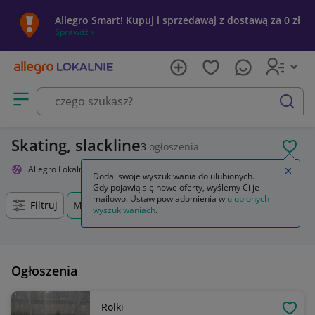
Allegro Smart! Kupuj i sprzedawaj z dostawą za 0 zł
Sprawdź »
Otwórz menu z kategoriami
szukaj
Skating, slackline
3
ogłoszenia
POL
Allegro Lokalnie
Sport i turystyka
Skating, slackline
Zamkn
Dodaj swoje wyszukiwania do ulubionych.
Gdy pojawią się nowe oferty, wyślemy Ci je
mailowo. Ustaw powiadomienia w
ulubionych
Filtruj
Morawica, Świętokrzyskie, +0 km
wyszukiwaniach
.
Ogłoszenia
Rolki
OBSE