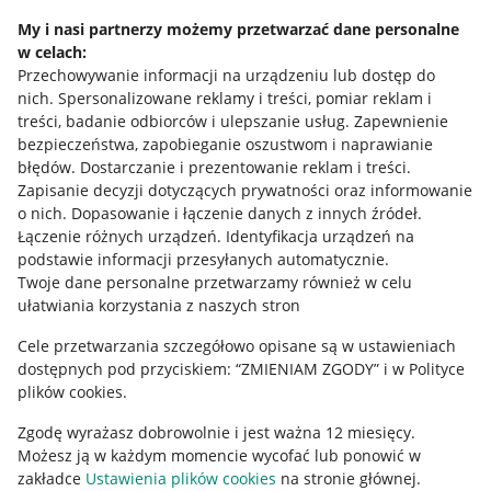
Napisz do nas
My i nasi partnerzy możemy przetwarzać dane personalne
w celach:
Allegro Gadane dla sprzedających
Przechowywanie informacji na urządzeniu lub dostęp do
Allegro Gadane dla kupujących
nich
.
Spersonalizowane reklamy i treści, pomiar reklam i
treści, badanie odbiorców i ulepszanie usług
.
Zapewnienie
Mapa miejscowości
bezpieczeństwa, zapobieganie oszustwom i naprawianie
błędów
.
Dostarczanie i prezentowanie reklam i treści
.
Informacje prawne
Zapisanie decyzji dotyczących prywatności oraz informowanie
o nich
.
Dopasowanie i łączenie danych z innych źródeł
.
Regulamin
Łączenie różnych urządzeń
.
Identyfikacja urządzeń na
podstawie informacji przesyłanych automatycznie
.
Polityka plików "cookies"
Twoje dane personalne przetwarzamy również w celu
ułatwiania korzystania z naszych stron
Ustawienia plików "cookies"
Cele przetwarzania szczegółowo opisane są w ustawieniach
Udostępnianie lokalizacji
dostępnych pod przyciskiem: “ZMIENIAM ZGODY” i w Polityce
Informacje dla Aktu o Usługach Cyfrowych
plików cookies.
Zgodę wyrażasz dobrowolnie i jest ważna 12 miesięcy.
Pobierz aplikację
Możesz ją w każdym momencie wycofać lub ponowić w
zakładce
Ustawienia plików cookies
na stronie głównej.