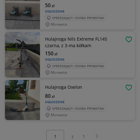
50
zł
OGŁOSZENIE
SPRZEDAJĄCY: OSOBA PRYWATNA
Morawica
Hulajnoga Nils Extreme FL145
OBSE
czarna, z 3-ma kółkam
150
zł
OGŁOSZENIE
SPRZEDAJĄCY: OSOBA PRYWATNA
Morawica
Hulajnoga Oxelon
OBSE
80
zł
OGŁOSZENIE
SPRZEDAJĄCY: OSOBA PRYWATNA
Morawica
Wybierz stronę:
Następna strona
z
1