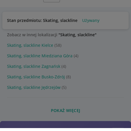
Stan przedmiotu: Skating, slackline
Używany
Zobacz w innej lokalizacji
"Skating, slackline"
Skating, slackline Kielce
(58)
Skating, slackline Miedziana Góra
(4)
Skating, slackline Zagnańsk
(4)
Skating, slackline Busko-Zdrój
(8)
Skating, slackline Jędrzejów
(5)
POKAŻ WIĘCEJ