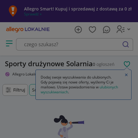
Allegro Smart! Kupuj i sprzedawaj z dostawą za 0 zł
Sprawdź »
Otwórz menu z kategoriami
szukaj
Sporty drużynowe Solarnia
0
ogłoszeń
POL
Allegro Lokalnie
Sport i turystyka
Sporty drużynowe
Zamkn
Dodaj swoje wyszukiwania do ulubionych.
Gdy pojawią się nowe oferty, wyślemy Ci je
mailowo. Ustaw powiadomienia w
ulubionych
Filtruj
Solarnia, Opolskie, +0 km
wyszukiwaniach
.