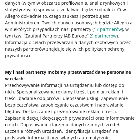
danych (w tym w obszarze profilowania, analiz rynkowych i
statystycznych) sprawiasz, że łatwiej będzie odnaleźć Ci w
Przydatne informacje
Allegro dokładnie to, czego szukasz i potrzebujesz.
Administratorem Twoich danych osobowych będzie Allegro a
Jak to działa
w niektórych przypadkach nasi partnerzy (
17
partnerów
), w
tym tzw. “Zaufani Partnerzy IAB Europe” (
9
partnerów
).
Napisz do nas
Informacja o celach przetwarzania danych osobowych przez
naszych partnerów znajduje się w ich politykach ochrony
Allegro Gadane dla sprzedających
prywatności.
Allegro Gadane dla kupujących
My i nasi partnerzy możemy przetwarzać dane personalne
Mapa miejscowości
w celach:
Przechowywanie informacji na urządzeniu lub dostęp do
Informacje prawne
nich
.
Spersonalizowane reklamy i treści, pomiar reklam i
treści, badanie odbiorców i ulepszanie usług
.
Zapewnienie
Regulamin
bezpieczeństwa, zapobieganie oszustwom i naprawianie
błędów
.
Dostarczanie i prezentowanie reklam i treści
.
Polityka plików "cookies"
Zapisanie decyzji dotyczących prywatności oraz informowanie
o nich
.
Dopasowanie i łączenie danych z innych źródeł
.
Ustawienia plików "cookies"
Łączenie różnych urządzeń
.
Identyfikacja urządzeń na
Udostępnianie lokalizacji
podstawie informacji przesyłanych automatycznie
.