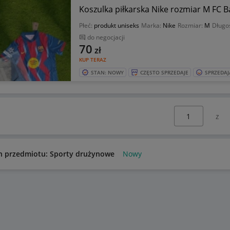
Koszulka piłkarska Nike rozmiar M FC 
Płeć:
produkt uniseks
Marka:
Nike
Rozmiar:
M
Długo
do negocjacji
70
zł
KUP TERAZ
STAN: NOWY
CZĘSTO SPRZEDAJE
SPRZEDAJ
Wybierz stronę:
n przedmiotu: Sporty drużynowe
Nowy