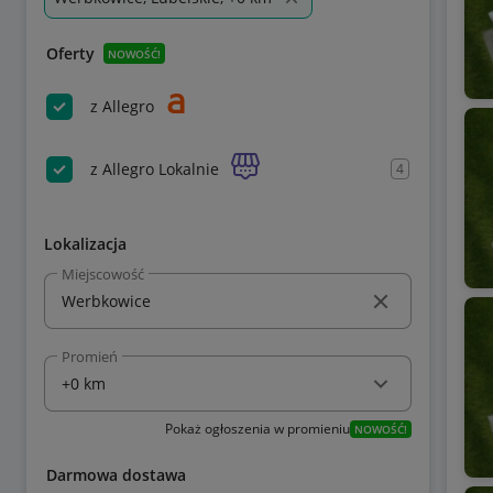
Oferty
NOWOŚĆ!
z Allegro
z Allegro Lokalnie
4
Lokalizacja
Miejscowość
Promień
Pokaż ogłoszenia w promieniu
NOWOŚĆ!
Darmowa dostawa