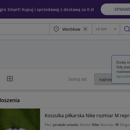
SPRAW
egro Smart! Kupuj i sprzedawaj z dostawą za 0 zł
Miasto
Wyczyść frazę
+
0
km
Odległość
szu
Dodaj sw
Gdy poja
mailowo
wyszuki
k listy
Widok siatki
Sortuj od:
łoszenia
Koszulka piłkarska Nike rozmiar M repre
Płeć:
produkt uniseks
Marka:
Nike
Rozmiar:
M
Długo