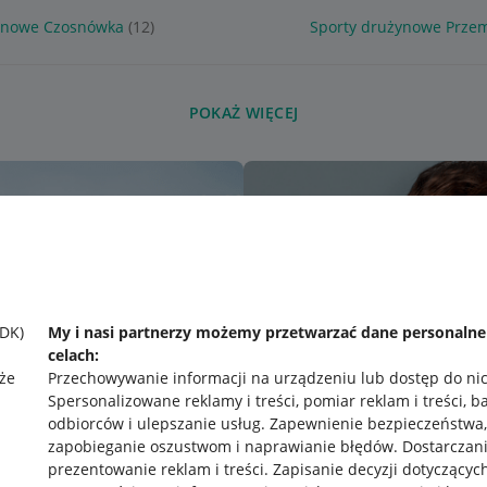
ynowe Czosnówka
(12)
Sporty drużynowe Przem
POKAŻ WIĘCEJ
SDK)
My i nasi partnerzy możemy przetwarzać dane personaln
celach:
że
Przechowywanie informacji na urządzeniu lub dostęp do ni
Spersonalizowane reklamy i treści, pomiar reklam i treści, b
odbiorców i ulepszanie usług
.
Zapewnienie bezpieczeństwa,
zapobieganie oszustwom i naprawianie błędów
.
Dostarczani
prezentowanie reklam i treści
.
Zapisanie decyzji dotyczącyc