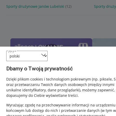
Sporty drużynowe Janów Lubelski
(12)
Sporty druż
język
Dbamy o Twoją prywatność
Dzięki plikom cookies i technologiom pokrewnym
(np. piksele, 
oraz przetwarzaniu Twoich danych osobowych
(między innymi
unikalne identyfikatory, dane przeglądarki)
, możemy zapewnić, 
dopasujemy do Ciebie wyświetlane treści.
Wyrażając zgodę na przechowywanie informacji na urządzeniu
końcowym lub dostęp do nich i przetwarzanie danych (w tym w
obszarze profilowania, analiz rynkowych i statystycznych)