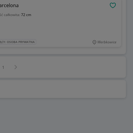
Barcelona
OBSERWU
ść całkowita:
72 cm
Werbkowice
ĄCY: OSOBA PRYWATNA
Następna strona
z
1