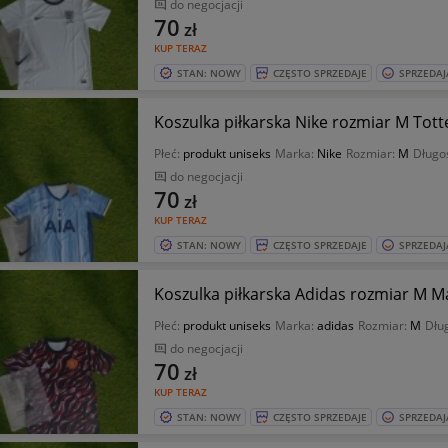
do negocjacji
70
zł
KUP TERAZ
STAN: NOWY
CZĘSTO SPRZEDAJE
SPRZEDAJ
Koszulka piłkarska Nike rozmiar M To
Płeć:
produkt uniseks
Marka:
Nike
Rozmiar:
M
Długo
do negocjacji
70
zł
KUP TERAZ
STAN: NOWY
CZĘSTO SPRZEDAJE
SPRZEDAJ
Koszulka piłkarska Adidas rozmiar M 
Płeć:
produkt uniseks
Marka:
adidas
Rozmiar:
M
Dłu
do negocjacji
70
zł
KUP TERAZ
STAN: NOWY
CZĘSTO SPRZEDAJE
SPRZEDAJ