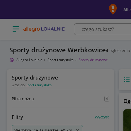
All
Otwórz menu z kategoriami
Sporty drużynowe Werbkowice
4
ogłoszenia
Allegro Lokalnie
Sport i turystyka
Sporty drużynowe
Sporty drużynowe
Wido
wróć do
Sport i turystyka
Piłka nożna
4
Og
Filtry
Wyczyść
Werbkowice, Lubelskie, +0 km