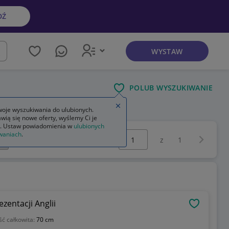
DŹ
WYSTAW
kaj
POLUB WYSZUKIWANIE
Zamknij wskazówkę
oje wyszukiwania do ulubionych.
wią się nowe oferty, wyślemy Ci je
. Ustaw powiadomienia w
ulubionych
Wybierz stronę:
waniach
.
Następna 
z
1
zentacji Anglii
OBSERWU
ść całkowita:
70 cm