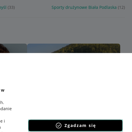
yśl
(33)
Sporty drużynowe Biała Podlaska
(12)
e w
ch
.
adanie
e i
Zgadzam się
h