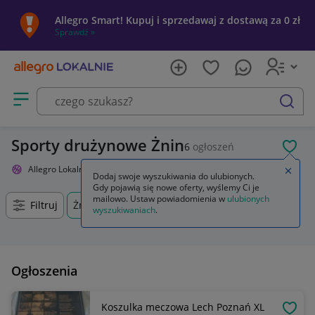
Allegro Smart! Kupuj i sprzedawaj z dostawą za 0 zł
Sprawdź »
Otwórz menu z kategoriami
szukaj
Sporty drużynowe Żnin
6
ogłoszeń
POL
Allegro Lokalnie
Sport i turystyka
Sporty drużynowe
Zamkn
Dodaj swoje wyszukiwania do ulubionych.
Gdy pojawią się nowe oferty, wyślemy Ci je
mailowo. Ustaw powiadomienia w
ulubionych
Filtruj
Żnin, Kujawsko-pomorskie, +0 km
wyszukiwaniach
.
Ogłoszenia
Koszulka meczowa Lech Poznań XL
OBSE