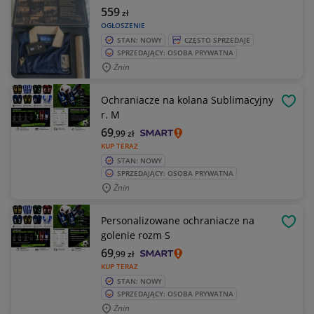
559
zł
OGŁOSZENIE
STAN: NOWY
CZĘSTO SPRZEDAJE
SPRZEDAJĄCY: OSOBA PRYWATNA
Żnin
Ochraniacze na kolana Sublimacyjny
OBSE
r. M
69
,99
zł
KUP TERAZ
STAN: NOWY
SPRZEDAJĄCY: OSOBA PRYWATNA
Żnin
Personalizowane ochraniacze na
OBSE
golenie rozm S
69
,99
zł
KUP TERAZ
STAN: NOWY
SPRZEDAJĄCY: OSOBA PRYWATNA
Żnin