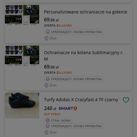
Personalizowane ochraniacze na golenie
69
,98
zł
OFERTA Z
ALLEGRO
SPRZEDAJĄCY: OSOBA PRYWATNA
Żnin
Ochraniacze na kolana Sublimacyjny r.
M
69
,98
zł
OFERTA Z
ALLEGRO
SPRZEDAJĄCY: OSOBA PRYWATNA
Żnin
Turfy Adidas X Crazyfast.4 TF czarny
OBSE
240
zł
KUP TERAZ
STAN: NOWY
SPRZEDAJĄCY: OSOBA PRYWATNA
Żnin