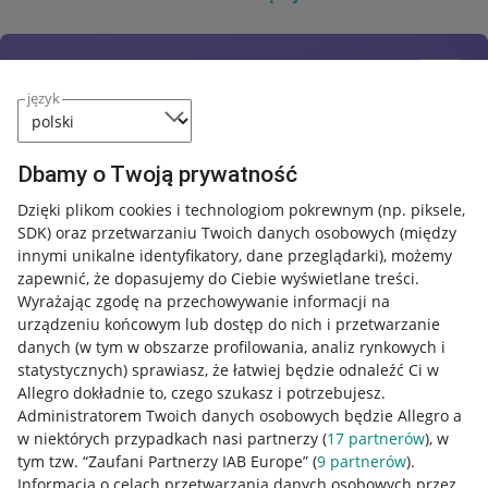
język
Dbamy o Twoją prywatność
Dzięki plikom cookies i technologiom pokrewnym
(np. piksele,
SDK)
oraz przetwarzaniu Twoich danych osobowych
(między
innymi unikalne identyfikatory, dane przeglądarki)
, możemy
zapewnić, że dopasujemy do Ciebie wyświetlane treści.
Wyrażając zgodę na przechowywanie informacji na
urządzeniu końcowym lub dostęp do nich i przetwarzanie
danych (w tym w obszarze profilowania, analiz rynkowych i
statystycznych) sprawiasz, że łatwiej będzie odnaleźć Ci w
Allegro dokładnie to, czego szukasz i potrzebujesz.
Administratorem Twoich danych osobowych będzie Allegro a
w niektórych przypadkach nasi partnerzy (
17
partnerów
), w
tym tzw. “Zaufani Partnerzy IAB Europe” (
9
partnerów
).
Przydatne informacje
Informacja o celach przetwarzania danych osobowych przez