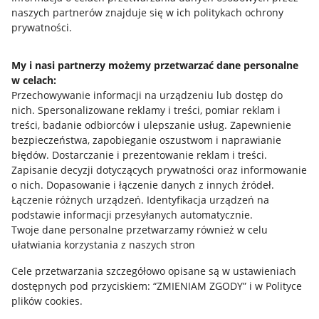
naszych partnerów znajduje się w ich politykach ochrony
prywatności.
Jak to działa
Napisz do nas
My i nasi partnerzy możemy przetwarzać dane personalne
w celach:
Allegro Gadane dla sprzedających
Przechowywanie informacji na urządzeniu lub dostęp do
Allegro Gadane dla kupujących
nich
.
Spersonalizowane reklamy i treści, pomiar reklam i
treści, badanie odbiorców i ulepszanie usług
.
Zapewnienie
Mapa miejscowości
bezpieczeństwa, zapobieganie oszustwom i naprawianie
błędów
.
Dostarczanie i prezentowanie reklam i treści
.
Informacje prawne
Zapisanie decyzji dotyczących prywatności oraz informowanie
o nich
.
Dopasowanie i łączenie danych z innych źródeł
.
Regulamin
Łączenie różnych urządzeń
.
Identyfikacja urządzeń na
podstawie informacji przesyłanych automatycznie
.
Polityka plików "cookies"
Twoje dane personalne przetwarzamy również w celu
ułatwiania korzystania z naszych stron
Ustawienia plików "cookies"
Cele przetwarzania szczegółowo opisane są w ustawieniach
Udostępnianie lokalizacji
dostępnych pod przyciskiem: “ZMIENIAM ZGODY” i w Polityce
Informacje dla Aktu o Usługach Cyfrowych
plików cookies.