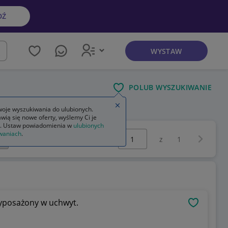
DŹ
WYSTAW
kaj
POLUB WYSZUKIWANIE
Zamknij wskazówkę
oje wyszukiwania do ulubionych.
wią się nowe oferty, wyślemy Ci je
. Ustaw powiadomienia w
ulubionych
Wybierz stronę:
waniach
.
Następna 
z
1
wyposażony w uchwyt.
OBSERWU