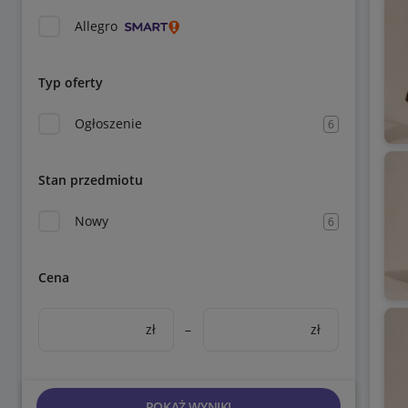
Allegro
Typ oferty
Ogłoszenie
6
Stan przedmiotu
Nowy
6
Cena
zł
–
zł
POKAŻ WYNIKI