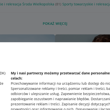
ie i rekreacja Środa Wielkopolska
(81)
Sporty towarzyskie i rekreacj
POKAŻ WIĘCEJ
SDK)
My i nasi partnerzy możemy przetwarzać dane personaln
celach:
że
Przechowywanie informacji na urządzeniu lub dostęp do ni
Spersonalizowane reklamy i treści, pomiar reklam i treści, b
odbiorców i ulepszanie usług
.
Zapewnienie bezpieczeństwa,
zapobieganie oszustwom i naprawianie błędów
.
Dostarczani
prezentowanie reklam i treści
.
Zapisanie decyzji dotyczącyc
prywatności oraz informowanie o nich
.
Dopasowanie i łącze