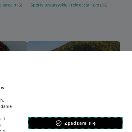
a Jarocin
(6)
Sporty towarzyskie i rekreacja Koło
(36)
e w
ch
.
adanie
e i
Zgadzam się
h
nie