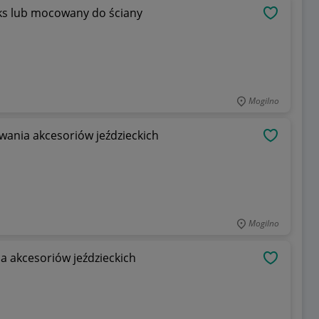
oks lub mocowany do ściany
OBSERWU
Mogilno
wania akcesoriów jeździeckich
OBSERWU
Mogilno
a akcesoriów jeździeckich
OBSERWU