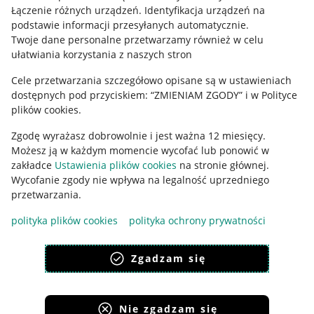
Regulamin
Łączenie różnych urządzeń
.
Identyfikacja urządzeń na
podstawie informacji przesyłanych automatycznie
.
Polityka plików "cookies"
Twoje dane personalne przetwarzamy również w celu
ułatwiania korzystania z naszych stron
Ustawienia plików "cookies"
Cele przetwarzania szczegółowo opisane są w ustawieniach
Udostępnianie lokalizacji
dostępnych pod przyciskiem: “ZMIENIAM ZGODY” i w Polityce
Informacje dla Aktu o Usługach Cyfrowych
plików cookies.
Zgodę wyrażasz dobrowolnie i jest ważna 12 miesięcy.
Pobierz aplikację
Możesz ją w każdym momencie wycofać lub ponowić w
zakładce
Ustawienia plików cookies
na stronie głównej.
Wycofanie zgody nie wpływa na legalność uprzedniego
przetwarzania.
polityka plików cookies
polityka ochrony prywatności
Zgadzam się
Nie zgadzam się