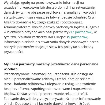
Wyrażając zgodę na przechowywanie informacji na
urządzeniu końcowym lub dostęp do nich i przetwarzanie
danych (w tym w obszarze profilowania, analiz rynkowych i
statystycznych) sprawiasz, że łatwiej będzie odnaleźć Ci w
Allegro dokładnie to, czego szukasz i potrzebujesz.
Administratorem Twoich danych osobowych będzie Allegro a
w niektórych przypadkach nasi partnerzy (
17
partnerów
), w
tym tzw. “Zaufani Partnerzy IAB Europe” (
9
partnerów
).
Przydatne informacje
Informacja o celach przetwarzania danych osobowych przez
naszych partnerów znajduje się w ich politykach ochrony
prywatności.
Jak to działa
Napisz do nas
My i nasi partnerzy możemy przetwarzać dane personalne
w celach:
Allegro Gadane dla sprzedających
Przechowywanie informacji na urządzeniu lub dostęp do
Allegro Gadane dla kupujących
nich
.
Spersonalizowane reklamy i treści, pomiar reklam i
treści, badanie odbiorców i ulepszanie usług
.
Zapewnienie
Mapa miejscowości
bezpieczeństwa, zapobieganie oszustwom i naprawianie
błędów
.
Dostarczanie i prezentowanie reklam i treści
.
Informacje prawne
Zapisanie decyzji dotyczących prywatności oraz informowanie
o nich
.
Dopasowanie i łączenie danych z innych źródeł
.