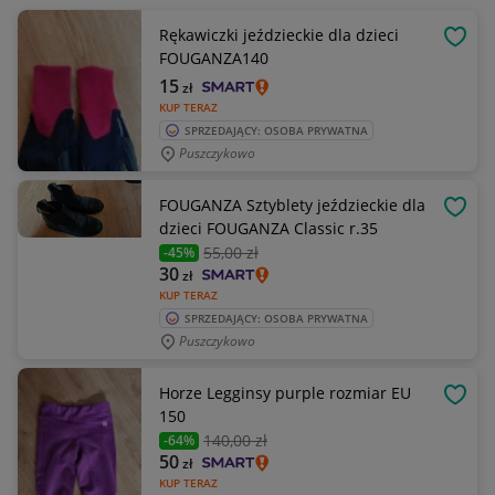
Rękawiczki jeździeckie dla dzieci
OBSE
FOUGANZA140
15
zł
KUP TERAZ
SPRZEDAJĄCY: OSOBA PRYWATNA
Puszczykowo
FOUGANZA Sztyblety jeździeckie dla
OBSE
dzieci FOUGANZA Classic r.35
55
,00 zł
-45%
30
zł
KUP TERAZ
SPRZEDAJĄCY: OSOBA PRYWATNA
Puszczykowo
Horze Legginsy purple rozmiar EU
OBSE
150
140
,00 zł
-64%
50
zł
KUP TERAZ