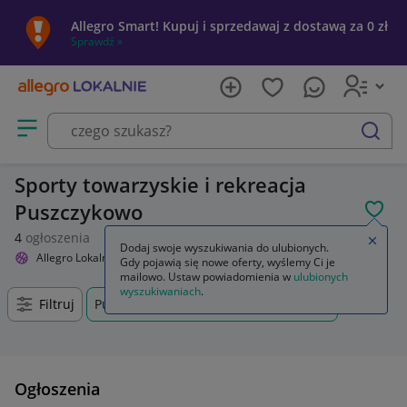
Allegro Smart! Kupuj i sprzedawaj z dostawą za 0 zł
Sprawdź »
Otwórz menu z kategoriami
szukaj
Sporty towarzyskie i rekreacja
Puszczykowo
POL
4
ogłoszenia
Zamkn
Dodaj swoje wyszukiwania do ulubionych.
Allegro Lokalnie
Sport i turystyka
Sporty towarzyskie i rekreacja
Gdy pojawią się nowe oferty, wyślemy Ci je
mailowo. Ustaw powiadomienia w
ulubionych
wyszukiwaniach
.
Filtruj
Puszczykowo, Wielkopolskie, +0 km
Ogłoszenia