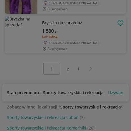
SPRZEDAJĄCY: OSOBA PRYWATNA
Puszczykowo
Bryczka na sprzedaż
OBSE
1 500
zł
KUP TERAZ
SPRZEDAJĄCY: OSOBA PRYWATNA
Puszczykowo
Wybierz stronę:
Następna strona
z
1
Stan przedmiotu: Sporty towarzyskie i rekreacja
Używany
Zobacz w innej lokalizacji
"Sporty towarzyskie i rekreacja"
Sporty towarzyskie i rekreacja Luboń
(7)
Sporty towarzyskie i rekreacja Komorniki
(26)