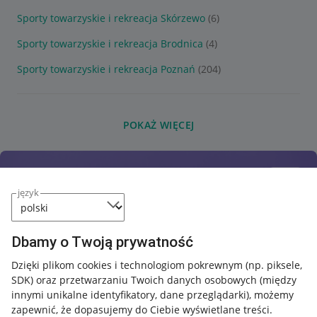
Sporty towarzyskie i rekreacja Skórzewo
(6)
Sporty towarzyskie i rekreacja Brodnica
(4)
Sporty towarzyskie i rekreacja Poznań
(204)
POKAŻ WIĘCEJ
język
Dbamy o Twoją prywatność
Dzięki plikom cookies i technologiom pokrewnym
(np. piksele,
SDK)
oraz przetwarzaniu Twoich danych osobowych
(między
innymi unikalne identyfikatory, dane przeglądarki)
, możemy
zapewnić, że dopasujemy do Ciebie wyświetlane treści.