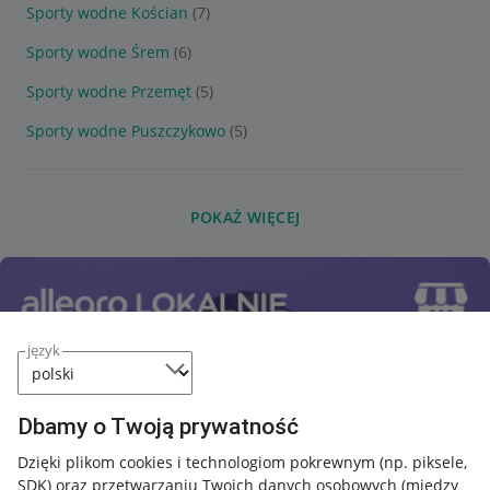
Sporty wodne Kościan
(7)
Sporty wodne Śrem
(6)
Sporty wodne Przemęt
(5)
Sporty wodne Puszczykowo
(5)
POKAŻ WIĘCEJ
język
Dbamy o Twoją prywatność
Dzięki plikom cookies i technologiom pokrewnym
(np. piksele,
SDK)
oraz przetwarzaniu Twoich danych osobowych
(między