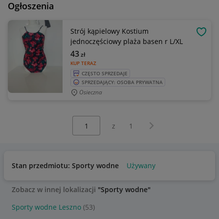
Ogłoszenia
Strój kąpielowy Kostium
OBSE
jednoczęściowy plaża basen r L/XL
43
zł
KUP TERAZ
CZĘSTO SPRZEDAJE
SPRZEDAJĄCY: OSOBA PRYWATNA
Osieczna
Wybierz stronę:
Następna strona
z
1
Stan przedmiotu: Sporty wodne
Używany
Zobacz w innej lokalizacji
"Sporty wodne"
Sporty wodne Leszno
(53)