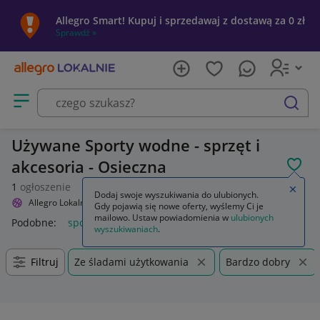
Allegro Smart! Kupuj i sprzedawaj z dostawą za 0 zł
Sprawdź »
Otwórz menu z kategoriami
szukaj
Używane Sporty wodne - sprzęt i
akcesoria - Osieczna
POL
1
ogłoszenie
Zamkn
Dodaj swoje wyszukiwania do ulubionych.
Allegro Lokalnie
Sport i turystyka
Sporty wodne
Gdy pojawią się nowe oferty, wyślemy Ci je
mailowo. Ustaw powiadomienia w
ulubionych
Podobne:
sporty wodne
kask sporty wodne
wyszukiwaniach
.
Filtruj
Ze śladami użytkowania
Bardzo dobry