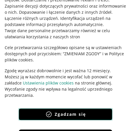
Zapisanie decyzji dotyczących prywatności oraz informowanie
Regulamin
o nich
.
Dopasowanie i łączenie danych z innych źródeł
.
Łączenie różnych urządzeń
.
Identyfikacja urządzeń na
Polityka plików "cookies"
podstawie informacji przesyłanych automatycznie
.
Ustawienia plików "cookies"
Twoje dane personalne przetwarzamy również w celu
ułatwiania korzystania z naszych stron
Udostępnianie lokalizacji
Cele przetwarzania szczegółowo opisane są w ustawieniach
Informacje dla Aktu o Usługach Cyfrowych
dostępnych pod przyciskiem: “ZMIENIAM ZGODY” i w Polityce
plików cookies.
Pobierz aplikację
Zgodę wyrażasz dobrowolnie i jest ważna 12 miesięcy.
Możesz ją w każdym momencie wycofać lub ponowić w
zakładce
Ustawienia plików cookies
na stronie głównej.
Wycofanie zgody nie wpływa na legalność uprzedniego
przetwarzania.
polityka plików cookies
polityka ochrony prywatności
Zgadzam się