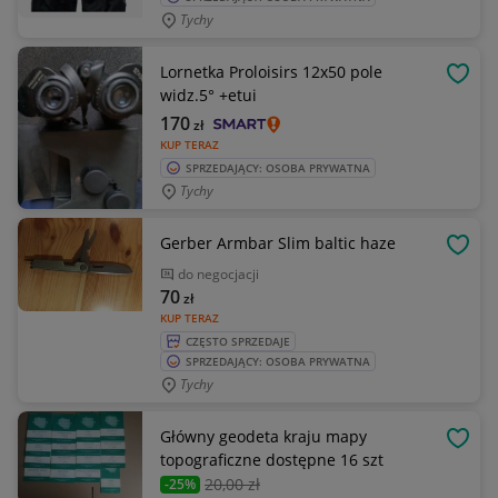
Tychy
Lornetka Proloisirs 12x50 pole
OBSE
widz.5° +etui
170
zł
KUP TERAZ
SPRZEDAJĄCY: OSOBA PRYWATNA
Tychy
Gerber Armbar Slim baltic haze
OBSE
do negocjacji
70
zł
KUP TERAZ
CZĘSTO SPRZEDAJE
SPRZEDAJĄCY: OSOBA PRYWATNA
Tychy
Główny geodeta kraju mapy
OBSE
topograficzne dostępne 16 szt
20
,00 zł
-25%