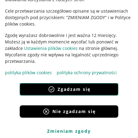
Cele przetwarzania szczegółowo opisane są w ustawieniach
Pobierz aplikację
dostępnych pod przyciskiem: “ZMIENIAM ZGODY” i w Polityce
plików cookies.
Zgodę wyrażasz dobrowolnie i jest ważna 12 miesięcy.
Możesz ją w każdym momencie wycofać lub ponowić w
zakładce
Ustawienia plików cookies
na stronie głównej.
Wycofanie zgody nie wpływa na legalność uprzedniego
przetwarzania.
polityka plików cookies
polityka ochrony prywatności
Zgadzam się
Korzystanie z serwisu oznacza akceptację
regulaminu
.
Nie zgadzam się
Zmieniam zgody