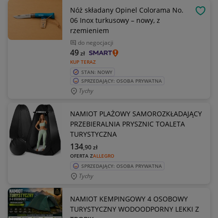
Nóż składany Opinel Colorama No.
OBSE
06 Inox turkusowy – nowy, z
rzemieniem
do negocjacji
49
zł
KUP TERAZ
STAN: NOWY
SPRZEDAJĄCY: OSOBA PRYWATNA
Tychy
NAMIOT PLAŻOWY SAMOROZKŁADAJĄCY
PRZEBIERALNIA PRYSZNIC TOALETA
TURYSTYCZNA
134
,90
zł
OFERTA Z
ALLEGRO
SPRZEDAJĄCY: OSOBA PRYWATNA
Tychy
NAMIOT KEMPINGOWY 4 OSOBOWY
TURYSTYCZNY WODOODPORNY LEKKI Z