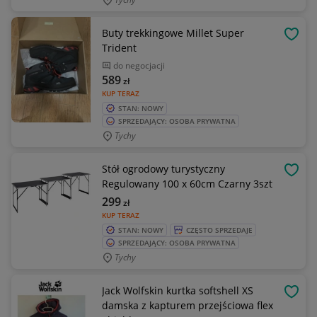
Buty trekkingowe Millet Super
OBSE
Trident
do negocjacji
589
zł
KUP TERAZ
STAN: NOWY
SPRZEDAJĄCY: OSOBA PRYWATNA
Tychy
Stół ogrodowy turystyczny
OBSE
Regulowany 100 x 60cm Czarny 3szt
299
zł
KUP TERAZ
STAN: NOWY
CZĘSTO SPRZEDAJE
SPRZEDAJĄCY: OSOBA PRYWATNA
Tychy
Jack Wolfskin kurtka softshell XS
OBSE
damska z kapturem przejściowa flex