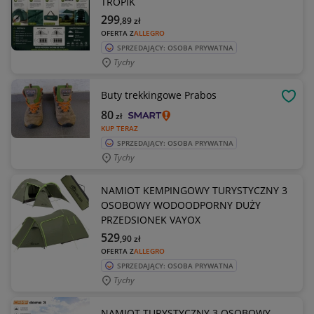
TROPIK
299
,89
zł
OFERTA Z
ALLEGRO
SPRZEDAJĄCY: OSOBA PRYWATNA
Tychy
Buty trekkingowe Prabos
OBSE
80
zł
KUP TERAZ
SPRZEDAJĄCY: OSOBA PRYWATNA
Tychy
NAMIOT KEMPINGOWY TURYSTYCZNY 3
OSOBOWY WODOODPORNY DUŻY
PRZEDSIONEK VAYOX
529
,90
zł
OFERTA Z
ALLEGRO
SPRZEDAJĄCY: OSOBA PRYWATNA
Tychy
NAMIOT TURYSTYCZNY 3 OSOBOWY