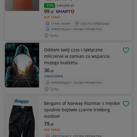
149
,00 zł
-33%
99
zł
KUP TERAZ
STAN: NOWY
CZĘSTO SPRZEDAJE
SPRZEDAJĄCY: OSOBA PRYWATNA
Tychy
Oddam swój czas i taktyczne
OBSE
milczenie w zamian za wsparcie
mojego budżetu.
30
zł
OGŁOSZENIE
SPRZEDAJĄCY: OSOBA PRYWATNA
Tychy
Bergans of Norway Rozmiar s męskie
OBSE
spodnie bojówki czarne trekking
outdoor
79
zł
KUP TERAZ
SPRZEDAJĄCY: OSOBA PRYWATNA