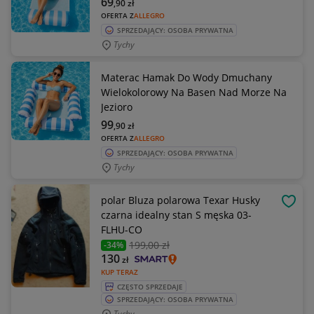
69
,90
zł
OFERTA Z
ALLEGRO
SPRZEDAJĄCY: OSOBA PRYWATNA
Tychy
Materac Hamak Do Wody Dmuchany
Wielokolorowy Na Basen Nad Morze Na
Jezioro
99
,90
zł
OFERTA Z
ALLEGRO
SPRZEDAJĄCY: OSOBA PRYWATNA
Tychy
polar Bluza polarowa Texar Husky
OBSE
czarna idealny stan S męska 03-
FLHU-CO
199
,00 zł
-34%
130
zł
KUP TERAZ
CZĘSTO SPRZEDAJE
SPRZEDAJĄCY: OSOBA PRYWATNA
Tychy