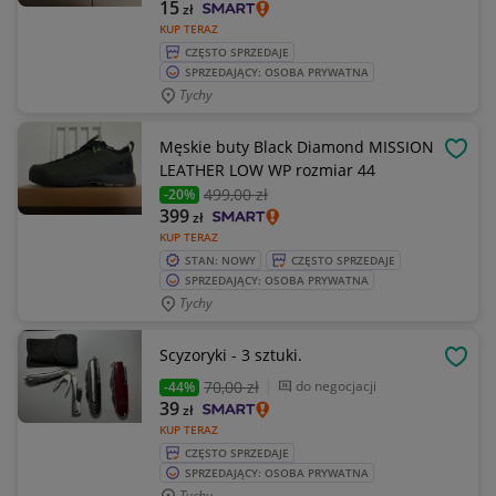
15
zł
KUP TERAZ
CZĘSTO SPRZEDAJE
SPRZEDAJĄCY: OSOBA PRYWATNA
Tychy
Męskie buty Black Diamond MISSION
OBSE
LEATHER LOW WP rozmiar 44
499
,00 zł
-20%
399
zł
KUP TERAZ
STAN: NOWY
CZĘSTO SPRZEDAJE
SPRZEDAJĄCY: OSOBA PRYWATNA
Tychy
Scyzoryki - 3 sztuki.
OBSE
70
,00 zł
do negocjacji
-44%
39
zł
KUP TERAZ
CZĘSTO SPRZEDAJE
SPRZEDAJĄCY: OSOBA PRYWATNA
Tychy