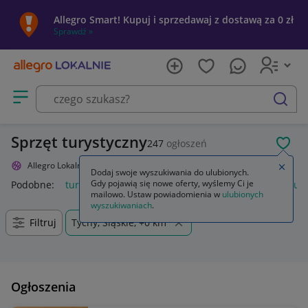
Allegro Smart! Kupuj i sprzedawaj z dostawą za 0 zł
Sprawdź »
Otwórz menu z kategoriami
szukaj
Sprzęt turystyczny
247
ogłoszeń
POL
Allegro Lokalnie
Sport i turystyka
Turystyka
Zamkn
Dodaj swoje wyszukiwania do ulubionych.
Gdy pojawią się nowe oferty, wyślemy Ci je
Podobne:
turystyka
sport i turystyka
geografia geologia tur
mailowo. Ustaw powiadomienia w
ulubionych
wyszukiwaniach
.
Filtruj
Tychy, Śląskie, +0 km
Ogłoszenia