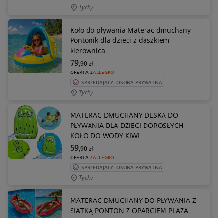
Tychy
Koło do pływania Materac dmuchany
Pontonik dla dzieci z daszkiem
kierownica
79
,90
zł
OFERTA Z
ALLEGRO
SPRZEDAJĄCY: OSOBA PRYWATNA
Tychy
MATERAC DMUCHANY DESKA DO
PŁYWANIA DLA DZIECI DOROSŁYCH
KOŁO DO WODY KIWI
59
,90
zł
OFERTA Z
ALLEGRO
SPRZEDAJĄCY: OSOBA PRYWATNA
Tychy
MATERAC DMUCHANY DO PŁYWANIA Z
SIATKĄ PONTON Z OPARCIEM PLAŻA