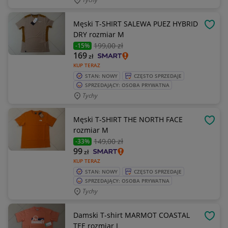
Męski T-SHIRT SALEWA PUEZ HYBRID
OBSE
DRY rozmiar M
199
,00 zł
-15%
169
zł
KUP TERAZ
STAN: NOWY
CZĘSTO SPRZEDAJE
SPRZEDAJĄCY: OSOBA PRYWATNA
Tychy
Męski T-SHIRT THE NORTH FACE
OBSE
rozmiar M
149
,00 zł
-33%
99
zł
KUP TERAZ
STAN: NOWY
CZĘSTO SPRZEDAJE
SPRZEDAJĄCY: OSOBA PRYWATNA
Tychy
Damski T-shirt MARMOT COASTAL
OBSE
TEE rozmiar L