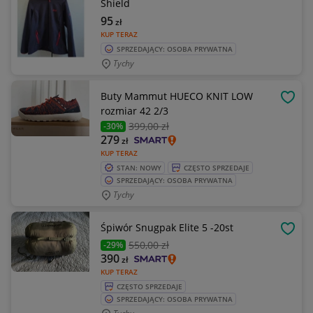
Shield
95
zł
KUP TERAZ
SPRZEDAJĄCY: OSOBA PRYWATNA
Tychy
Buty Mammut HUECO KNIT LOW
OBSE
rozmiar 42 2/3
399
,00 zł
-30%
279
zł
KUP TERAZ
STAN: NOWY
CZĘSTO SPRZEDAJE
SPRZEDAJĄCY: OSOBA PRYWATNA
Tychy
Śpiwór Snugpak Elite 5 -20st
OBSE
550
,00 zł
-29%
390
zł
KUP TERAZ
CZĘSTO SPRZEDAJE
SPRZEDAJĄCY: OSOBA PRYWATNA