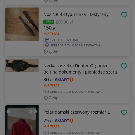
Tychy
Nóż NR-43 typu finka - taktyczny
OBSE
200
,00 zł
-25%
150
zł
KUP TERAZ
CZĘSTO SPRZEDAJE
SPRZEDAJĄCY: OSOBA PRYWATNA
Tychy
Nerka saszetka Deuter Organizer
OBSE
Belt na dokumenty i pieniądze szara
80
zł
KUP TERAZ
SPRZEDAJĄCY: OSOBA PRYWATNA
Tychy
Polar damski czerwony rozmiar L
OBSE
75
zł
KUP TERAZ
SPRZEDAJĄCY: OSOBA PRYWATNA