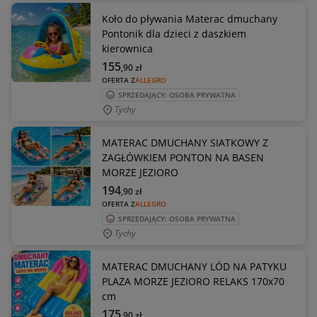
Koło do pływania Materac dmuchany
Pontonik dla dzieci z daszkiem
kierownica
155
,90
zł
OFERTA Z
ALLEGRO
SPRZEDAJĄCY: OSOBA PRYWATNA
Tychy
MATERAC DMUCHANY SIATKOWY Z
ZAGŁÓWKIEM PONTON NA BASEN
MORZE JEZIORO
194
,90
zł
OFERTA Z
ALLEGRO
SPRZEDAJĄCY: OSOBA PRYWATNA
Tychy
MATERAC DMUCHANY LÓD NA PATYKU
PLAZA MORZE JEZIORO RELAKS 170x70
cm
175
,90
zł