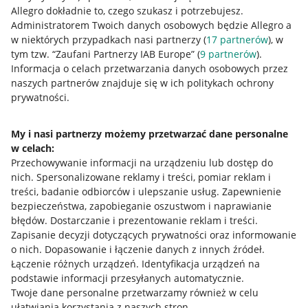
Allegro dokładnie to, czego szukasz i potrzebujesz.
Przydatne informacje
Administratorem Twoich danych osobowych będzie Allegro a
w niektórych przypadkach nasi partnerzy (
17
partnerów
), w
Jak to działa
tym tzw. “Zaufani Partnerzy IAB Europe” (
9
partnerów
).
Informacja o celach przetwarzania danych osobowych przez
Napisz do nas
naszych partnerów znajduje się w ich politykach ochrony
Allegro Gadane dla sprzedających
prywatności.
Allegro Gadane dla kupujących
My i nasi partnerzy możemy przetwarzać dane personalne
Mapa miejscowości
w celach:
Przechowywanie informacji na urządzeniu lub dostęp do
Informacje prawne
nich
.
Spersonalizowane reklamy i treści, pomiar reklam i
treści, badanie odbiorców i ulepszanie usług
.
Zapewnienie
bezpieczeństwa, zapobieganie oszustwom i naprawianie
Regulamin
błędów
.
Dostarczanie i prezentowanie reklam i treści
.
Polityka plików "cookies"
Zapisanie decyzji dotyczących prywatności oraz informowanie
o nich
.
Dopasowanie i łączenie danych z innych źródeł
.
Ustawienia plików "cookies"
Łączenie różnych urządzeń
.
Identyfikacja urządzeń na
podstawie informacji przesyłanych automatycznie
.
Udostępnianie lokalizacji
Twoje dane personalne przetwarzamy również w celu
ułatwiania korzystania z naszych stron
Informacje dla Aktu o Usługach Cyfrowych