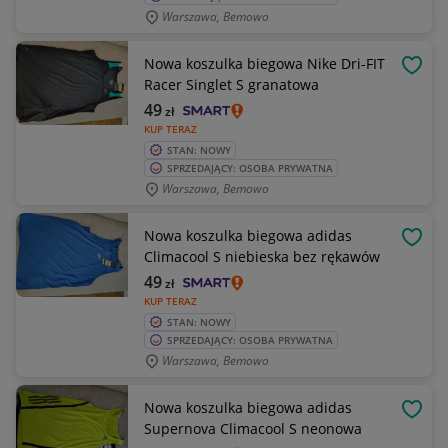
Warszawa, Bemowo
Nowa koszulka biegowa Nike Dri-FIT
OBSE
Racer Singlet S granatowa
49
zł
KUP TERAZ
STAN: NOWY
SPRZEDAJĄCY: OSOBA PRYWATNA
Warszawa, Bemowo
Nowa koszulka biegowa adidas
OBSE
Climacool S niebieska bez rękawów
49
zł
KUP TERAZ
STAN: NOWY
SPRZEDAJĄCY: OSOBA PRYWATNA
Warszawa, Bemowo
Nowa koszulka biegowa adidas
OBSE
Supernova Climacool S neonowa