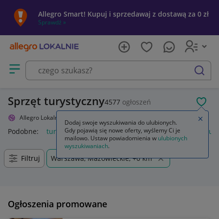
Allegro Smart! Kupuj i sprzedawaj z dostawą za 0 zł
Sprawdź »
Otwórz menu z kategoriami
szukaj
Sprzęt turystyczny
4577
ogłoszeń
POL
Allegro Lokalnie
Sport i turystyka
Turystyka
Zamkn
Dodaj swoje wyszukiwania do ulubionych.
Gdy pojawią się nowe oferty, wyślemy Ci je
Podobne:
turystyka
sport i turystyka
geografia geologia tur
mailowo. Ustaw powiadomienia w
ulubionych
wyszukiwaniach
.
Filtruj
Warszawa, Mazowieckie, +0 km
Ogłoszenia promowane