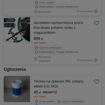
STAN: NOWY
SPRZEDAJĄCY: OSOBA PRYWATNA
Promowane
Warszawa
Sprzedam najmocniejsza proce
OBSE
bloczkowa polskim rynku z
magazynkiem
699
zł
KUP TERAZ
CZĘSTO SPRZEDAJE
SPRZEDAJĄCY: OSOBA PRYWATNA
Warszawa,
Promowane
Targówek
Ogłoszenia
Termos na żywność PRL szklany
OBSE
wkład 0.5L NOS
45
zł
KUP TERAZ
STAN: NOWY
CZĘSTO SPRZEDAJE