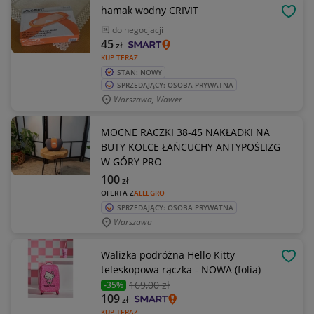
hamak wodny CRIVIT
OBSE
do negocjacji
45
zł
KUP TERAZ
STAN: NOWY
SPRZEDAJĄCY: OSOBA PRYWATNA
Warszawa, Wawer
MOCNE RACZKI 38-45 NAKŁADKI NA
BUTY KOLCE ŁAŃCUCHY ANTYPOŚLIZG
W GÓRY PRO
100
zł
OFERTA Z
ALLEGRO
SPRZEDAJĄCY: OSOBA PRYWATNA
Warszawa
Walizka podróżna Hello Kitty
OBSE
teleskopowa rączka - NOWA (folia)
169
,00 zł
-35%
109
zł
KUP TERAZ