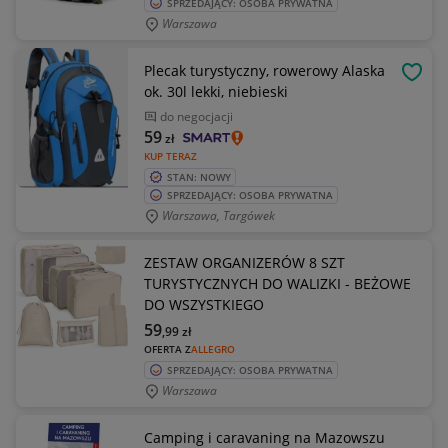
SPRZEDAJĄCY: OSOBA PRYWATNA
Warszawa
Plecak turystyczny, rowerowy Alaska
OBSE
ok. 30l lekki, niebieski
do negocjacji
59
zł
KUP TERAZ
STAN: NOWY
SPRZEDAJĄCY: OSOBA PRYWATNA
Warszawa, Targówek
ZESTAW ORGANIZERÓW 8 SZT
TURYSTYCZNYCH DO WALIZKI - BEŻOWE
DO WSZYSTKIEGO
59
,99
zł
OFERTA Z
ALLEGRO
SPRZEDAJĄCY: OSOBA PRYWATNA
Warszawa
Camping i caravaning na Mazowszu