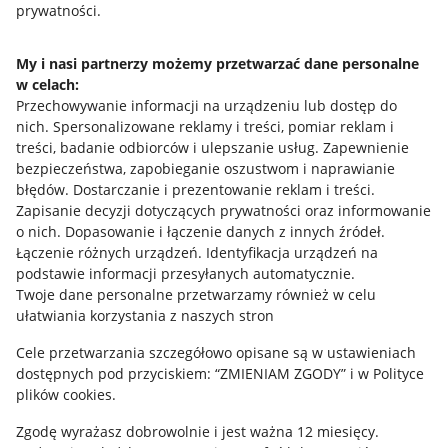
prywatności.
Jak to działa
Napisz do nas
My i nasi partnerzy możemy przetwarzać dane personalne
w celach:
Allegro Gadane dla sprzedających
Przechowywanie informacji na urządzeniu lub dostęp do
Allegro Gadane dla kupujących
nich
.
Spersonalizowane reklamy i treści, pomiar reklam i
treści, badanie odbiorców i ulepszanie usług
.
Zapewnienie
Mapa miejscowości
bezpieczeństwa, zapobieganie oszustwom i naprawianie
błędów
.
Dostarczanie i prezentowanie reklam i treści
.
Informacje prawne
Zapisanie decyzji dotyczących prywatności oraz informowanie
o nich
.
Dopasowanie i łączenie danych z innych źródeł
.
Regulamin
Łączenie różnych urządzeń
.
Identyfikacja urządzeń na
podstawie informacji przesyłanych automatycznie
.
Polityka plików "cookies"
Twoje dane personalne przetwarzamy również w celu
ułatwiania korzystania z naszych stron
Ustawienia plików "cookies"
Cele przetwarzania szczegółowo opisane są w ustawieniach
Udostępnianie lokalizacji
dostępnych pod przyciskiem: “ZMIENIAM ZGODY” i w Polityce
Informacje dla Aktu o Usługach Cyfrowych
plików cookies.
Zgodę wyrażasz dobrowolnie i jest ważna 12 miesięcy.
Pobierz aplikację