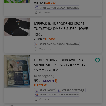
OFERTA Z
ALLEGRO
SPRZEDAJĄCY: OSOBA PRYWATNA
Warszawa
ICEPEAK R. 48 SPODENKI SPORT
TURYSTYKA DMSKIE SUPER NOWE
120
zł
AUKCJA Z
ALLEGRO
SPRZEDAJĄCY: OSOBA PRYWATNA
Warszawa
Duży SREBRNY POKROWIEC NA
OBSE
SILNIK ZABURTOWY L- 87 cm H -
157cm 8-70 KM
do negocjacji
59
zł
KUP TERAZ
STAN: NOWY
CZĘSTO SPRZEDAJE
SPRZEDAJĄCY: OSOBA PRYWATNA
Warszawa