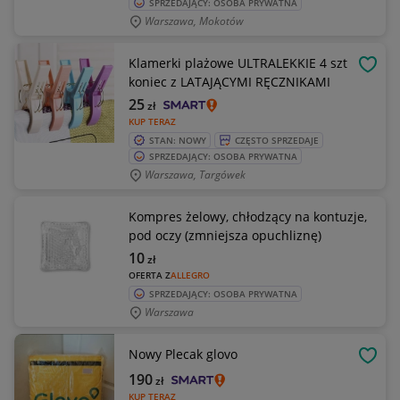
SPRZEDAJĄCY: OSOBA PRYWATNA
Warszawa, Mokotów
Klamerki plażowe ULTRALEKKIE 4 szt
OBSE
koniec z LATAJĄCYMI RĘCZNIKAMI
25
zł
KUP TERAZ
STAN: NOWY
CZĘSTO SPRZEDAJE
SPRZEDAJĄCY: OSOBA PRYWATNA
Warszawa, Targówek
Kompres żelowy, chłodzący na kontuzje,
pod oczy (zmniejsza opuchliznę)
10
zł
OFERTA Z
ALLEGRO
SPRZEDAJĄCY: OSOBA PRYWATNA
Warszawa
Nowy Plecak glovo
OBSE
190
zł
KUP TERAZ