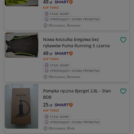
49
zł
KUP TERAZ
STAN: NOWY
SPRZEDAJĄCY: OSOBA PRYWATNA
Warszawa, Bemowo
Nowa koszulka biegowa bez
OBSE
rękawów Puma Running S czarna
49
zł
KUP TERAZ
STAN: NOWY
SPRZEDAJĄCY: OSOBA PRYWATNA
Warszawa, Bemowo
Pompka ręczna Bjerget 2,8L - Stan
OBSE
BDB
25
zł
KUP TERAZ
STAN: NOWY
SPRZEDAJĄCY: OSOBA PRYWATNA
Warszawa, Wola