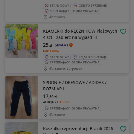
STAN: NOWY
CZĘSTO SPRZEDAJE
SPRZEDAJĄCY: OSOBA PRYWATNA
Warszawa
KLAMERKI do RĘCZNIKÓW Plażowych
OBSE
4 szt - zabierz na wyjazd !!!
25
zł
KUP TERAZ
STAN: NOWY
CZĘSTO SPRZEDAJE
SPRZEDAJĄCY: OSOBA PRYWATNA
Warszawa, Targówek
SPODNIE / DRESOWE / ADIDAS /
ROZMIAR L
17
,50
zł
AUKCJA Z
ALLEGRO
SPRZEDAJĄCY: OSOBA PRYWATNA
Warszawa
Koszulka reprezentacji Brazili 2026 -
OBSE