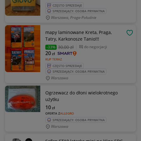
CZĘSTO SPRZEDAJE
SPRZEDAJĄCY: OSOBA PRYWATNA
Warszawa, Praga-Południe
mapy laminowane Kreta, Praga,
OBSE
Tatry, Karkonosze Tanio!!!
30
,00 zł
do negocjacji
-33%
20
zł
KUP TERAZ
CZĘSTO SPRZEDAJE
SPRZEDAJĄCY: OSOBA PRYWATNA
Warszawa
Ogrzewacz do dłoni wielokrotnego
użytku
10
zł
OFERTA Z
ALLEGRO
SPRZEDAJĄCY: OSOBA PRYWATNA
Warszawa