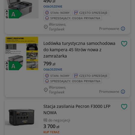
490
zł
OGŁOSZENIE
STAN: NOWY
CZĘSTO SPRZEDAJE
SPRZEDAJĄCY: OSOBA PRYWATNA
Warszawa,
Promowane
Targówek
Lodówka turystyczna samochodowa
OBSE
do kampera 45 litrów nowa z
zamrażarka
799
zł
OGŁOSZENIE
STAN: NOWY
CZĘSTO SPRZEDAJE
SPRZEDAJĄCY: OSOBA PRYWATNA
Warszawa,
Promowane
Targówek
Stacja zasilania Pecron F3000 LFP
OBSE
NOWA
do negocjacji
3 700
zł
KUP TERAZ