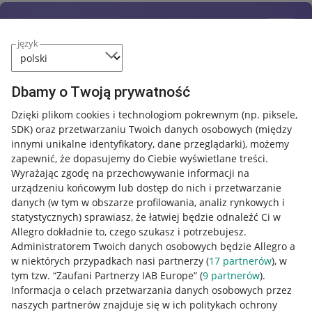
język
Dbamy o Twoją prywatność
Dzięki plikom cookies i technologiom pokrewnym
(np. piksele,
SDK)
oraz przetwarzaniu Twoich danych osobowych
(między
innymi unikalne identyfikatory, dane przeglądarki)
, możemy
zapewnić, że dopasujemy do Ciebie wyświetlane treści.
Wyrażając zgodę na przechowywanie informacji na
urządzeniu końcowym lub dostęp do nich i przetwarzanie
danych (w tym w obszarze profilowania, analiz rynkowych i
statystycznych) sprawiasz, że łatwiej będzie odnaleźć Ci w
Allegro dokładnie to, czego szukasz i potrzebujesz.
Administratorem Twoich danych osobowych będzie Allegro a
w niektórych przypadkach nasi partnerzy (
17
partnerów
), w
tym tzw. “Zaufani Partnerzy IAB Europe” (
9
partnerów
).
Przydatne informacje
Informacja o celach przetwarzania danych osobowych przez
naszych partnerów znajduje się w ich politykach ochrony