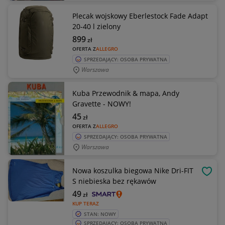
Plecak wojskowy Eberlestock Fade Adapt
20-40 l zielony
899
zł
OFERTA Z
ALLEGRO
SPRZEDAJĄCY: OSOBA PRYWATNA
Warszawa
Kuba Przewodnik & mapa, Andy
Gravette - NOWY!
45
zł
OFERTA Z
ALLEGRO
SPRZEDAJĄCY: OSOBA PRYWATNA
Warszawa
Nowa koszulka biegowa Nike Dri-FIT
OBSE
S niebieska bez rękawów
49
zł
KUP TERAZ
STAN: NOWY
SPRZEDAJĄCY: OSOBA PRYWATNA