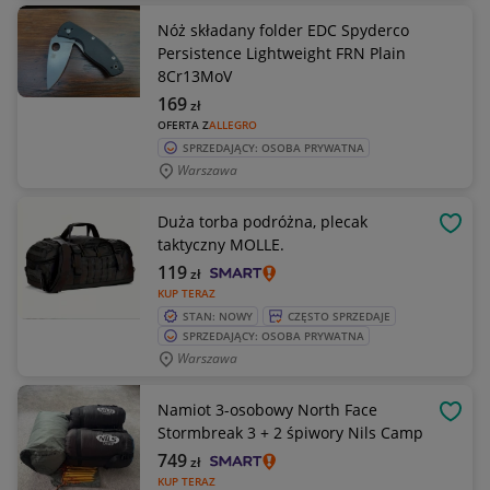
Nóż składany folder EDC Spyderco
Persistence Lightweight FRN Plain
8Cr13MoV
169
zł
OFERTA Z
ALLEGRO
SPRZEDAJĄCY: OSOBA PRYWATNA
Warszawa
Duża torba podróżna, plecak
OBSE
taktyczny MOLLE.
119
zł
KUP TERAZ
STAN: NOWY
CZĘSTO SPRZEDAJE
SPRZEDAJĄCY: OSOBA PRYWATNA
Warszawa
Namiot 3-osobowy North Face
OBSE
Stormbreak 3 + 2 śpiwory Nils Camp
749
zł
KUP TERAZ