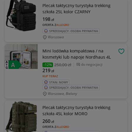
Plecak taktyczny turystyka trekking
szkoła 25L kolor CZARNY
198
zł
OFERTA Z
ALLEGRO
SPRZEDAJĄCY: OSOBA PRYWATNA
Warszawa
Mini lodówka kompaktowa / na
OBSE
kosmetyki lub napoje Nordhaus 4L
250
,00 zł
do negocjacji
-12%
219
zł
KUP TERAZ
STAN: NOWY
SPRZEDAJĄCY: OSOBA PRYWATNA
Warszawa, Bielany
Plecak taktyczny turystyka trekking
szkoła 45L kolor MORO
260
zł
OFERTA Z
ALLEGRO