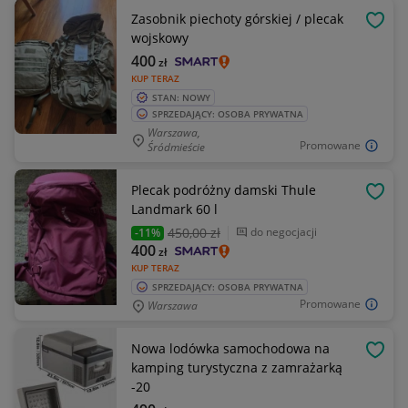
Zasobnik piechoty górskiej / plecak
OBSE
wojskowy
400
zł
KUP TERAZ
STAN: NOWY
SPRZEDAJĄCY: OSOBA PRYWATNA
Warszawa,
Promowane
Śródmieście
Plecak podróżny damski Thule
OBSE
Landmark 60 l
450
,00 zł
do negocjacji
-11%
400
zł
KUP TERAZ
SPRZEDAJĄCY: OSOBA PRYWATNA
Promowane
Warszawa
Nowa lodówka samochodowa na
OBSE
kamping turystyczna z zamrażarką
-20