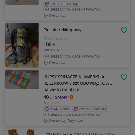
CZĘSTO SPRZEDAJE
SPRZEDAJĄCY: OSOBA PRYWATNA
Warszawa
Plecak trekkingowy
OBSE
do negocjacji
100
zł
OGŁOSZENIE
SPRZEDAJĄCY: OSOBA PRYWATNA
Warszawa
KLIPSY SPINACZE KLAMERKI do
OBSE
RĘCZNIKÓW 8 szt OBOWIĄZKOWO
na wietrzne plaże
40
zł
KUP TERAZ
STAN: NOWY
CZĘSTO SPRZEDAJE
SPRZEDAJĄCY: OSOBA PRYWATNA
Warszawa, Targówek
LEŻAK BUJANY DREWNIANY AKACJA