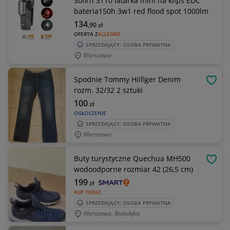
Sofirn ST10 latarka mini na klips EDC
bateria150h 3w1 red flood spot 1000lm
134
,90
zł
OFERTA Z
ALLEGRO
SPRZEDAJĄCY: OSOBA PRYWATNA
Warszawa
Spodnie Tommy Hilfiger Denim
OBSE
rozm. 32/32 2 sztuki
100
zł
OGŁOSZENIE
SPRZEDAJĄCY: OSOBA PRYWATNA
Warszawa
Buty turystyczne Quechua MH500
OBSE
wodoodporne rozmiar 42 (26,5 cm)
199
zł
KUP TERAZ
SPRZEDAJĄCY: OSOBA PRYWATNA
Warszawa, Białołęka