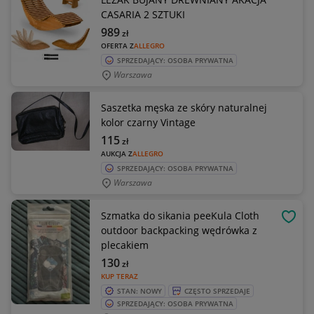
CASARIA 2 SZTUKI
989
zł
OFERTA Z
ALLEGRO
SPRZEDAJĄCY: OSOBA PRYWATNA
Warszawa
Saszetka męska ze skóry naturalnej
kolor czarny Vintage
115
zł
AUKCJA Z
ALLEGRO
SPRZEDAJĄCY: OSOBA PRYWATNA
Warszawa
Szmatka do sikania peeKula Cloth
OBSE
outdoor backpacking wędrówka z
plecakiem
130
zł
KUP TERAZ
STAN: NOWY
CZĘSTO SPRZEDAJE
SPRZEDAJĄCY: OSOBA PRYWATNA