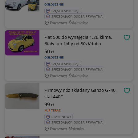
OGŁOSZENIE
CZĘSTO SPRZEDAJE
SPRZEDAJĄCY: OSOBA PRYWATNA
Warszawa, Śródmieście
Fiat 500 do wynajęcia 1.2B klima.
OBSE
Biały lub żółty od 50zł/doba
50
zł
OGŁOSZENIE
CZĘSTO SPRZEDAJE
SPRZEDAJĄCY: OSOBA PRYWATNA
Warszawa, Śródmieście
Firmowy nóż składany Ganzo G740,
OBSE
stal 440C
99
zł
KUP TERAZ
STAN: NOWY
SPRZEDAJĄCY: OSOBA PRYWATNA
Warszawa, Mokotów