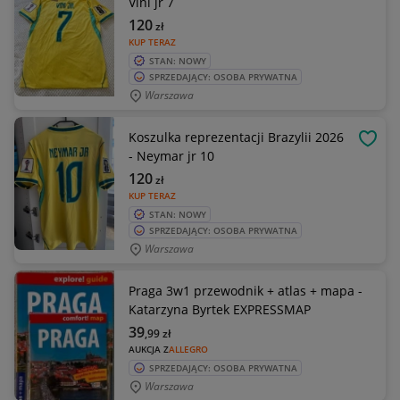
Vini jr 7
120
zł
KUP TERAZ
STAN: NOWY
SPRZEDAJĄCY: OSOBA PRYWATNA
Warszawa
Koszulka reprezentacji Brazylii 2026
OBSE
- Neymar jr 10
120
zł
KUP TERAZ
STAN: NOWY
SPRZEDAJĄCY: OSOBA PRYWATNA
Warszawa
Praga 3w1 przewodnik + atlas + mapa -
Katarzyna Byrtek EXPRESSMAP
39
,99
zł
AUKCJA Z
ALLEGRO
SPRZEDAJĄCY: OSOBA PRYWATNA
Warszawa