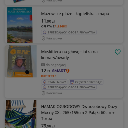
Warszawa
Mazowsze plaże i kąpieliska - mapa
11
,90
zł
OFERTA Z
ALLEGRO
SPRZEDAJĄCY: OSOBA PRYWATNA
Warszawa
Moskitiera na głowę siatka na
OBSE
komary/owady
do negocjacji
12
zł
KUP TERAZ
STAN: NOWY
CZĘSTO SPRZEDAJE
SPRZEDAJĄCY: OSOBA PRYWATNA
Warszawa
HAMAK OGRODOWY Dwuosobowy Duży
Mocny XXL 265x155cm 2 Pałąki 60cm +
Torba
79
,98
zł