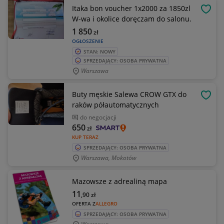
Itaka bon voucher 1x2000 za 1850zl
OBSE
W-wa i okolice doręczam do salonu.
1 850
zł
OGŁOSZENIE
STAN: NOWY
SPRZEDAJĄCY: OSOBA PRYWATNA
Warszawa
Buty męskie Salewa CROW GTX do
OBSE
raków półautomatycznych
do negocjacji
650
zł
KUP TERAZ
SPRZEDAJĄCY: OSOBA PRYWATNA
Warszawa, Mokotów
Mazowsze z adrealiną mapa
11
,90
zł
OFERTA Z
ALLEGRO
SPRZEDAJĄCY: OSOBA PRYWATNA