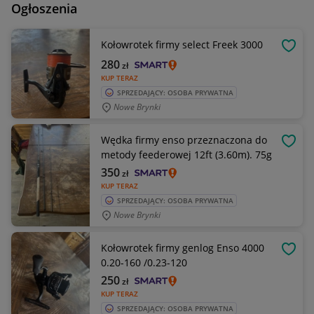
Ogłoszenia
Kołowrotek firmy select Freek 3000
OBSE
280
zł
KUP TERAZ
SPRZEDAJĄCY: OSOBA PRYWATNA
Nowe Brynki
Wędka firmy enso przeznaczona do
OBSE
metody feederowej 12ft (3.60m). 75g
350
zł
KUP TERAZ
SPRZEDAJĄCY: OSOBA PRYWATNA
Nowe Brynki
Kołowrotek firmy genlog Enso 4000
OBSE
0.20-160 /0.23-120
250
zł
KUP TERAZ
SPRZEDAJĄCY: OSOBA PRYWATNA