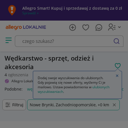
Allegro Smart! Kupuj i sprzedawaj z dostawą za 0 zł
Sprawdź »
Otwórz menu z kategoriami
szukaj
Wędkarstwo - sprzęt, odzież i
akcesoria
POL
4
ogłoszenia
Zamkn
Dodaj swoje wyszukiwania do ulubionych.
Allegro Lokalnie
Sport i turystyka
Wędkarstwo
Gdy pojawią się nowe oferty, wyślemy Ci je
mailowo. Ustaw powiadomienia w
ulubionych
Podobne:
wędkarstwo
wędkarstwo akcesoria
wędkarstwo k
wyszukiwaniach
.
Filtruj
Nowe Brynki, Zachodniopomorskie, +0 km