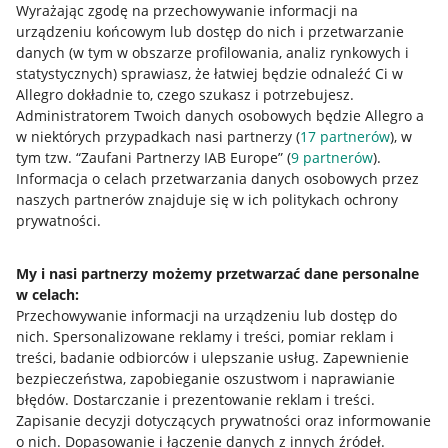
Wyrażając zgodę na przechowywanie informacji na
urządzeniu końcowym lub dostęp do nich i przetwarzanie
danych (w tym w obszarze profilowania, analiz rynkowych i
statystycznych) sprawiasz, że łatwiej będzie odnaleźć Ci w
Allegro dokładnie to, czego szukasz i potrzebujesz.
Administratorem Twoich danych osobowych będzie Allegro a
w niektórych przypadkach nasi partnerzy (
17
partnerów
), w
tym tzw. “Zaufani Partnerzy IAB Europe” (
9
partnerów
).
Przydatne informacje
Informacja o celach przetwarzania danych osobowych przez
naszych partnerów znajduje się w ich politykach ochrony
prywatności.
Jak to działa
Napisz do nas
My i nasi partnerzy możemy przetwarzać dane personalne
w celach:
Allegro Gadane dla sprzedających
Przechowywanie informacji na urządzeniu lub dostęp do
Allegro Gadane dla kupujących
nich
.
Spersonalizowane reklamy i treści, pomiar reklam i
treści, badanie odbiorców i ulepszanie usług
.
Zapewnienie
Mapa miejscowości
bezpieczeństwa, zapobieganie oszustwom i naprawianie
błędów
.
Dostarczanie i prezentowanie reklam i treści
.
Informacje prawne
Zapisanie decyzji dotyczących prywatności oraz informowanie
o nich
.
Dopasowanie i łączenie danych z innych źródeł
.