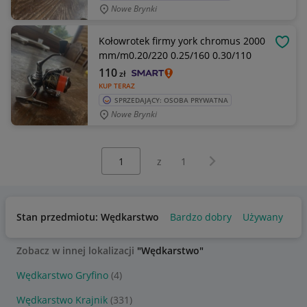
Nowe Brynki
Kołowrotek firmy york chromus 2000
OBSE
mm/m0.20/220 0.25/160 0.30/110
110
zł
KUP TERAZ
SPRZEDAJĄCY: OSOBA PRYWATNA
Nowe Brynki
Wybierz stronę:
Następna strona
z
1
Stan przedmiotu: Wędkarstwo
Bardzo dobry
Używany
Us
Zobacz w innej lokalizacji
"Wędkarstwo"
Wędkarstwo Gryfino
(4)
Wędkarstwo Krajnik
(331)