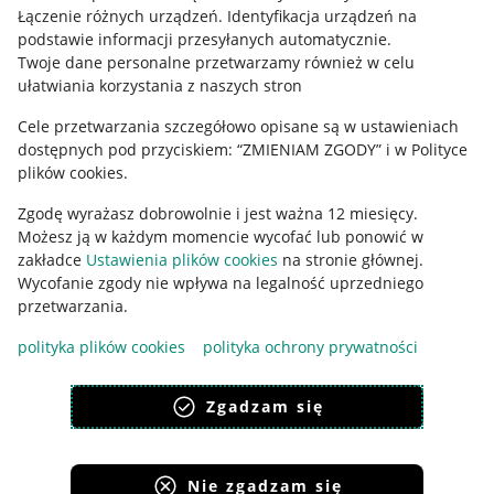
Regulamin
Łączenie różnych urządzeń
.
Identyfikacja urządzeń na
podstawie informacji przesyłanych automatycznie
.
Polityka plików "cookies"
Twoje dane personalne przetwarzamy również w celu
ułatwiania korzystania z naszych stron
Ustawienia plików "cookies"
Cele przetwarzania szczegółowo opisane są w ustawieniach
Udostępnianie lokalizacji
dostępnych pod przyciskiem: “ZMIENIAM ZGODY” i w Polityce
Informacje dla Aktu o Usługach Cyfrowych
plików cookies.
Zgodę wyrażasz dobrowolnie i jest ważna 12 miesięcy.
Pobierz aplikację
Możesz ją w każdym momencie wycofać lub ponowić w
zakładce
Ustawienia plików cookies
na stronie głównej.
Wycofanie zgody nie wpływa na legalność uprzedniego
przetwarzania.
polityka plików cookies
polityka ochrony prywatności
Zgadzam się
Nie zgadzam się