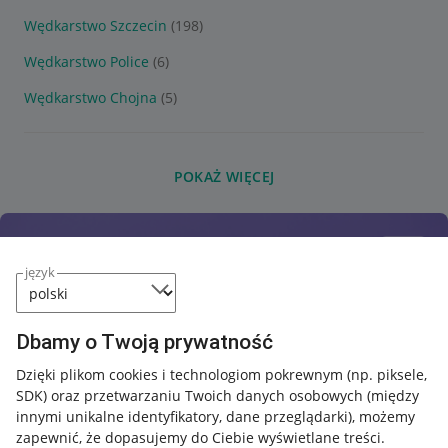
Wędkarstwo Szczecin
(198)
Wędkarstwo Police
(6)
Wędkarstwo Chojna
(5)
POKAŻ WIĘCEJ
język
Dbamy o Twoją prywatność
Dzięki plikom cookies i technologiom pokrewnym
(np. piksele,
SDK)
oraz przetwarzaniu Twoich danych osobowych
(między
innymi unikalne identyfikatory, dane przeglądarki)
, możemy
zapewnić, że dopasujemy do Ciebie wyświetlane treści.