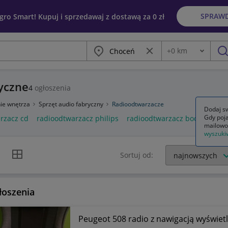
SPRAW
egro Smart! Kupuj i sprzedawaj z dostawą za 0 zł
Miasto
Wyczyść frazę
+
0
km
Odległość
szu
yczne
4
ogłoszenia
ie wnętrza
Sprzęt audio fabryczny
Radioodtwarzacze
Dodaj sw
Gdy poja
rzacz cd
radioodtwarzacz philips
radioodtwarzacz boombox
mailowo
wyszuki
k listy
Widok siatki
Sortuj od:
łoszenia
Peugeot 508 radio z nawigacją wyświe