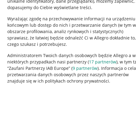
unikalne identyfikatory, dane przeglądarki)
, możemy zapewnić, 
dopasujemy do Ciebie wyświetlane treści.
Wyrażając zgodę na przechowywanie informacji na urządzeniu
końcowym lub dostęp do nich i przetwarzanie danych (w tym w
obszarze profilowania, analiz rynkowych i statystycznych)
sprawiasz, że łatwiej będzie odnaleźć Ci w Allegro dokładnie to,
czego szukasz i potrzebujesz.
Przydatne informacje
Informacje p
Administratorem Twoich danych osobowych będzie Allegro a w
niektórych przypadkach nasi partnerzy (
17
partnerów
), w tym t
Jak to działa
Regulamin
“Zaufani Partnerzy IAB Europe” (
9
partnerów
). Informacja o cel
Napisz do nas
Polityka plików
przetwarzania danych osobowych przez naszych partnerów
znajduje się w ich politykach ochrony prywatności.
Allegro Gadane dla sprzedających
Ustawienia plik
Allegro Gadane dla kupujących
Udostępnianie l
Mapa miejscowości
Informacje dla
Korzystanie z serwisu oznacza akceptację
regulaminu
.