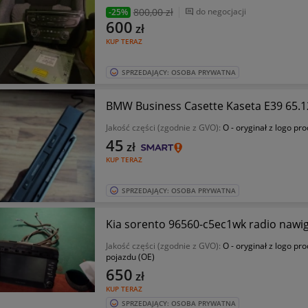
800
,00 zł
do negocjacji
-25%
600
zł
KUP TERAZ
SPRZEDAJĄCY: OSOBA PRYWATNA
BMW Business Casette Kaseta E39 65.
Jakość części (zgodnie z GVO):
O - oryginał z logo pr
45
zł
KUP TERAZ
SPRZEDAJĄCY: OSOBA PRYWATNA
Kia sorento 96560-c5ec1wk radio nawig
Jakość części (zgodnie z GVO):
O - oryginał z logo pr
pojazdu (OE)
650
zł
KUP TERAZ
SPRZEDAJĄCY: OSOBA PRYWATNA