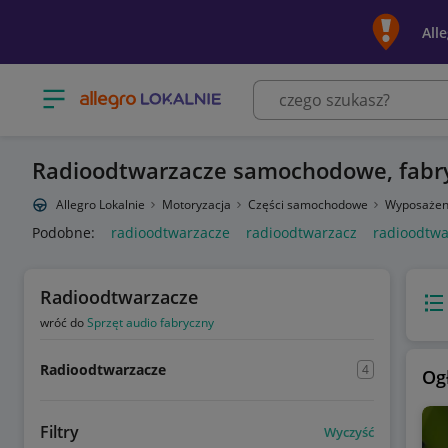
All
Otwórz menu z kategoriami
Radioodtwarzacze samochodowe, fabr
Allegro Lokalnie
Motoryzacja
Części samochodowe
Wyposażen
Podobne:
radioodtwarzacze
radioodtwarzacz
radioodtwa
Radioodtwarzacze
Wido
wróć do
Sprzęt audio fabryczny
Radioodtwarzacze
4
Og
Filtry
Wyczyść