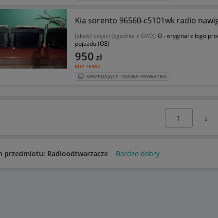
Kia sorento 96560-c5101wk radio nawig
Jakość części (zgodnie z GVO):
O - oryginał z logo pr
pojazdu (OE)
950
zł
KUP TERAZ
SPRZEDAJĄCY: OSOBA PRYWATNA
Wybierz stronę:
n przedmiotu: Radioodtwarzacze
Bardzo dobry