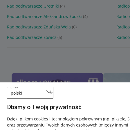
Radioodtwarzacze Grotniki
(4)
Radioo
Radioodtwarzacze Aleksandrów Łódzki
(4)
Radioo
Radioodtwarzacze Zduńska Wola
(6)
Radioo
Radioodtwarzacze Łowicz
(5)
Radioo
język
Dbamy o Twoją prywatność
Dzięki plikom cookies i technologiom pokrewnym
(np. piksele, 
oraz przetwarzaniu Twoich danych osobowych
(między innymi