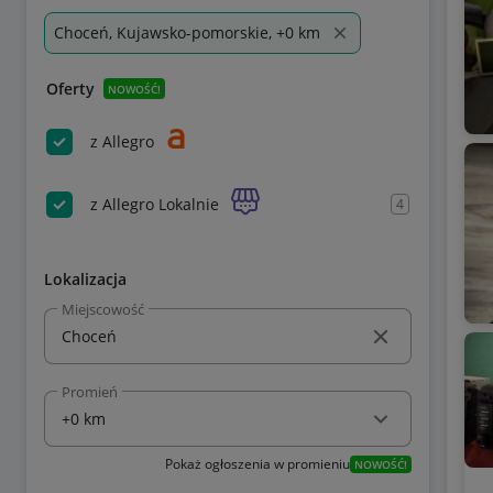
Choceń, Kujawsko-pomorskie, +0 km
Oferty
NOWOŚĆ!
z Allegro
z Allegro Lokalnie
4
Lokalizacja
Miejscowość
Promień
Pokaż ogłoszenia w promieniu
NOWOŚĆ!