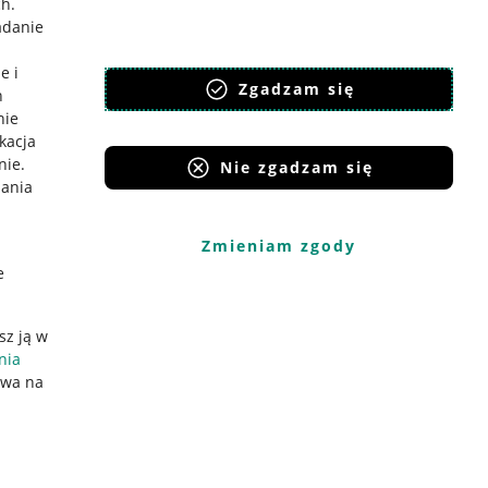
ch
.
adanie
e i
Zgadzam się
h
nie
ikacja
nie
.
Nie zgadzam się
iania
Zmieniam zgody
e
sz ją w
nia
ywa na