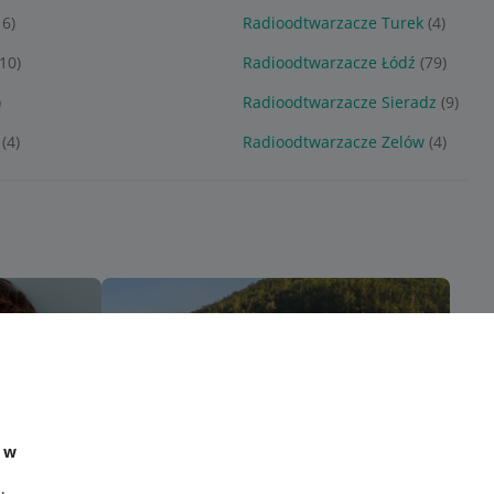
16)
Radioodtwarzacze Turek
(4)
(10)
Radioodtwarzacze Łódź
(79)
)
Radioodtwarzacze Sieradz
(9)
(4)
Radioodtwarzacze Zelów
(4)
e w