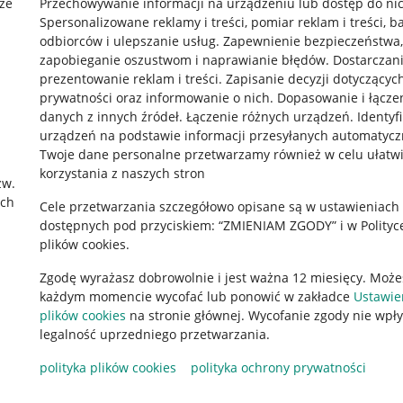
że
Przechowywanie informacji na urządzeniu lub dostęp do ni
Spersonalizowane reklamy i treści, pomiar reklam i treści, b
odbiorców i ulepszanie usług
.
Zapewnienie bezpieczeństwa,
zapobieganie oszustwom i naprawianie błędów
.
Dostarczani
prezentowanie reklam i treści
.
Zapisanie decyzji dotyczącyc
prywatności oraz informowanie o nich
.
Dopasowanie i łącze
danych z innych źródeł
.
Łączenie różnych urządzeń
.
Identyf
urządzeń na podstawie informacji przesyłanych automatycz
rawne
Pobierz aplikację
Twoje dane personalne przetwarzamy również w celu ułatw
korzystania z naszych stron
zw.
ach
Cele przetwarzania szczegółowo opisane są w ustawieniach
 "cookies"
dostępnych pod przyciskiem: “ZMIENIAM ZGODY” i w Polityc
plików cookies.
ów "cookies"
Zgodę wyrażasz dobrowolnie i jest ważna 12 miesięcy. Może
okalizacji
każdym momencie wycofać lub ponowić w zakładce
Ustawie
 Aktu o Usługach Cyfrowych
plików cookies
na stronie głównej. Wycofanie zgody nie wpł
legalność uprzedniego przetwarzania.
polityka plików cookies
polityka ochrony prywatności