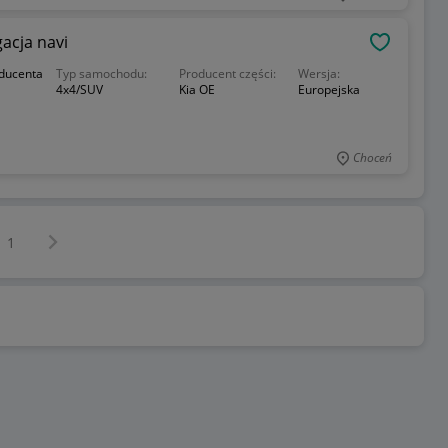
acja navi
OBSERWU
oducenta
Typ samochodu:
Producent części:
Wersja:
4x4/SUV
Kia OE
Europejska
Choceń
Następna strona
z
1