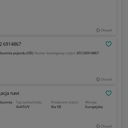
Choceń
12 6914867
OBSERWU
oducenta pojazdu (OE)
Numer katalogowy części:
65126914867
Choceń
acja navi
OBSERWU
oducenta
Typ samochodu:
Producent części:
Wersja:
4x4/SUV
Kia OE
Europejska
Choceń