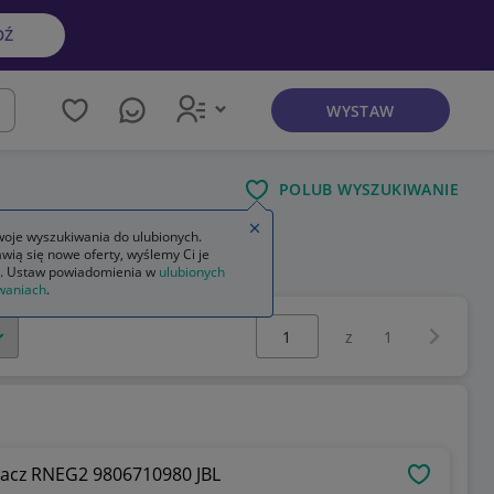
DŹ
WYSTAW
kaj
POLUB WYSZUKIWANIE
Zamknij wskazówkę
oje wyszukiwania do ulubionych.
wią się nowe oferty, wyślemy Ci je
. Ustaw powiadomienia w
ulubionych
waniach
.
Wybierz stronę:
Następna 
z
1
tlacz RNEG2 9806710980 JBL
OBSERWU