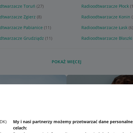
dtwarzacze Toruń
(27)
Radioodtwarzacze Płock
(
dtwarzacze Zgierz
(8)
Radioodtwarzacze Konin
dtwarzacze Pabianice
(11)
Radioodtwarzacze Łask
(6
dtwarzacze Grudziądz
(11)
Radioodtwarzacze Błaszki
POKAŻ WIĘCEJ
SDK)
My i nasi partnerzy możemy przetwarzać dane personaln
celach: