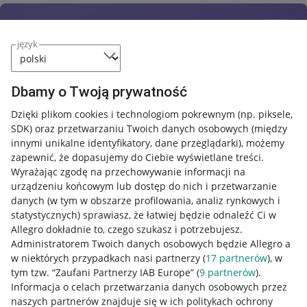
język
Dbamy o Twoją prywatność
Dzięki plikom cookies i technologiom pokrewnym
(np. piksele,
SDK)
oraz przetwarzaniu Twoich danych osobowych
(między
innymi unikalne identyfikatory, dane przeglądarki)
, możemy
zapewnić, że dopasujemy do Ciebie wyświetlane treści.
Wyrażając zgodę na przechowywanie informacji na
urządzeniu końcowym lub dostęp do nich i przetwarzanie
danych (w tym w obszarze profilowania, analiz rynkowych i
statystycznych) sprawiasz, że łatwiej będzie odnaleźć Ci w
Allegro dokładnie to, czego szukasz i potrzebujesz.
Administratorem Twoich danych osobowych będzie Allegro a
w niektórych przypadkach nasi partnerzy (
17
partnerów
), w
tym tzw. “Zaufani Partnerzy IAB Europe” (
9
partnerów
).
Przydatne informacje
Informacja o celach przetwarzania danych osobowych przez
naszych partnerów znajduje się w ich politykach ochrony