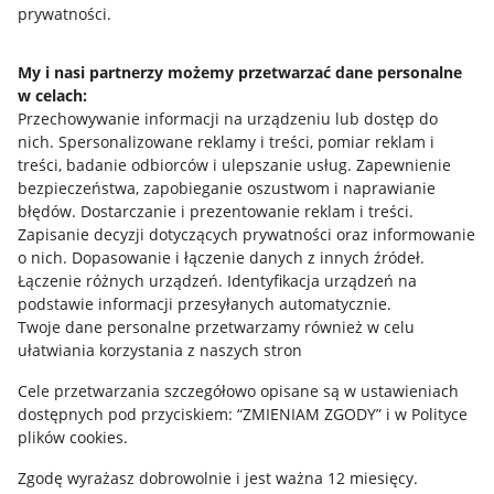
prywatności.
Jak to działa
Napisz do nas
My i nasi partnerzy możemy przetwarzać dane personalne
w celach:
Allegro Gadane dla sprzedających
Przechowywanie informacji na urządzeniu lub dostęp do
Allegro Gadane dla kupujących
nich
.
Spersonalizowane reklamy i treści, pomiar reklam i
treści, badanie odbiorców i ulepszanie usług
.
Zapewnienie
Mapa miejscowości
bezpieczeństwa, zapobieganie oszustwom i naprawianie
błędów
.
Dostarczanie i prezentowanie reklam i treści
.
Informacje prawne
Zapisanie decyzji dotyczących prywatności oraz informowanie
o nich
.
Dopasowanie i łączenie danych z innych źródeł
.
Regulamin
Łączenie różnych urządzeń
.
Identyfikacja urządzeń na
podstawie informacji przesyłanych automatycznie
.
Polityka plików "cookies"
Twoje dane personalne przetwarzamy również w celu
ułatwiania korzystania z naszych stron
Ustawienia plików "cookies"
Cele przetwarzania szczegółowo opisane są w ustawieniach
Udostępnianie lokalizacji
dostępnych pod przyciskiem: “ZMIENIAM ZGODY” i w Polityce
Informacje dla Aktu o Usługach Cyfrowych
plików cookies.
Zgodę wyrażasz dobrowolnie i jest ważna 12 miesięcy.
Pobierz aplikację