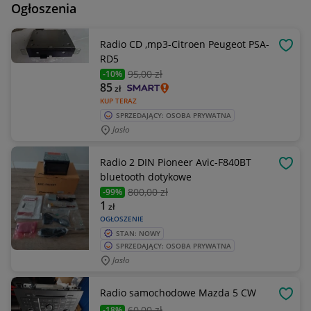
Ogłoszenia
Radio CD ,mp3-Citroen Peugeot PSA-
OBSE
RD5
95
,00 zł
-10%
85
zł
KUP TERAZ
SPRZEDAJĄCY: OSOBA PRYWATNA
Jasło
Radio 2 DIN Pioneer Avic-F840BT
OBSE
bluetooth dotykowe
800
,00 zł
-99%
1
zł
OGŁOSZENIE
STAN: NOWY
SPRZEDAJĄCY: OSOBA PRYWATNA
Jasło
Radio samochodowe Mazda 5 CW
OBSE
60
,00 zł
-18%