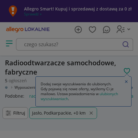
Allegro Smart! Kupuj i sprzedawaj z dostawą za 0 zł
Sprawdź »
Otwórz menu z kategoriami
szukaj
Radioodtwarzacze samochodowe,
fabryczne
POL
5
ogłoszeń
Zamkn
Dodaj swoje wyszukiwania do ulubionych.
odowe
Wyposażenie wnętrza
Sprzęt audio fabryczny
Radioodtwarzacze
Gdy pojawią się nowe oferty, wyślemy Ci je
mailowo. Ustaw powiadomienia w
ulubionych
Podobne:
radioodtwarzacze
radioodtwarzacz
radioodtwarz
wyszukiwaniach
.
Filtruj
Jasło, Podkarpackie, +0 km