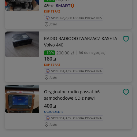
49
zł
KUP TERAZ
SPRZEDAJĄCY: OSOBA PRYWATNA
Jasło
RADIO RADIOODTWARZACZ KASETA
OBSE
Volvo 440
200
,00 zł
do negocjacji
-10%
180
zł
KUP TERAZ
SPRZEDAJĄCY: OSOBA PRYWATNA
Jasło
Oryginalne radio passat b6
OBSE
samochodowe CD z nawi
400
zł
OGŁOSZENIE
SPRZEDAJĄCY: OSOBA PRYWATNA
Jasło