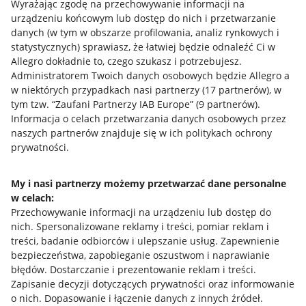
Wyrażając zgodę na przechowywanie informacji na
urządzeniu końcowym lub dostęp do nich i przetwarzanie
danych (w tym w obszarze profilowania, analiz rynkowych i
statystycznych) sprawiasz, że łatwiej będzie odnaleźć Ci w
Allegro dokładnie to, czego szukasz i potrzebujesz.
Administratorem Twoich danych osobowych będzie Allegro a
Przydatne informacje
w niektórych przypadkach nasi partnerzy (
17
partnerów
), w
tym tzw. “Zaufani Partnerzy IAB Europe” (
9
partnerów
).
Informacja o celach przetwarzania danych osobowych przez
Jak to działa
naszych partnerów znajduje się w ich politykach ochrony
Napisz do nas
prywatności.
Allegro Gadane dla sprzedających
My i nasi partnerzy możemy przetwarzać dane personalne
Allegro Gadane dla kupujących
w celach:
Przechowywanie informacji na urządzeniu lub dostęp do
Mapa miejscowości
nich
.
Spersonalizowane reklamy i treści, pomiar reklam i
treści, badanie odbiorców i ulepszanie usług
.
Zapewnienie
Informacje prawne
bezpieczeństwa, zapobieganie oszustwom i naprawianie
błędów
.
Dostarczanie i prezentowanie reklam i treści
.
Regulamin
Zapisanie decyzji dotyczących prywatności oraz informowanie
o nich
.
Dopasowanie i łączenie danych z innych źródeł
.
Polityka plików "cookies"