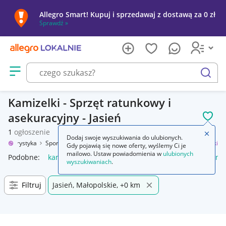
Allegro Smart! Kupuj i sprzedawaj z dostawą za 0 zł
Sprawdź »
Otwórz menu z kategoriami
szukaj
Kamizelki - Sprzęt ratunkowy i
asekuracyjny - Jasień
POL
1
ogłoszenie
Zamkn
Dodaj swoje wyszukiwania do ulubionych.
rt i turystyka
Sporty wodne
Sprzęt ratunkowy i asekuracyjny
Kamizelki
Gdy pojawią się nowe oferty, wyślemy Ci je
mailowo. Ustaw powiadomienia w
ulubionych
Podobne:
kamizelka
kamizelka do pływania dla dzieci
kami
wyszukiwaniach
.
Filtruj
Jasień, Małopolskie, +0 km