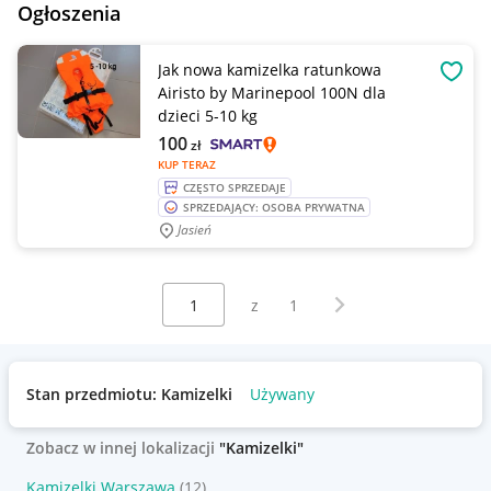
Ogłoszenia
Jak nowa kamizelka ratunkowa
OBSE
Airisto by Marinepool 100N dla
dzieci 5-10 kg
100
zł
KUP TERAZ
CZĘSTO SPRZEDAJE
SPRZEDAJĄCY: OSOBA PRYWATNA
Jasień
Wybierz stronę:
Następna strona
z
1
Stan przedmiotu: Kamizelki
Używany
Zobacz w innej lokalizacji
"Kamizelki"
Kamizelki Warszawa
(12)