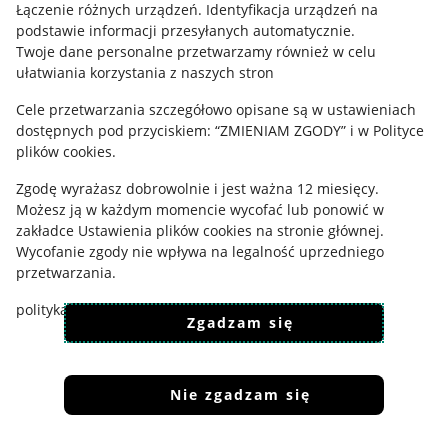
Łączenie różnych urządzeń
.
Identyfikacja urządzeń na
podstawie informacji przesyłanych automatycznie
.
Ustawienia plików "cookies"
Twoje dane personalne przetwarzamy również w celu
Udostępnianie lokalizacji
ułatwiania korzystania z naszych stron
Informacje dla Aktu o Usługach Cyfrowych
Cele przetwarzania szczegółowo opisane są w ustawieniach
dostępnych pod przyciskiem: “ZMIENIAM ZGODY” i w Polityce
Pobierz aplikację
plików cookies.
Zgodę wyrażasz dobrowolnie i jest ważna 12 miesięcy.
Możesz ją w każdym momencie wycofać lub ponowić w
zakładce
Ustawienia plików cookies
na stronie głównej.
Wycofanie zgody nie wpływa na legalność uprzedniego
przetwarzania.
polityka plików cookies
polityka ochrony prywatności
Zgadzam się
Nie zgadzam się
Korzystanie z serwisu oznacza akceptację
regulaminu
.