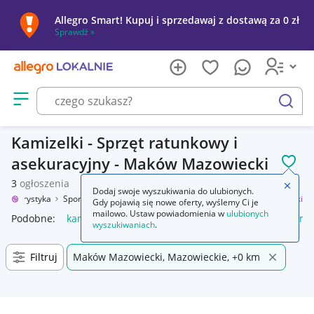
Allegro Smart! Kupuj i sprzedawaj z dostawą za 0 zł
Sprawdź »
Otwórz menu z kategoriami
szukaj
Kamizelki - Sprzęt ratunkowy i
asekuracyjny - Maków Mazowiecki
POL
3
ogłoszenia
Zamkn
Dodaj swoje wyszukiwania do ulubionych.
rt i turystyka
Sporty wodne
Sprzęt ratunkowy i asekuracyjny
Kamizelki
Gdy pojawią się nowe oferty, wyślemy Ci je
mailowo. Ustaw powiadomienia w
ulubionych
Podobne:
kamizelka
kamizelka do pływania dla dzieci
kami
wyszukiwaniach
.
Filtruj
Maków Mazowiecki, Mazowieckie, +0 km