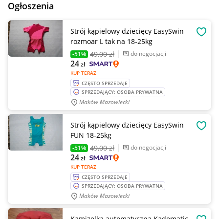
Ogłoszenia
Strój kąpielowy dziecięcy EasySwin
OBSE
rozmoar L tak na 18-25kg
49
,00 zł
do negocjacji
-51%
24
zł
KUP TERAZ
CZĘSTO SPRZEDAJE
SPRZEDAJĄCY: OSOBA PRYWATNA
Maków Mazowiecki
Strój kąpielowy dziecięcy EasySwin
OBSE
FUN 18-25kg
49
,00 zł
do negocjacji
-51%
24
zł
KUP TERAZ
CZĘSTO SPRZEDAJE
SPRZEDAJĄCY: OSOBA PRYWATNA
Maków Mazowiecki
Kamizelka automatyczna Kadematic