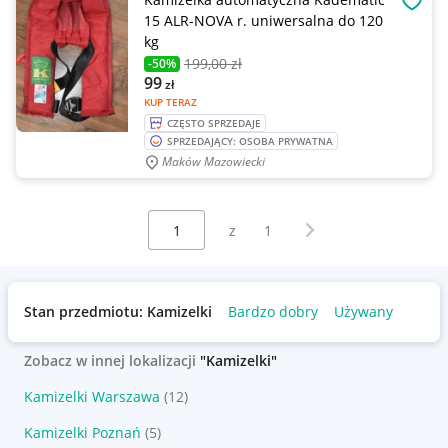
OBSE
15 ALR-NOVA r. uniwersalna do 120
kg
199
,00 zł
-50%
99
zł
KUP TERAZ
CZĘSTO SPRZEDAJE
SPRZEDAJĄCY: OSOBA PRYWATNA
Maków Mazowiecki
Wybierz stronę:
Następna strona
z
1
Stan przedmiotu: Kamizelki
Bardzo dobry
Używany
Zobacz w innej lokalizacji
"Kamizelki"
Kamizelki Warszawa
(12)
Kamizelki Poznań
(5)