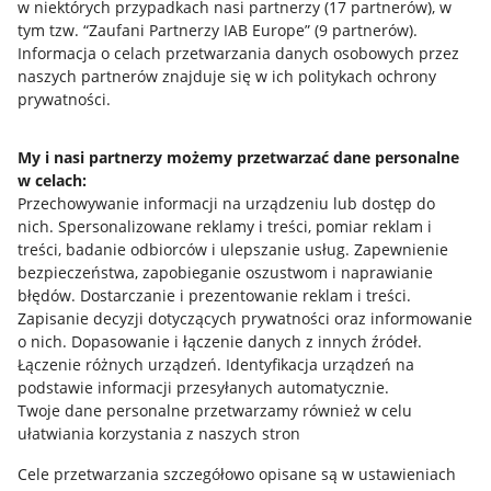
w niektórych przypadkach nasi partnerzy (
17
partnerów
), w
tym tzw. “Zaufani Partnerzy IAB Europe” (
9
partnerów
).
Przydatne informacje
Informacja o celach przetwarzania danych osobowych przez
naszych partnerów znajduje się w ich politykach ochrony
prywatności.
Jak to działa
Napisz do nas
My i nasi partnerzy możemy przetwarzać dane personalne
w celach:
Allegro Gadane dla sprzedających
Przechowywanie informacji na urządzeniu lub dostęp do
Allegro Gadane dla kupujących
nich
.
Spersonalizowane reklamy i treści, pomiar reklam i
treści, badanie odbiorców i ulepszanie usług
.
Zapewnienie
Mapa miejscowości
bezpieczeństwa, zapobieganie oszustwom i naprawianie
błędów
.
Dostarczanie i prezentowanie reklam i treści
.
Informacje prawne
Zapisanie decyzji dotyczących prywatności oraz informowanie
o nich
.
Dopasowanie i łączenie danych z innych źródeł
.
Regulamin
Łączenie różnych urządzeń
.
Identyfikacja urządzeń na
podstawie informacji przesyłanych automatycznie
.
Polityka plików "cookies"
Twoje dane personalne przetwarzamy również w celu
ułatwiania korzystania z naszych stron
Ustawienia plików "cookies"
Cele przetwarzania szczegółowo opisane są w ustawieniach
Udostępnianie lokalizacji