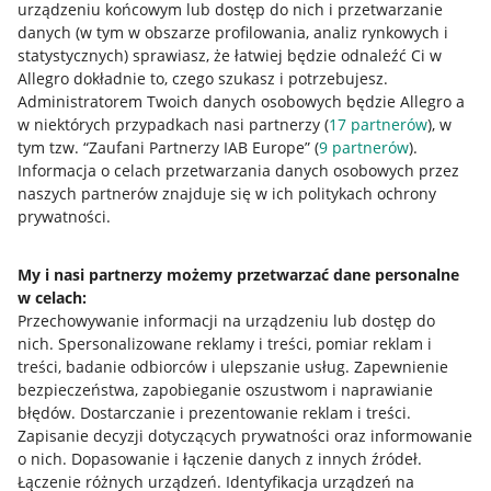
urządzeniu końcowym lub dostęp do nich i przetwarzanie
danych (w tym w obszarze profilowania, analiz rynkowych i
statystycznych) sprawiasz, że łatwiej będzie odnaleźć Ci w
Allegro dokładnie to, czego szukasz i potrzebujesz.
Przydatne informacje
Administratorem Twoich danych osobowych będzie Allegro a
w niektórych przypadkach nasi partnerzy (
17
partnerów
), w
Jak to działa
tym tzw. “Zaufani Partnerzy IAB Europe” (
9
partnerów
).
Informacja o celach przetwarzania danych osobowych przez
Napisz do nas
naszych partnerów znajduje się w ich politykach ochrony
prywatności.
Allegro Gadane dla sprzedających
Allegro Gadane dla kupujących
My i nasi partnerzy możemy przetwarzać dane personalne
Mapa miejscowości
w celach:
Przechowywanie informacji na urządzeniu lub dostęp do
nich
.
Spersonalizowane reklamy i treści, pomiar reklam i
Informacje prawne
treści, badanie odbiorców i ulepszanie usług
.
Zapewnienie
bezpieczeństwa, zapobieganie oszustwom i naprawianie
Regulamin
błędów
.
Dostarczanie i prezentowanie reklam i treści
.
Polityka plików "cookies"
Zapisanie decyzji dotyczących prywatności oraz informowanie
o nich
.
Dopasowanie i łączenie danych z innych źródeł
.
Ustawienia plików "cookies"
Łączenie różnych urządzeń
.
Identyfikacja urządzeń na