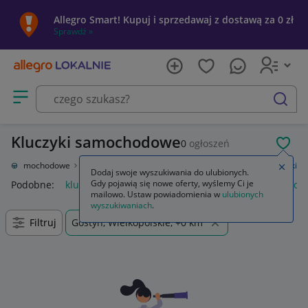
Allegro Smart! Kupuj i sprzedawaj z dostawą za 0 zł
Sprawdź »
Otwórz menu z kategoriami
szukaj
Kluczyki samochodowe
0
ogłoszeń
POL
ęści samochodowe
Układ elektryczny, zapłon
Stacyjki i kluczyki
Kluczyki
Zamkn
Dodaj swoje wyszukiwania do ulubionych.
Gdy pojawią się nowe oferty, wyślemy Ci je
Podobne:
kluczyki
klamka okienna z kluczykiem
klamki do o
mailowo. Ustaw powiadomienia w
ulubionych
wyszukiwaniach
.
Filtruj
Gostyń, Wielkopolskie, +0 km