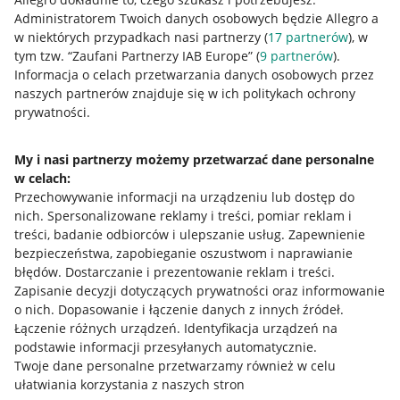
Administratorem Twoich danych osobowych będzie Allegro a
w niektórych przypadkach nasi partnerzy (
17
partnerów
), w
tym tzw. “Zaufani Partnerzy IAB Europe” (
9
partnerów
).
Przydatne informacje
Informacja o celach przetwarzania danych osobowych przez
naszych partnerów znajduje się w ich politykach ochrony
prywatności.
Jak to działa
Napisz do nas
My i nasi partnerzy możemy przetwarzać dane personalne
w celach:
Allegro Gadane dla sprzedających
Przechowywanie informacji na urządzeniu lub dostęp do
Allegro Gadane dla kupujących
nich
.
Spersonalizowane reklamy i treści, pomiar reklam i
treści, badanie odbiorców i ulepszanie usług
.
Zapewnienie
Mapa miejscowości
bezpieczeństwa, zapobieganie oszustwom i naprawianie
błędów
.
Dostarczanie i prezentowanie reklam i treści
.
Informacje prawne
Zapisanie decyzji dotyczących prywatności oraz informowanie
o nich
.
Dopasowanie i łączenie danych z innych źródeł
.
Regulamin
Łączenie różnych urządzeń
.
Identyfikacja urządzeń na
podstawie informacji przesyłanych automatycznie
.
Polityka plików "cookies"
Twoje dane personalne przetwarzamy również w celu
ułatwiania korzystania z naszych stron
Ustawienia plików "cookies"