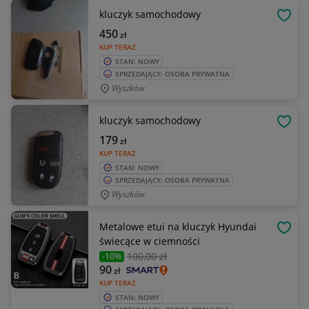
kluczyk samochodowy
OBSE
450
zł
KUP TERAZ
STAN: NOWY
SPRZEDAJĄCY: OSOBA PRYWATNA
Wyszków
kluczyk samochodowy
OBSE
179
zł
KUP TERAZ
STAN: NOWY
SPRZEDAJĄCY: OSOBA PRYWATNA
Wyszków
Metalowe etui na kluczyk Hyundai
OBSE
świecące w ciemności
100
,00 zł
-10%
90
zł
KUP TERAZ
STAN: NOWY