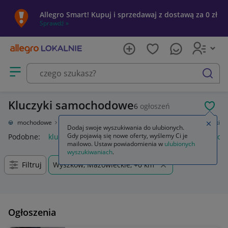
Allegro Smart! Kupuj i sprzedawaj z dostawą za 0 zł
Sprawdź »
Otwórz menu z kategoriami
szukaj
Kluczyki samochodowe
6
ogłoszeń
POL
ęści samochodowe
Układ elektryczny, zapłon
Stacyjki i kluczyki
Kluczyki
Zamkn
Dodaj swoje wyszukiwania do ulubionych.
Gdy pojawią się nowe oferty, wyślemy Ci je
Podobne:
kluczyki
klamka okienna z kluczykiem
klamki do o
mailowo. Ustaw powiadomienia w
ulubionych
wyszukiwaniach
.
Filtruj
Wyszków, Mazowieckie, +0 km
Ogłoszenia