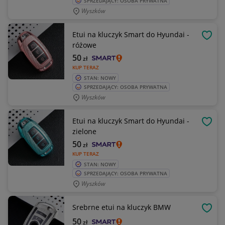
SPRZEDAJĄCY: OSOBA PRYWATNA
Wyszków
Etui na kluczyk Smart do Hyundai -
OBSE
różowe
50
zł
KUP TERAZ
STAN: NOWY
SPRZEDAJĄCY: OSOBA PRYWATNA
Wyszków
Etui na kluczyk Smart do Hyundai -
OBSE
zielone
50
zł
KUP TERAZ
STAN: NOWY
SPRZEDAJĄCY: OSOBA PRYWATNA
Wyszków
Srebrne etui na kluczyk BMW
OBSE
50
zł