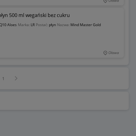
Oława
łyn 500 ml wegański bez cukru
 Q10 Aloes
Marka:
LR
Postać:
płyn
Nazwa:
Mind Master Gold
Oława
Następna strona
z
1