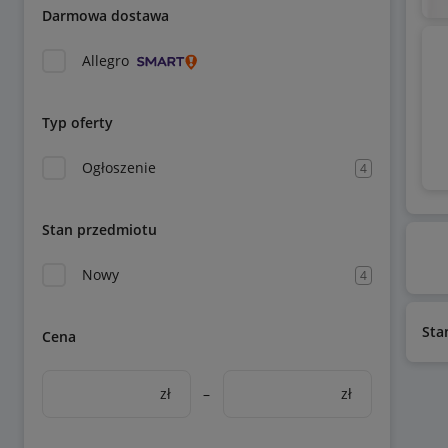
Darmowa dostawa
Allegro
Typ oferty
Ogłoszenie
4
Stan przedmiotu
Nowy
4
Sta
Cena
zł
–
zł