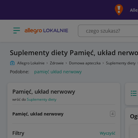
All
Otwórz menu z kategoriami
Suplementy diety Pamięć, układ nerw
Allegro Lokalnie
Zdrowie
Domowa apteczka
Suplementy diety
Podobne:
pamięć układ nerwowy
Pamięć, układ nerwowy
Wido
wróć do
Suplementy diety
Pamięć, układ nerwowy
4
Og
Filtry
Wyczyść