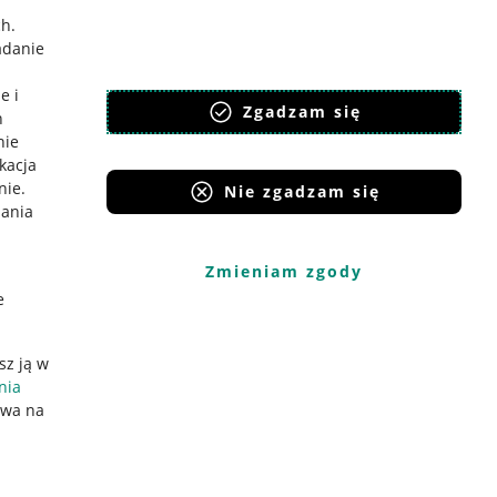
ch
.
adanie
e i
Zgadzam się
h
nie
ikacja
nie
.
Nie zgadzam się
iania
Zmieniam zgody
e
sz ją w
nia
ywa na