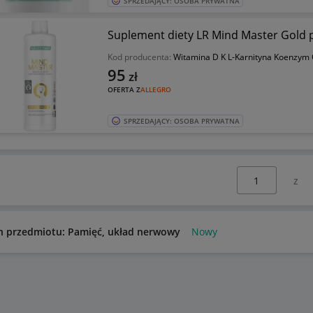
SPRZEDAJĄCY: OSOBA PRYWATNA
Suplement diety LR Mind Master Gold p
Kod producenta:
Witamina D K L-Karnityna Koenzym
95
zł
OFERTA Z
ALLEGRO
SPRZEDAJĄCY: OSOBA PRYWATNA
Wybierz stronę:
n przedmiotu: Pamięć, układ nerwowy
Nowy