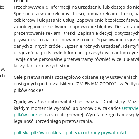
celach:
że
Przechowywanie informacji na urządzeniu lub dostęp do ni
Spersonalizowane reklamy i treści, pomiar reklam i treści, b
odbiorców i ulepszanie usług
.
Zapewnienie bezpieczeństwa,
zapobieganie oszustwom i naprawianie błędów
.
Dostarczani
prezentowanie reklam i treści
.
Zapisanie decyzji dotyczącyc
prywatności oraz informowanie o nich
.
Dopasowanie i łącze
danych z innych źródeł
.
Łączenie różnych urządzeń
.
Identyf
urządzeń na podstawie informacji przesyłanych automatycz
rawne
Pobierz aplikację
Twoje dane personalne przetwarzamy również w celu ułatw
korzystania z naszych stron
zw.
ach
Cele przetwarzania szczegółowo opisane są w ustawieniach
 "cookies"
dostępnych pod przyciskiem: “ZMIENIAM ZGODY” i w Polityc
plików cookies.
ów "cookies"
Zgodę wyrażasz dobrowolnie i jest ważna 12 miesięcy. Może
okalizacji
każdym momencie wycofać lub ponowić w zakładce
Ustawie
 Aktu o Usługach Cyfrowych
plików cookies
na stronie głównej. Wycofanie zgody nie wpł
legalność uprzedniego przetwarzania.
polityka plików cookies
polityka ochrony prywatności