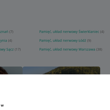
oznań
(7)
Pamięć, układ nerwowy Świerklaniec
(4)
ynia
(4)
Pamięć, układ nerwowy Łódź
(9)
owy Sącz
(17)
Pamięć, układ nerwowy Warszawa
(38)
e w