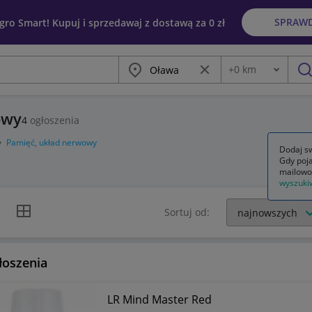
SPRAW
egro Smart! Kupuj i sprzedawaj z dostawą za 0 zł
Miasto
Wyczyść frazę
+
0
km
Odległość
szu
owy
4
ogłoszenia
Pamięć, układ nerwowy
Dodaj sw
Gdy poja
mailowo
wyszuki
k listy
Widok siatki
Sortuj od:
łoszenia
LR Mind Master Red