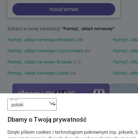
POKAŻ WYNIKI
Zobacz w innej lokalizacji
"Pamięć, układ nerwowy"
Pamięć, układ nerwowy Wrocław
(28)
Pamięć, ukł
Pamięć, układ nerwowy Częstochowa
(6)
Pamięć, ukł
Pamięć, układ nerwowy Kraków
(11)
Pamięć, ukł
Pamięć, układ nerwowy Lublin
(4)
Pamięć, ukł
język
Dbamy o Twoją prywatność
Dzięki plikom cookies i technologiom pokrewnym
(np. piksele, 