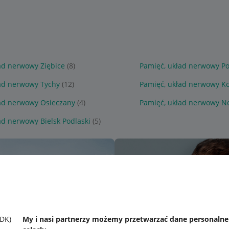
ad nerwowy Ziębice
(8)
Pamięć, układ nerwowy P
ad nerwowy Tychy
(12)
Pamięć, układ nerwowy Kc
ad nerwowy Osieczany
(4)
Pamięć, układ nerwowy N
ad nerwowy Bielsk Podlaski
(5)
SDK)
My i nasi partnerzy możemy przetwarzać dane personaln