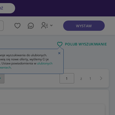
DŹ
WYSTAW
kaj
POLUB WYSZUKIWANIE
Zamknij wskazówkę
oje wyszukiwania do ulubionych.
wią się nowe oferty, wyślemy Ci je
. Ustaw powiadomienia w
ulubionych
waniach
.
Wybierz stronę:
Następna 
z
1