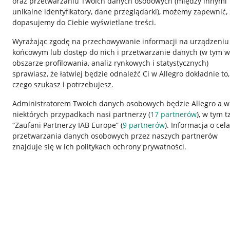
oraz przetwarzaniu Twoich danych osobowych
(między innymi
unikalne identyfikatory, dane przeglądarki)
, możemy zapewnić, 
dopasujemy do Ciebie wyświetlane treści.
Wyrażając zgodę na przechowywanie informacji na urządzeniu
końcowym lub dostęp do nich i przetwarzanie danych (w tym w
obszarze profilowania, analiz rynkowych i statystycznych)
sprawiasz, że łatwiej będzie odnaleźć Ci w Allegro dokładnie to,
czego szukasz i potrzebujesz.
Przydatne informacje
Informacje p
Administratorem Twoich danych osobowych będzie Allegro a w
niektórych przypadkach nasi partnerzy (
17
partnerów
), w tym t
Jak to działa
Regulamin
“Zaufani Partnerzy IAB Europe” (
9
partnerów
). Informacja o cel
Napisz do nas
Polityka plików
przetwarzania danych osobowych przez naszych partnerów
znajduje się w ich politykach ochrony prywatności.
Allegro Gadane dla sprzedających
Ustawienia plik
Allegro Gadane dla kupujących
Udostępnianie l
Mapa miejscowości
Informacje dla