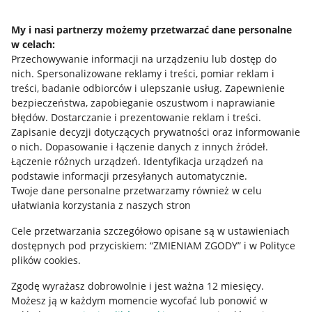
Napisz do nas
My i nasi partnerzy możemy przetwarzać dane personalne
w celach:
Allegro Gadane dla sprzedających
Przechowywanie informacji na urządzeniu lub dostęp do
Allegro Gadane dla kupujących
nich
.
Spersonalizowane reklamy i treści, pomiar reklam i
treści, badanie odbiorców i ulepszanie usług
.
Zapewnienie
Mapa miejscowości
bezpieczeństwa, zapobieganie oszustwom i naprawianie
błędów
.
Dostarczanie i prezentowanie reklam i treści
.
Informacje prawne
Zapisanie decyzji dotyczących prywatności oraz informowanie
o nich
.
Dopasowanie i łączenie danych z innych źródeł
.
Regulamin
Łączenie różnych urządzeń
.
Identyfikacja urządzeń na
podstawie informacji przesyłanych automatycznie
.
Polityka plików "cookies"
Twoje dane personalne przetwarzamy również w celu
ułatwiania korzystania z naszych stron
Ustawienia plików "cookies"
Cele przetwarzania szczegółowo opisane są w ustawieniach
Udostępnianie lokalizacji
dostępnych pod przyciskiem: “ZMIENIAM ZGODY” i w Polityce
Informacje dla Aktu o Usługach Cyfrowych
plików cookies.
Zgodę wyrażasz dobrowolnie i jest ważna 12 miesięcy.
Pobierz aplikację
Możesz ją w każdym momencie wycofać lub ponowić w