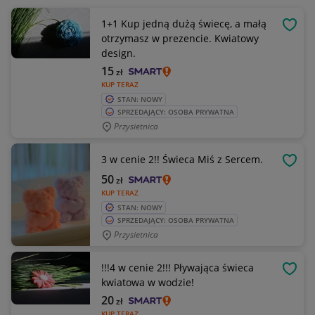
1+1 Kup jedną dużą świecę, a małą
OBSE
otrzymasz w prezencie. Kwiatowy
design.
15
zł
KUP TERAZ
STAN: NOWY
SPRZEDAJĄCY: OSOBA PRYWATNA
Przysietnica
3 w cenie 2!! Świeca Miś z Sercem.
OBSE
50
zł
KUP TERAZ
STAN: NOWY
SPRZEDAJĄCY: OSOBA PRYWATNA
Przysietnica
!!!4 w cenie 2!!! Pływająca świeca
OBSE
kwiatowa w wodzie!
20
zł
KUP TERAZ