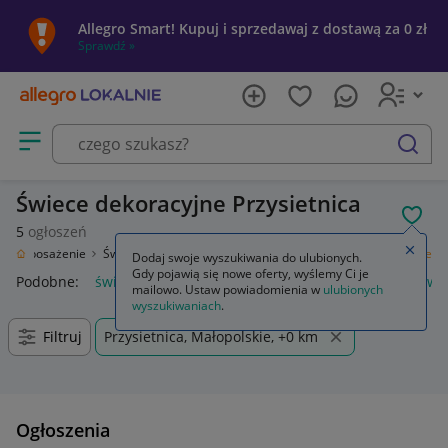
Allegro Smart! Kupuj i sprzedawaj z dostawą za 0 zł
Sprawdź »
Otwórz menu z kategoriami
szukaj
Świece dekoracyjne Przysietnica
POL
5
ogłoszeń
Zamkn
Wyposażenie
Świece i zapachy do domu
Świece
Świece dekoracyjne
Dodaj swoje wyszukiwania do ulubionych.
Gdy pojawią się nowe oferty, wyślemy Ci je
Podobne:
świece dekoracyjne
dekoracje świece na stół
świ
mailowo. Ustaw powiadomienia w
ulubionych
wyszukiwaniach
.
Filtruj
Przysietnica, Małopolskie, +0 km
Ogłoszenia