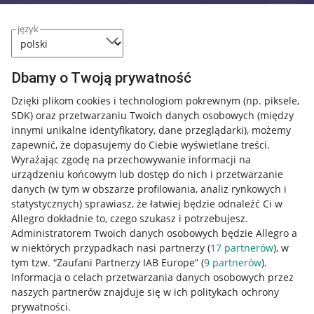
język
Dbamy o Twoją prywatność
Dzięki plikom cookies i technologiom pokrewnym
(np. piksele,
SDK)
oraz przetwarzaniu Twoich danych osobowych
(między
innymi unikalne identyfikatory, dane przeglądarki)
, możemy
zapewnić, że dopasujemy do Ciebie wyświetlane treści.
Wyrażając zgodę na przechowywanie informacji na
urządzeniu końcowym lub dostęp do nich i przetwarzanie
danych (w tym w obszarze profilowania, analiz rynkowych i
statystycznych) sprawiasz, że łatwiej będzie odnaleźć Ci w
Allegro dokładnie to, czego szukasz i potrzebujesz.
Administratorem Twoich danych osobowych będzie Allegro a
w niektórych przypadkach nasi partnerzy (
17
partnerów
), w
Nawigacja
tym tzw. “Zaufani Partnerzy IAB Europe” (
9
partnerów
).
Przydatne informacje
Informacja o celach przetwarzania danych osobowych przez
naszych partnerów znajduje się w ich politykach ochrony
prywatności.
Jak to działa