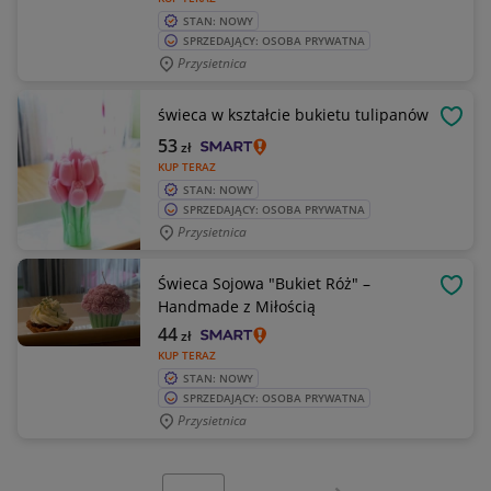
STAN: NOWY
SPRZEDAJĄCY: OSOBA PRYWATNA
Przysietnica
świeca w kształcie bukietu tulipanów
OBSE
53
zł
KUP TERAZ
STAN: NOWY
SPRZEDAJĄCY: OSOBA PRYWATNA
Przysietnica
Świeca Sojowa "Bukiet Róż" –
OBSE
Handmade z Miłością
44
zł
KUP TERAZ
STAN: NOWY
SPRZEDAJĄCY: OSOBA PRYWATNA
Przysietnica
Wybierz stronę:
Następna strona