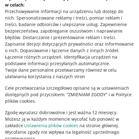
w celach:
Allegro Gadane dla sprzedających
Przechowywanie informacji na urządzeniu lub dostęp do
Allegro Gadane dla kupujących
nich
.
Spersonalizowane reklamy i treści, pomiar reklam i
treści, badanie odbiorców i ulepszanie usług
.
Zapewnienie
Mapa miejscowości
bezpieczeństwa, zapobieganie oszustwom i naprawianie
błędów
.
Dostarczanie i prezentowanie reklam i treści
.
Informacje prawne
Zapisanie decyzji dotyczących prywatności oraz informowanie
o nich
.
Dopasowanie i łączenie danych z innych źródeł
.
Regulamin
Łączenie różnych urządzeń
.
Identyfikacja urządzeń na
podstawie informacji przesyłanych automatycznie
.
Polityka plików "cookies"
Twoje dane personalne przetwarzamy również w celu
ułatwiania korzystania z naszych stron
Ustawienia plików "cookies"
Cele przetwarzania szczegółowo opisane są w ustawieniach
Udostępnianie lokalizacji
dostępnych pod przyciskiem: “ZMIENIAM ZGODY” i w Polityce
Informacje dla Aktu o Usługach Cyfrowych
plików cookies.
Zgodę wyrażasz dobrowolnie i jest ważna 12 miesięcy.
Pobierz aplikację
Możesz ją w każdym momencie wycofać lub ponowić w
zakładce
Ustawienia plików cookies
na stronie głównej.
Wycofanie zgody nie wpływa na legalność uprzedniego
przetwarzania.