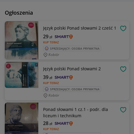
Ogłoszenia
Język polski Ponad słowami 2 cześć 1
OBSE
29
zł
KUP TERAZ
SPRZEDAJĄCY: OSOBA PRYWATNA
Kobiór
Język polski Ponad słowami 2
OBSE
39
zł
KUP TERAZ
SPRZEDAJĄCY: OSOBA PRYWATNA
Kobiór
Ponad słowami 1 cz.1 - podr. dla
OBSE
liceum i technikum
28
zł
KUP TERAZ