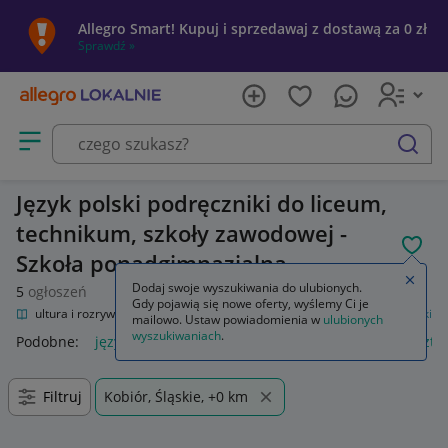
Allegro Smart! Kupuj i sprzedawaj z dostawą za 0 zł
Sprawdź »
Otwórz menu z kategoriami
szukaj
Język polski podręczniki do liceum,
technikum, szkoły zawodowej -
POL
Szkoła ponadgimnazjalna
Zamkn
Dodaj swoje wyszukiwania do ulubionych.
5
ogłoszeń
Gdy pojawią się nowe oferty, wyślemy Ci je
nie
Kultura i rozrywka
Podręczniki szkolne
Szkoła średnia
Język polski
mailowo. Ustaw powiadomienia w
ulubionych
wyszukiwaniach
.
Podobne:
język polski
zeszyt język polski
język polski 1 szt
Filtruj
Kobiór, Śląskie, +0 km