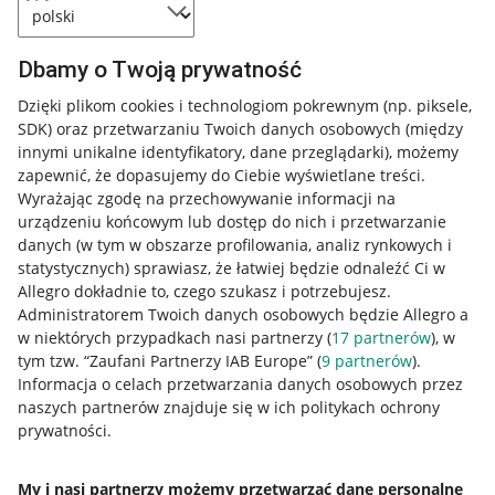
Dbamy o Twoją prywatność
Dzięki plikom cookies i technologiom pokrewnym
(np. piksele,
SDK)
oraz przetwarzaniu Twoich danych osobowych
(między
innymi unikalne identyfikatory, dane przeglądarki)
, możemy
zapewnić, że dopasujemy do Ciebie wyświetlane treści.
Wyrażając zgodę na przechowywanie informacji na
urządzeniu końcowym lub dostęp do nich i przetwarzanie
danych (w tym w obszarze profilowania, analiz rynkowych i
statystycznych) sprawiasz, że łatwiej będzie odnaleźć Ci w
Allegro dokładnie to, czego szukasz i potrzebujesz.
Administratorem Twoich danych osobowych będzie Allegro a
w niektórych przypadkach nasi partnerzy (
17
partnerów
), w
tym tzw. “Zaufani Partnerzy IAB Europe” (
9
partnerów
).
Przydatne informacje
Informacja o celach przetwarzania danych osobowych przez
naszych partnerów znajduje się w ich politykach ochrony
prywatności.
Jak to działa
Napisz do nas
My i nasi partnerzy możemy przetwarzać dane personalne