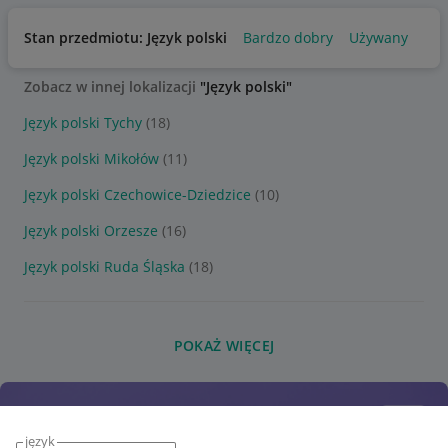
Stan przedmiotu: Język polski
Bardzo dobry
Używany
Zobacz w innej lokalizacji
"Język polski"
Język polski Tychy
(18)
Język polski Mikołów
(11)
Język polski Czechowice-Dziedzice
(10)
Język polski Orzesze
(16)
Język polski Ruda Śląska
(18)
POKAŻ WIĘCEJ
język