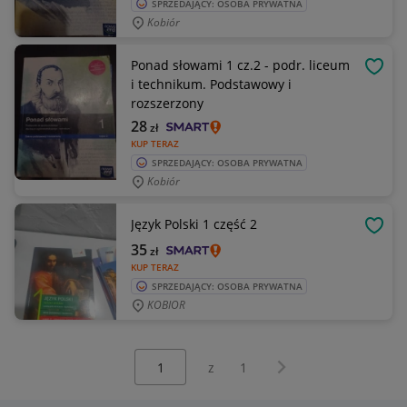
SPRZEDAJĄCY: OSOBA PRYWATNA
Kobiór
Ponad słowami 1 cz.2 - podr. liceum
OBSE
i technikum. Podstawowy i
rozszerzony
28
zł
KUP TERAZ
SPRZEDAJĄCY: OSOBA PRYWATNA
Kobiór
Język Polski 1 część 2
OBSE
35
zł
KUP TERAZ
SPRZEDAJĄCY: OSOBA PRYWATNA
KOBIOR
Wybierz stronę:
Następna strona
z
1