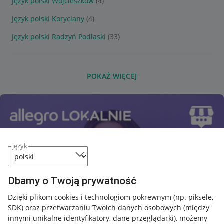
Język polski Wojcieszków
(4)
Język polski Koryciany
(4)
Język polski Radzyń Podlaski
(33)
POKAŻ WIĘCEJ
język
Dbamy o Twoją prywatność
Dzięki plikom cookies i technologiom pokrewnym
(np. piksele,
SDK)
oraz przetwarzaniu Twoich danych osobowych
(między
innymi unikalne identyfikatory, dane przeglądarki)
, możemy