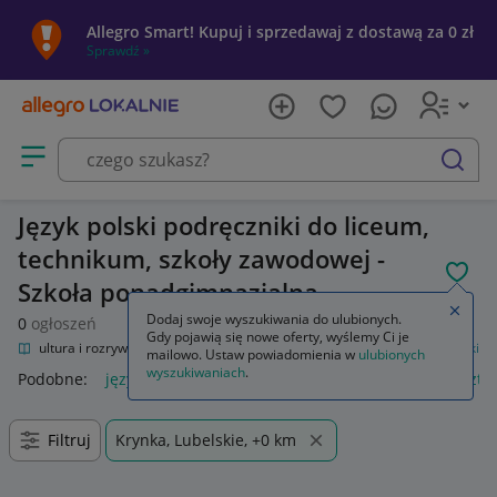
Allegro Smart! Kupuj i sprzedawaj z dostawą za 0 zł
Sprawdź »
Otwórz menu z kategoriami
szukaj
Język polski podręczniki do liceum,
technikum, szkoły zawodowej -
POL
Szkoła ponadgimnazjalna
Zamkn
Dodaj swoje wyszukiwania do ulubionych.
0
ogłoszeń
Gdy pojawią się nowe oferty, wyślemy Ci je
nie
Kultura i rozrywka
Podręczniki szkolne
Szkoła średnia
Język polski
mailowo. Ustaw powiadomienia w
ulubionych
wyszukiwaniach
.
Podobne:
język polski
zeszyt język polski
język polski 1 szt
Filtruj
Krynka, Lubelskie, +0 km