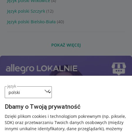
Język polski Wilkowice
(4)
Język polski Szczyrk
(12)
Język polski Bielsko-Biała
(40)
POKAŻ WIĘCEJ
język
Dbamy o Twoją prywatność
Dzięki plikom cookies i technologiom pokrewnym
(np. piksele,
SDK)
oraz przetwarzaniu Twoich danych osobowych
(między
innymi unikalne identyfikatory, dane przeglądarki)
, możemy