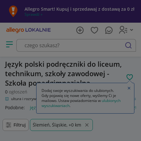
Allegro Smart! Kupuj i sprzedawaj z dostawą za 0 zł
Sprawdź »
Otwórz menu z kategoriami
szukaj
Język polski podręczniki do liceum,
technikum, szkoły zawodowej -
POL
Szkoła ponadgimnazjalna
Zamkn
Dodaj swoje wyszukiwania do ulubionych.
0
ogłoszeń
Gdy pojawią się nowe oferty, wyślemy Ci je
nie
Kultura i rozrywka
Podręczniki szkolne
Szkoła średnia
Język polski
mailowo. Ustaw powiadomienia w
ulubionych
wyszukiwaniach
.
Podobne:
język polski
zeszyt język polski
język polski 1 szt
Filtruj
Ślemień, Śląskie, +0 km