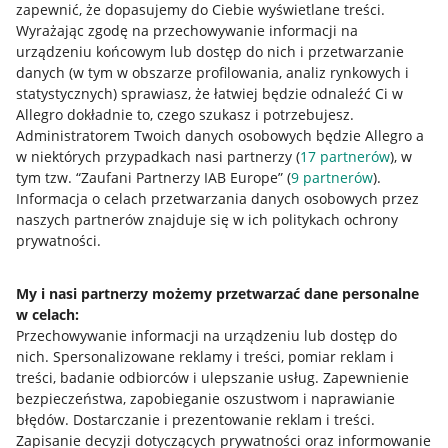
zapewnić, że dopasujemy do Ciebie wyświetlane treści.
Wyrażając zgodę na przechowywanie informacji na
urządzeniu końcowym lub dostęp do nich i przetwarzanie
danych (w tym w obszarze profilowania, analiz rynkowych i
statystycznych) sprawiasz, że łatwiej będzie odnaleźć Ci w
Allegro dokładnie to, czego szukasz i potrzebujesz.
Administratorem Twoich danych osobowych będzie Allegro a
Przydatne informacje
w niektórych przypadkach nasi partnerzy (
17
partnerów
), w
tym tzw. “Zaufani Partnerzy IAB Europe” (
9
partnerów
).
Jak to działa
Informacja o celach przetwarzania danych osobowych przez
naszych partnerów znajduje się w ich politykach ochrony
Napisz do nas
prywatności.
Allegro Gadane dla sprzedających
My i nasi partnerzy możemy przetwarzać dane personalne
Allegro Gadane dla kupujących
w celach:
Przechowywanie informacji na urządzeniu lub dostęp do
Mapa miejscowości
nich
.
Spersonalizowane reklamy i treści, pomiar reklam i
treści, badanie odbiorców i ulepszanie usług
.
Zapewnienie
Informacje prawne
bezpieczeństwa, zapobieganie oszustwom i naprawianie
błędów
.
Dostarczanie i prezentowanie reklam i treści
.
Regulamin
Zapisanie decyzji dotyczących prywatności oraz informowanie