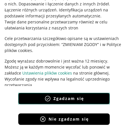
o nich
.
Dopasowanie i łączenie danych z innych źródeł
.
Polityka plików "cookies"
Łączenie różnych urządzeń
.
Identyfikacja urządzeń na
podstawie informacji przesyłanych automatycznie
.
Ustawienia plików "cookies"
Twoje dane personalne przetwarzamy również w celu
Udostępnianie lokalizacji
ułatwiania korzystania z naszych stron
Informacje dla Aktu o Usługach Cyfrowych
Cele przetwarzania szczegółowo opisane są w ustawieniach
dostępnych pod przyciskiem: “ZMIENIAM ZGODY” i w Polityce
Pobierz aplikację
plików cookies.
Zgodę wyrażasz dobrowolnie i jest ważna 12 miesięcy.
Możesz ją w każdym momencie wycofać lub ponowić w
zakładce
Ustawienia plików cookies
na stronie głównej.
Wycofanie zgody nie wpływa na legalność uprzedniego
przetwarzania.
polityka plików cookies
polityka ochrony prywatności
Zgadzam się
Nie zgadzam się
Korzystanie z serwisu oznacza akceptację
regulaminu
.